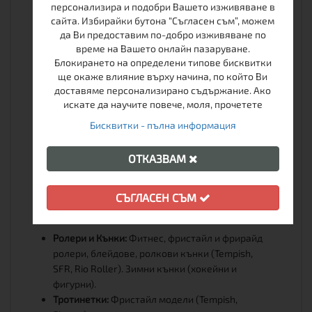
персонализира и подобри Вашето изживяване в
мебели (Husky), хамаци, резервни рейки.
сайта. Избирайки бутона “Съгласен съм”, можем
Раници:
Раници Husky, Kilpi, Ташев, чантички за
да Ви предоставим по-добро изживяване по
кръста.
време на Вашето онлайн пазаруване.
Екипировка:
Сгъваеми щеки, челни лампи
Блокирането на определени типове бисквитки
(Armytek, Petzl), термоси, компаси, карти,
ще окаже влияние върху начина, по който Ви
преносими кафе машини Wacaco и Outin.
доставяме персонализирано съдържание. Ако
искате да научите повече, моля, прочетете
Алпинизъм:
Котки и пикели (Viking, Veriga,
Camp, Rock Empire, Singing Rock), снегоходки
Бисквитки - пълна информация
TSL.
Поддръжка:
Препарати за пране и
ОТКАЗВАМ
импрегнация (Nikwax, Storm), електрически
сушилни и стелки (Alpenheat).
СЪГЛАСЕН СЪМ
Ролери, Скейт и Ски
Ролери и Кънки:
Фитнес, фристайл и фрирайд
ролери, блейдове, ролкови кънки (Tempish,
SFR, Rio Roller). Зимни кънки (хокейни и
фигурни).
Тротинетки:
Фристайл модели (Tempish,