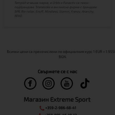
Tempish е чешка марка, а Urbis и Funactiv са техни
подбрандове. Statesides е английска фирма с брандове
SFR, Rio roller, Enuff, Mindless, Slamm, Frenzy, Anarchy,
REKD.
Свържете се с нас
Магазин Extreme Sport
+359-2-986-68-41