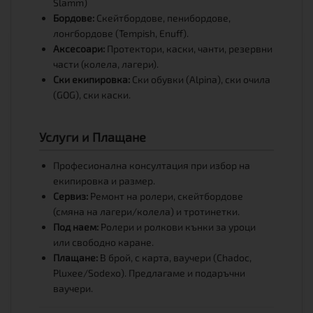
Slamm)
Бордове:
Скейтбордове, пенибордове,
лонгбордове (Tempish, Enuff).
Аксесоари:
Протектори, каски, чанти, резервни
части (колела, лагери).
Ски екипировка:
Ски обувки (Alpina), ски очила
(GOG), ски каски.
Услуги и Плащане
Професионална консултация при избор на
екипировка и размер.
Сервиз:
Ремонт на ролери, скейтбордове
(смяна на лагери/колела) и тротинетки.
Под наем:
Ролери и ролкови кънки за уроци
или свободно каране.
Плащане:
В брой, с карта, ваучери (Chadoc,
Pluxee/Sodexo). Предлагаме и подаръчни
ваучери.