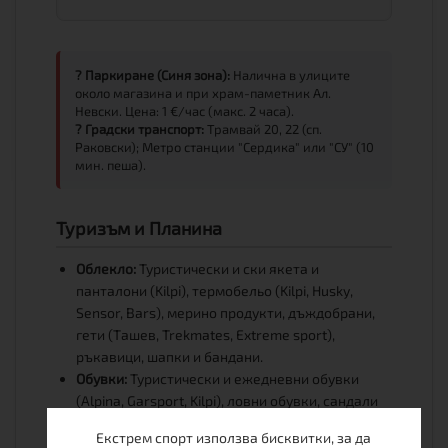
? Паркиране (Синя зона):
Налична в улиците
около магазина и при храм-паметник Ал.
Невски. Цена: 1 €/час (макс. 2 часа).
? Градски транспорт:
Трамвай 20, 22 (сп.
Раковски); Метро станции "Сердика" или "СУ" (10
мин. пеша).
Туризъм и Планина
Облекло:
Туристически и ски якета и
панталони (Kilpi), термобельо (Kilpi, Husky,
Sensor, Bars), мерино продукти, дъждобрани,
гети (Ташев, Trekmates, Extreme sport),
ръкавици, шапки и бандани.
Обувки:
Туристически и ежедневни обувки
(Alpina, Garsport, Kilpi), ловни обувки, сандали
(Teva, Alpine Pro).
Екстрем спорт използва бисквитки, за да
Къмпинг:
Палатки, спални чували, шалтета,