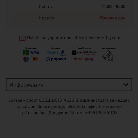
Събота
11:00 - 16:00
Неделя
Почивен ден
Имейл на управителя: office@extreme-bg.com
Информация
Екстрем спорт ЕООД, BG131452613, административен адрес
гр. София, Овча купел, ул.692, №12, офис 1, магазини
гр.София,бул. Дондуков 42, тел.:+359 895461012