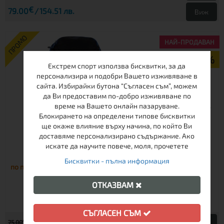
€
79.00
154.51 лв.
Виж
ПРОМО
НАЙ-ПРОДАВАН
-26%
Екстрем спорт използва бисквитки, за да
персонализира и подобри Вашето изживяване в
сайта. Избирайки бутона “Съгласен съм”, можем
да Ви предоставим по-добро изживяване по
време на Вашето онлайн пазаруване.
Блокирането на определени типове бисквитки
ще окаже влияние върху начина, по който Ви
доставяме персонализирано съдържание. Ако
искате да научите повече, моля, прочетете
РАНИЦА SALMON 30 BLACK
Бисквитки - пълна информация
по поръчка
ОТКАЗВАМ
СЪГЛАСЕН СЪМ
€
75.00
146.69 лв.