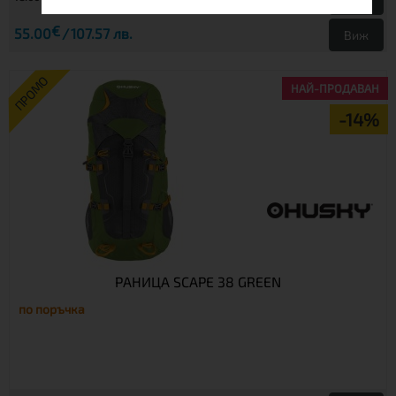
€
55.00
107.57 лв.
Виж
ПРОМО
НАЙ-ПРОДАВАН
-14%
РАНИЦА SCAPE 38 GREEN
по поръчка