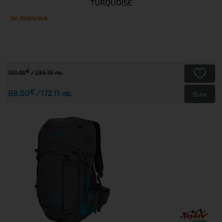
TURQUOISE
по поръчка
€
120.00
234.70 лв.
€
88.00
172.11 лв.
Виж