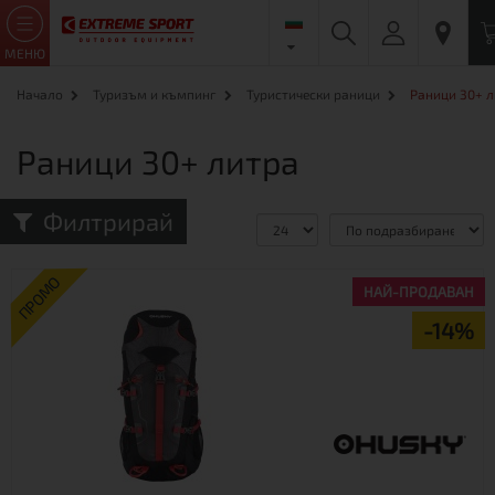
МЕНЮ
Начало
Туризъм и къмпинг
Туристически раници
Раници 30+ 
Раници 30+ литра
Филтрирай
Сравни (0)
ПРОМО
НАЙ-ПРОДАВАН
-14%