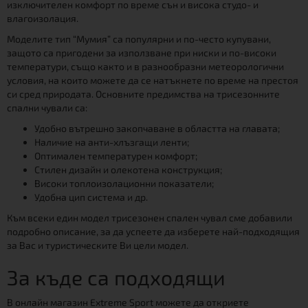
изключителен комфорт по време сън и висока студо- и
влагоизолация.
Моделите тип “Мумия” са популярни и по-често купувани,
защото са пригодени за използване при ниски и по-високи
температури, също както и в разнообразни метеорологични
условия, на които можете да се натъкнете по време на престоя
си сред природата. Основните предимства на трисезонните
спални чували са:
Удобно вътрешно закопчаване в областта на главата;
Наличие на анти-хлъзгащи ленти;
Оптимален температурен комфорт;
Стилен дизайн и олекотена конструкция;
Високи топлоизолационни показатели;
Удобна цип система и др.
Към всеки един модел трисезонен спален чувал сме добавили
подробно описание, за да успеете да изберете най-подходящия
за Вас и туристическите Ви цели модел.
За къде са подходящи
В онлайн магазин Extreme Sport можете да откриете