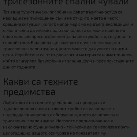
трисезонните спални чували
Този вид туристически пособия ни дават възможност да се
насладим на пълноценен сън и на открито, което е често
срещана ситуация, когато например сме на дълга експедиция и
е желателно да имаме под ръка колкото се може повече на
брой полезни приспособления за нашето удобство, сигурност и
спокойствие. В раздела ще намерите качествени модели
трисезонни спални чували, които можете да купите на ниски
цени. Изработени са от първокласни материали и имат пълнеж,
който осигурява безупречна изолация дори и през по-студените
дни от годината.
Какви са техните
предимства
Любителите на силните усещания, на природата и
здравословния начин на живот трябва да разполагат с
надеждна екипировка и оборудване, което да включва и
трисезонен спален чувал. Неговото предназначение е
изключително функционално - той може да се използва почти
целогодишно, защото осигурява на ползвателя му