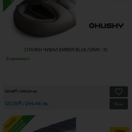
СПАЛЕН ЧУВАЛ EMBER BLUE/GRAY -15
В наличност
€
153.00
299.24 лв.
€
125.00
244.48 лв.
Виж
ПРОМО
БЕЗПЛАТНА
ДОСТАВКА