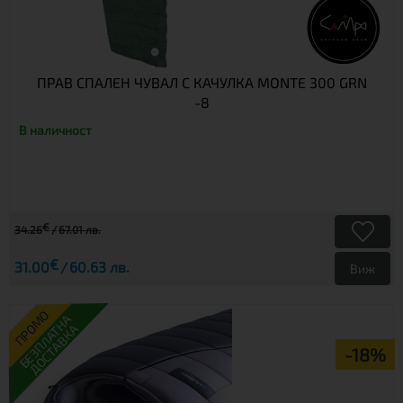
ПРАВ СПАЛЕН ЧУВАЛ С КАЧУЛКА MONTE 300 GRN
-8
В наличност
€
34.26
67.01 лв.
€
31.00
60.63 лв.
Виж
ПРОМО
БЕЗПЛАТНА
ДОСТАВКА
-18%