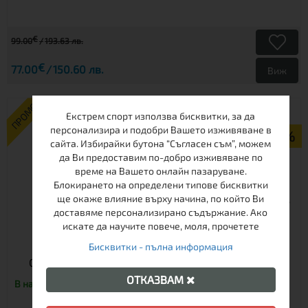
€
99.00
193.63 лв.
€
77.00
150.60 лв.
Виж
ПРОМО
Екстрем спорт използва бисквитки, за да
персонализира и подобри Вашето изживяване в
-19%
сайта. Избирайки бутона “Съгласен съм”, можем
да Ви предоставим по-добро изживяване по
време на Вашето онлайн пазаруване.
Блокирането на определени типове бисквитки
ще окаже влияние върху начина, по който Ви
доставяме персонализирано съдържание. Ако
искате да научите повече, моля, прочетете
Бисквитки - пълна информация
СПАЛЕН ЧУВАЛ ДАМСКИ MAJESTY LIGHT BLUE -10
ОТКАЗВАМ
В наличност