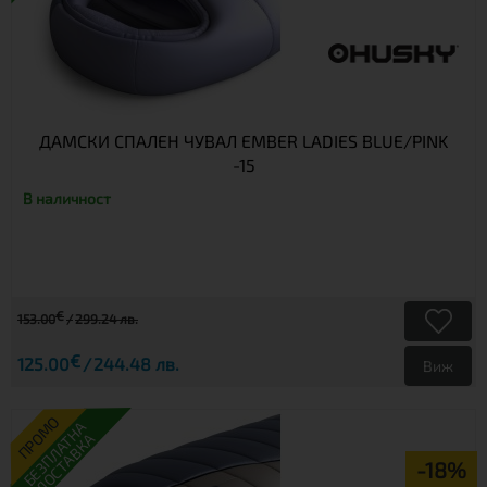
ДАМСКИ СПАЛЕН ЧУВАЛ EMBER LADIES BLUE/PINK
-15
В наличност
€
153.00
299.24 лв.
€
125.00
244.48 лв.
Виж
ПРОМО
БЕЗПЛАТНА
ДОСТАВКА
-18%