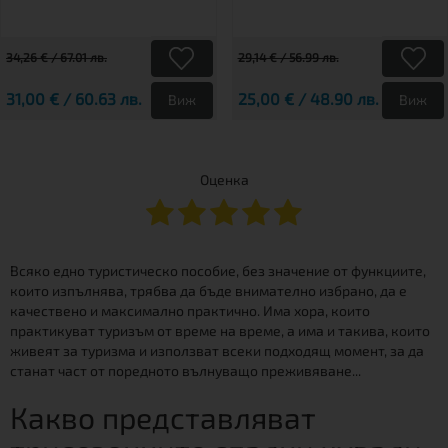
34,26 € / 67.01 лв.
29,14 € / 56.99 лв.
31,00 € / 60.63 лв.
25,00 € / 48.90 лв.
Виж
Виж
Оценка
Всяко едно туристическо пособие, без значение от функциите,
които изпълнява, трябва да бъде внимателно избрано, да е
качествено и максимално практично. Има хора, които
практикуват туризъм от време на време, а има и такива, които
живеят за туризма и използват всеки подходящ момент, за да
станат част от поредното вълнуващо преживяване...
Какво представляват