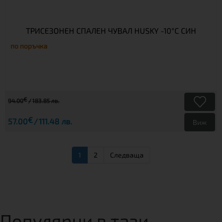
ТРИСЕЗОНЕН СПАЛЕН ЧУВАЛ HUSKY -10°C СИН
по поръчка
€
94.00
183.85 лв.
€
57.00
111.48 лв.
Виж
1
2
Следваща
Популярни в тази