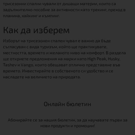
трисезонни спални чували от дишащи материи, които са
задължително пособие за активности като трекинг, преход в
планина, хайкинг и къмпинг.
Как да изберем
Изборът на трисезонен спален чувал е важно да бъде
съгласуван с вида туризъм, който ще практикувате,
местността, времето и желаното ниво на комфорт. В раздела
ще откриете предложения на марки като High Peak, Husky,
Tashev и Vango, които обещават отлично представяне във
времето. Инвестирайте в собственото си удобство и се
насладете на величието на природата.
Онлайн бюлетин
Абонирайте се за нашия бюлетин, за да научавате първи за
нови продукти и промоции!