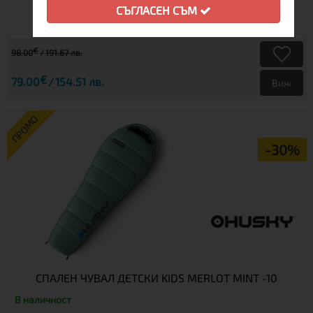
СЪГЛАСЕН СЪМ
€
98.00
191.67 лв.
€
79.00
154.51 лв.
Виж
ПРОМО
-30%
СПАЛЕН ЧУВАЛ ДЕТСКИ KIDS MERLOT MINT -10
В наличност