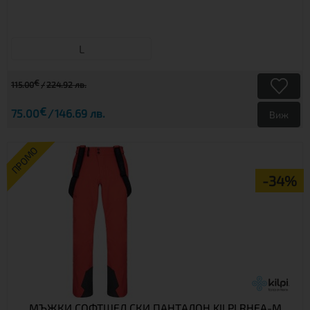
L
€
115.00
224.92 лв.
€
75.00
146.69 лв.
Виж
ПРОМО
-34%
МЪЖКИ СОФТШЕЛ СКИ ПАНТАЛОН KILPI RHEA-M