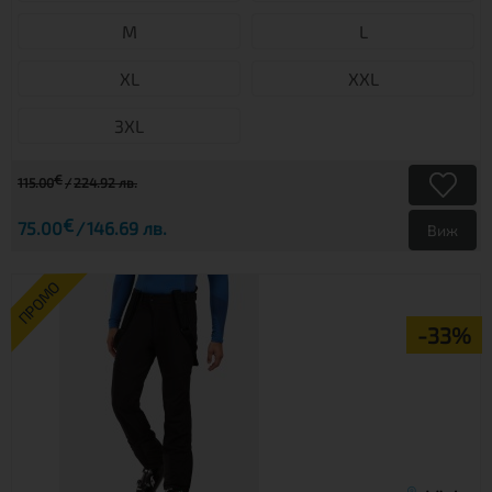
М
L
XL
XXL
3XL
€
115.00
224.92 лв.
€
75.00
146.69 лв.
Виж
ПРОМО
-33%