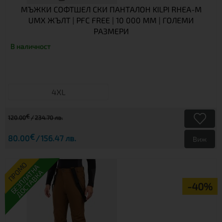
МЪЖКИ СОФТШЕЛ СКИ ПАНТАЛОН KILPI RHEA-M
UMX ЖЪЛТ | PFC FREE | 10 000 ММ | ГОЛЕМИ
РАЗМЕРИ
В наличност
4XL
€
120.00
234.70 лв.
€
80.00
156.47 лв.
Виж
ПРОМО
БЕЗПЛАТНА
ДОСТАВКА
-40%