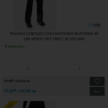
МЪЖКИ СОФТШЕЛ СКИ ПАНТАЛОН KILPI RHEA-M
UM ЧЕРЕН | PFC FREE | 10 000 ММ
В наличност
S
L
€
115.00
224.92 лв.
€
75.00
146.69 лв.
Виж
ПРОМО