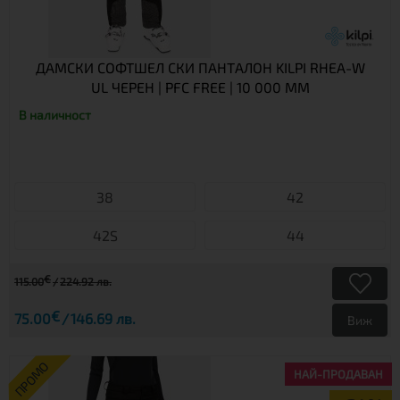
ДАМСКИ СОФТШЕЛ СКИ ПАНТАЛОН KILPI RHEA-W
UL ЧЕРЕН | PFC FREE | 10 000 ММ
В наличност
38
42
42S
44
€
115.00
224.92 лв.
€
75.00
146.69 лв.
Виж
ПРОМО
НАЙ-ПРОДАВАН