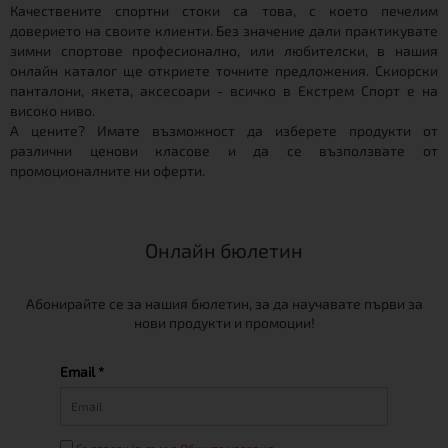
Качествените спортни стоки са това, с което печелим
доверието на своите клиенти. Без значение дали практикувате
зимни спортове професионално, или любителски, в нашия
онлайн каталог ще откриете точните предложения. Скиорски
панталони, якета, аксесоари - всичко в Екстрем Спорт е на
високо ниво.
А цените? Имате възможност да изберете продукти от
различни ценови класове и да се възползвате от
промоционалните ни оферти.
Онлайн бюлетин
Абонирайте се за нашия бюлетин, за да научавате първи за
нови продукти и промоции!
Email *
Съгласен/а съм с Общите условия