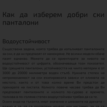
Как да изберем добри ски
панталони
Водоустойчивост
Съществена задача, която трябва да изпълняват панталоните
за ски, е да ни предпазят от намокряне. Не всички модели обаче
пазят еднакво. Можете да се ориентирате за нивото на
водоустойчивост от цифрата, обозначаваща този показател.
Ще срещнете панталони, устойчивостта на чиито материи е от
3000 до 20000 милиметра воден стълб. Нужната степен на
непромокаемост на ски екипировката зависи от климата на
мястото, както и от това колко време Ви предстои да
прекарате на пистата. Колкото повече часове трябва да Ви
предпазват панталоните и колкото по-сурово е времето,
толкова в по-голяма степен водоустойчиви трябва да са те.
Освен вида на тъканта, имат значение и шевовете на дрехата –
важно е те да са подлепени изцяло или частично, за да се