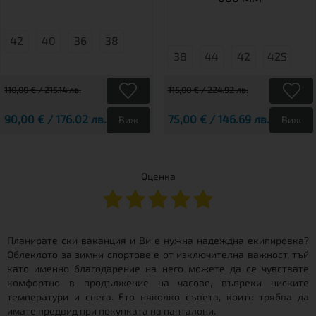
42
40
36
38
38
44
42
42S
110,00 € / 215.14 лв.
115,00 € / 224.92 лв.
90,00 € / 176.02 лв.
75,00 € / 146.69 лв.
Виж
Виж
Оценка
Планирате ски ваканция и Ви е нужна надеждна екипировка?
Облеклото за зимни спортове е от изключителна важност, тъй
като именно благодарение на него можете да се чувствате
комфортно в продължение на часове, въпреки ниските
температури и снега. Ето няколко съвета, които трябва да
имате предвид при покупката на панталони.