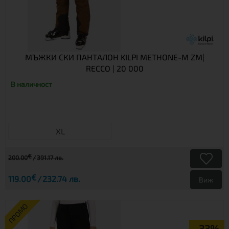
МЪЖКИ СКИ ПАНТАЛОН KILPI METHONE-M ZM|
RECCO | 20 000
В наличност
XL
€
200.00
391.17 лв.
€
119.00
232.74 лв.
Виж
ПРОМО
-33%