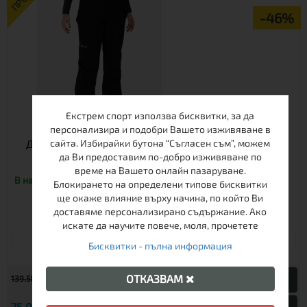
-46%
Екстрем спорт използва бисквитки, за да
персонализира и подобри Вашето изживяване в
ДАМСКИ СКИ ПАНТАЛОН KILPI ELARE-W ZLЧЕРЕН |
сайта. Избирайки бутона “Съгласен съм”, можем
да Ви предоставим по-добро изживяване по
PFC FREE | 10 000 ММ
време на Вашето онлайн пазаруване.
В наличност
Блокирането на определени типове бисквитки
ще окаже влияние върху начина, по който Ви
доставяме персонализирано съдържание. Ако
искате да научите повече, моля, прочетете
40
42
Бисквитки - пълна информация
€
ОТКАЗВАМ
139.58
272.99 лв.
€
75.00
146.69 лв.