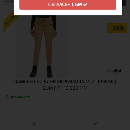
Виж
СЪГЛАСЕН СЪМ
ПРОМО
-24%
ДАМСКИ СКИ КЛИН KILPI MAURA-W ZL БЕЖОВ |
SLIM FIT | 10 000 ММ
В наличност
38
42