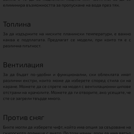
елиминира възможността за пропускане на вода през тях.
Топлина
За да издържите на ниските планински температури, е важно
каква е подплатата. Предлагат се модели, при които тя е с
различна плътност.
Вентилация
За да бъдат по-удобни и функционални, ски облеклата имат
различни екстри, които може да изберете според стила си на
каране. Можете да се спрете на модел с вентилационни ципове
отстрани на крачолите. Можете да ги отворите, ако усещате, че
сте се загрели твърде много.
Против сняг
Бихте могли да изберете чифт, който има опция за свързване на
скиорското долнище с якето. По този начин, дори да има вятър