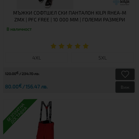
МЪЖКИ СОФТШЕЛ СКИ ПАНТАЛОН KILPI RHEA-M
ZMX | PFC FREE | 10 000 ММ | ГОЛЕМИ РАЗМЕРИ
В наличност
4XL
5XL
€
120.00
234.70 лв.
€
80.00
156.47 лв.
Виж
БЕЗПЛАТНА
ДОСТАВКА