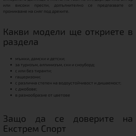
или високи преспи, допълнително се предпазвате от
проникване на сняг под дрехите.
Какви модели ще откриете в
раздела
мъжки, дамски и детски;
за туризъм, алпинизъм, ски и сноуборд;
с или без тиранти;
гащеризони;
с различна степен на водоустойчивост и дишаемост;
с джобове;
в разнообразие от цветове
Защо да се доверите на
Екстрем Спорт