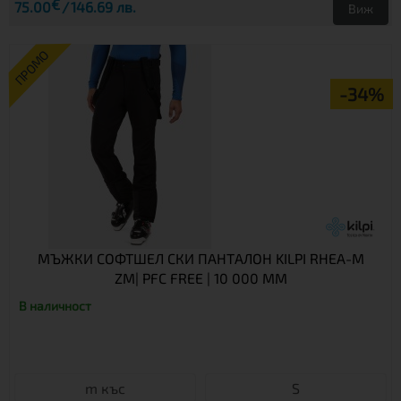
€
75.00
146.69 лв.
Виж
ПРОМО
-34%
МЪЖКИ СОФТШЕЛ СКИ ПАНТАЛОН KILPI RHEA-M
ZM| PFC FREE | 10 000 ММ
В наличност
m къс
S