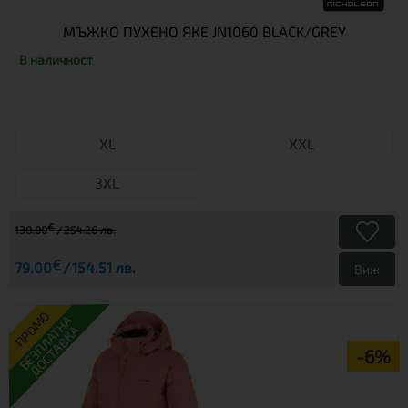
МЪЖКО ПУХЕНО ЯКЕ JN1060 BLACK/GREY
В наличност
XL
XXL
3XL
€
130.00
254.26 лв.
€
79.00
154.51 лв.
Виж
ПРОМО
БЕЗПЛАТНА
ДОСТАВКА
-6%