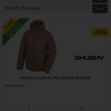
€
130.00
254.26 лв.
Виж
ПРОМО
БЕЗПЛАТНА
ДОСТАВКА
-25%
МЪЖКО ПУХЕНО ЯКЕ DONNIE M BEIGE
В наличност
S
М