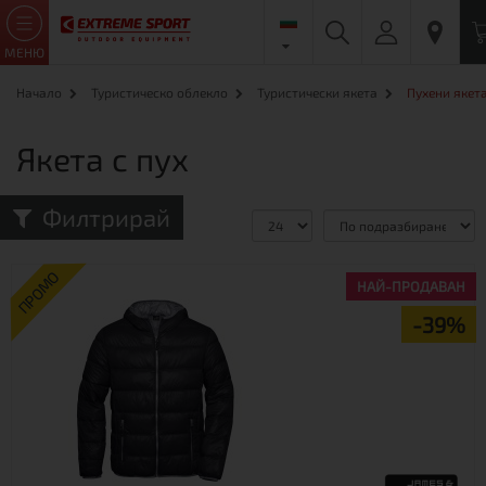
МЕНЮ
Начало
Туристическо облекло
Туристически якета
Пухени якет
Якета с пух
Филтрирай
Сравни (0)
ПРОМО
НАЙ-ПРОДАВАН
-39%