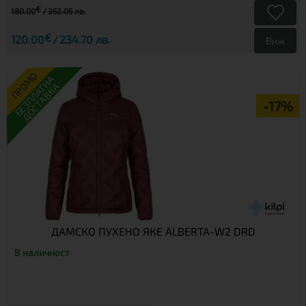
€
180.00
352.05 лв.
€
120.00
234.70 лв.
Виж
ПРОМО
БЕЗПЛАТНА
ДОСТАВКА
-17%
ДАМСКО ПУХЕНО ЯКЕ ALBERTA-W2 DRD
В наличност