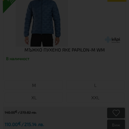
МЪЖКО ПУХЕНО ЯКЕ PAPILON-M WM
В наличност
М
L
XL
XXL
€
140.00
273.82 лв.
€
110.00
215.14 лв.
Виж