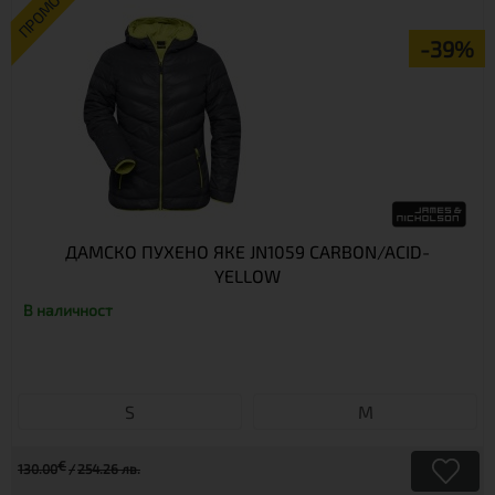
ПРОМО
-39%
ДАМСКО ПУХЕНО ЯКЕ JN1059 CARBON/ACID-
YELLOW
В наличност
S
М
€
130.00
254.26 лв.