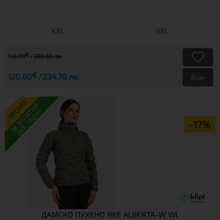
XXL
3XL
€
145.00
283.60 лв.
€
120.00
234.70 лв.
Виж
ПРОМО
БЕЗПЛАТНА
ДОСТАВКА
-17%
ДАМСКО ПУХЕНО ЯКЕ ALBERTA-W WL