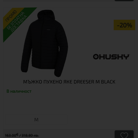
ПРОМО
БЕЗПЛАТНА
ДОСТАВКА
-20%
МЪЖКО ПУХЕНО ЯКЕ DREESER M BLACK
В наличност
М
€
163.00
318.80 лв.