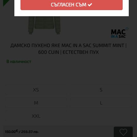
СЪГЛАСЕН СЪМ
ДАМСКО ПУХЕНО ЯКЕ MAC IN A SAC SUMMIT MINT |
600 CUIN | ЕСТЕСТВЕН ПУХ
В наличност
XS
S
М
L
XXL
€
150.00
293.37 лв.