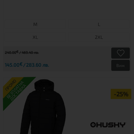
М
L
XL
2XL
€
240.00
469.40 лв.
€
145.00
283.60 лв.
Виж
ПРОМО
БЕЗПЛАТНА
ДОСТАВКА
-25%