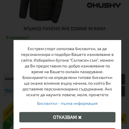
МЪЖКО ПУХЕНО ЯКЕ DONNIE M КАКИ
В наличност
Екстрем спорт използва бисквитки, за да
персонализира и подобри Вашето изживяване в
сайта. Избирайки бутона “Съгласен съм”, можем
М
L
да Ви предоставим по-добро изживяване по
време на Вашето онлайн пазаруване.
Блокирането на определени типове бисквитки
€
200.00
391.17 лв.
ще окаже влияние върху начина, по който Ви
доставяме персонализирано съдържание. Ако
€
150.00
293.37 лв.
Виж
искате да научите повече, моля, прочетете
Бисквитки - пълна информация
ПРОМО
БЕЗПЛАТНА
ДОСТАВКА
ОТКАЗВАМ
-13%