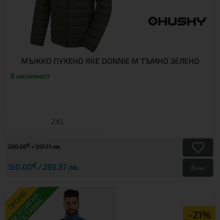
МЪЖКО ПУХЕНО ЯКЕ DONNIE M ТЪМНО ЗЕЛЕНО
В наличност
2XL
€
200.00
391.17 лв.
€
150.00
293.37 лв.
Виж
ПРОМО
БЕЗПЛАТНА
ДОСТАВКА
-21%