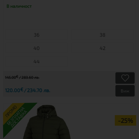
В наличност
36
38
40
42
44
€
145.00
283.60 лв.
€
120.00
234.70 лв.
Виж
ПРОМО
БЕЗПЛАТНА
ДОСТАВКА
-25%