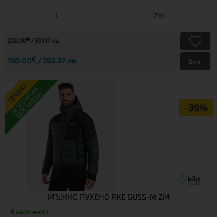
L
2XL
€
200.00
391.17 лв.
€
150.00
293.37 лв.
Виж
ПРОМО
БЕЗПЛАТНА
ДОСТАВКА
-39%
МЪЖКО ПУХЕНО ЯКЕ GUSS-M ZM
В наличност