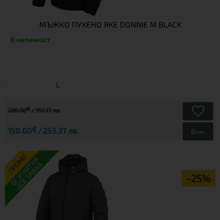
МЪЖКО ПУХЕНО ЯКЕ DONNIE M BLACK
В наличност
L
€
200.00
391.17 лв.
€
150.00
293.37 лв.
Виж
ПРОМО
БЕЗПЛАТНА
ДОСТАВКА
-25%