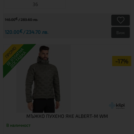
36
€
145.00
283.60 лв.
€
120.00
234.70 лв.
Виж
ПРОМО
БЕЗПЛАТНА
ДОСТАВКА
-17%
МЪЖКО ПУХЕНО ЯКЕ ALBERT-M WM
В наличност