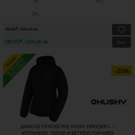
М
XXL
3XL
€
150.00
293.37 лв.
€
130.00
254.26 лв.
Виж
ПРОМО
БЕЗПЛАТНА
ДОСТАВКА
-20%
ДАМСКО ПУХЕНО ЯКЕ HUSKY DREESER L –
УЛТРАЛЕКО, ТОПЛО И ВЕТРОУСТОЙЧИВО