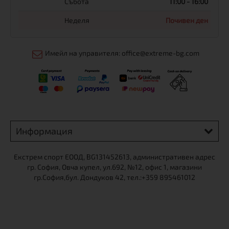
Събота
11:00 - 16:00
Неделя
Почивен ден
Имейл на управителя: office@extreme-bg.com
Информация
Екстрем спорт ЕООД, BG131452613, административен адрес
гр. София, Овча купел, ул.692, №12, офис 1, магазини
гр.София,бул. Дондуков 42, тел.:+359 895461012