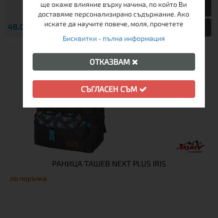
ще окаже влияние върху начина, по който Ви
доставяме персонализирано съдържание. Ако
искате да научите повече, моля, прочетете
€
48.00
93.88 лв.
Виж
Бисквитки - пълна информация
ОТКАЗВАМ
СЪГЛАСЕН СЪМ
РАНИЦА TАШЕВ NEXT PLUS IRIS
по поръчка