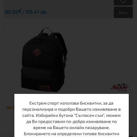
€
80.00
156.47 лв.
Виж
РАНИЦА TАШЕВ NEXT+ BLACK
Екстрем спорт използва бисквитки, за да
по поръчка
персонализира и подобри Вашето изживяване в
сайта. Избирайки бутона “Съгласен съм”, можем
да Ви предоставим по-добро изживяване по
време на Вашето онлайн пазаруване.
Блокирането на определени типове бисквитки