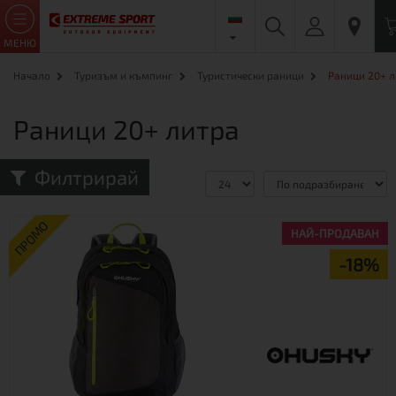
МЕНЮ
Начало
Туризъм и къмпинг
Туристически раници
Раници 20+ 
Раници 20+ литра
Филтрирай
Сравни (0)
ПРОМО
НАЙ-ПРОДАВАН
-18%