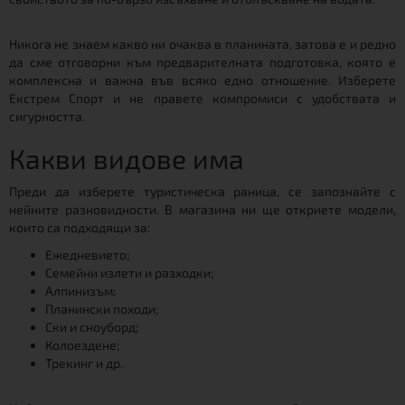
Никога не знаем какво ни очаква в планината, затова е и редно
да сме отговорни към предварителната подготовка, която е
комплексна и важна във всяко едно отношение. Изберете
Екстрем Спорт и не правете компромиси с удобствата и
сигурността.
Какви видове има
Преди да изберете туристическа раница, се запознайте с
нейните разновидности. В магазина ни ще откриете модели,
които са подходящи за:
Ежедневието;
Семейни излети и разходки;
Алпинизъм;
Планински походи;
Ски и сноуборд;
Колоездене;
Трекинг и др.