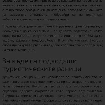
целодневен преход или просто да се насладим на красотата на
величествената планина през уикенда, като селският туризъм
е също много добър начин да извърнем поглед от динамиката
на модерното ежедневие, любувайки се на планински
забележителности и спиращи дъха гледки.
Преди да се отправим на поход или разходка сред природата, е
необходимо да се погрижим и за добрата подготовка, която
включва качествени туристически раници, които трябва да са
удобни, здрави и водоустойчиви. В онлайн магазин Екстрем
спорт ще откриете различни видове спортни стоки от този вид
на много ниски цени.
За къде са подходящи
туристическите раници
Туристическите раници се използват за практикуването на
различни видове спортове, които са пряко свързани с престоя
ни в планината. Някои от тях са доста екстремни, което
обуславя добрата подготовка като строго задължителна.
Природата крие много изненади, които може да ни поднесе в
най-неочаквания момент. Добре е да сме готови за всяка една
от тях, за да бъде приключението в планината пълноценно и