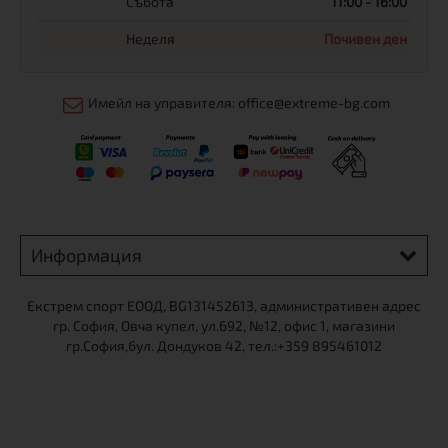
Събота
11:00 - 16:00
Неделя
Почивен ден
Имейл на управителя: office@extreme-bg.com
Информация
Екстрем спорт ЕООД, BG131452613, административен адрес
гр. София, Овча купел, ул.692, №12, офис 1, магазини
гр.София,бул. Дондуков 42, тел.:+359 895461012