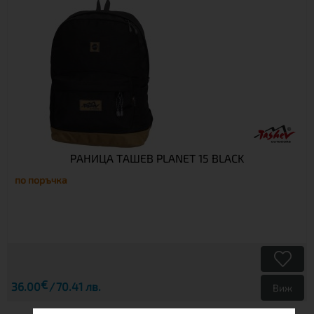
РАНИЦА ТАШЕВ PLANET 15 BLACK
по поръчка
€
36.00
70.41 лв.
Виж