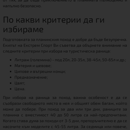
напълно безопасно.
По какви критерии да ги
избираме
Подготовката за планинския поход е добре да бъде безупречна.
Екипът на Екстрем Спорт Ви съветва да обърнете внимание на
следните критерии при избора на туристическа раница:
Литраж (големина) - под 20л, 20-35л, 38-45л, 50-65л и др.;
Материя и шевове;
Ципове и вътрешни конци;
Предназначение;
Цвят;
Цена.
При избора на раница за поход, важна особеност е да се
съобрази свободното място в нея и общият обем багаж, който
може да побере. При поход за два или три дни, раниците за
планина с вместимост 40 до 50 литра са най-предпочитани.
Когато става дума за походи от 3-5 дни, препоръчително е да се
насочите към моделите с 45-55 литра. За седмица или повече,