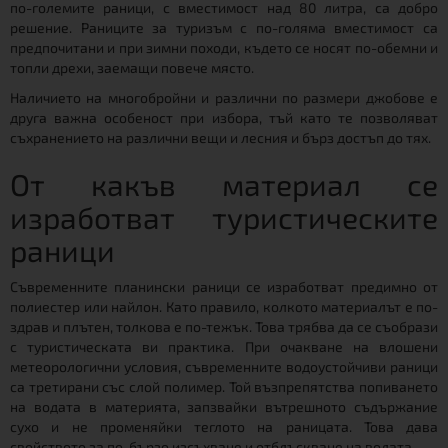
по-големите раници, с вместимост над 80 литра, са добро
решение. Раниците за туризъм с по-голяма вместимост са
предпочитани и при зимни походи, където се носят по-обемни и
топли дрехи, заемащи повече място.
Наличието на многобройни и различни по размери джобове е
друга важна особеност при избора, тъй като те позволяват
съхранението на различни вещи и лесния и бърз достъп до тях.
От какъв материал се
изработват туристическите
раници
Съвременните планински раници се изработват предимно от
полиестер или найлон. Като правило, колкото материалът е по-
здрав и плътен, толкова е по-тежък. Това трябва да се съобрази
с туристическата ви практика. При очакване на влошени
метеорологични условия, съвременните водоустойчиви раници
са третирани със слой полимер. Той възпрепятства попиването
на водата в материята, запзвайки вътрешното съдържание
сухо и не променяйки теглото на раницата. Това дава
свойството за по-бързо изсъхване и отблъскване на водата.