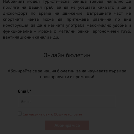
Избраният модел туристическа раница трябва напълно да
приляга на Вашия гръб, за да не усещате какъвто и да е
дискомфорт по време на движение. Вътрешната част на
спортната чанта може да притежава различна по вид
конструкция, за да е нейната употреба максимално удобна и
функционална - мрежа с метални рейки, ергономичен гръб,
вентилационни канали и др.
Онлайн бюлетин
Абонирайте се за нашия бюлетин, за да научавате първи за
нови продукти и промоции!
Email *
Съгласен/а съм с Общите условия
Абонирам се