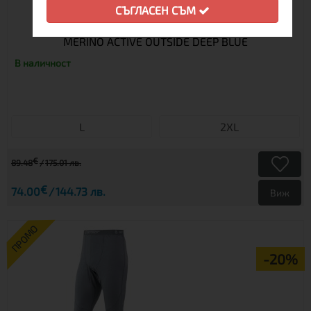
СЪГЛАСЕН СЪМ
МЪЖКА МЕРИНО ТЕНИСКА С ДЪЛЪГ РЪКАВ
MERINO ACTIVE OUTSIDE DEEP BLUE
В наличност
L
2XL
€
89.48
175.01 лв.
€
74.00
144.73 лв.
Виж
ПРОМО
-20%