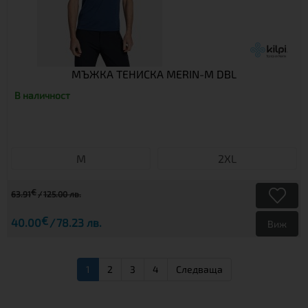
МЪЖКА ТЕНИСКА MERIN-M DBL
В наличност
M
2XL
€
63.91
125.00 лв.
€
40.00
78.23 лв.
Виж
1
2
3
4
Следваща