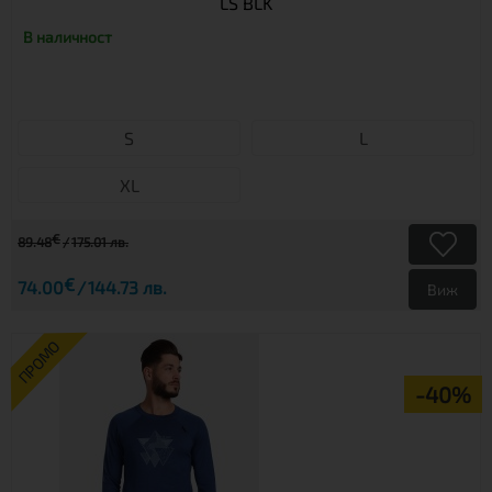
LS BLK
В наличност
S
L
XL
€
89.48
175.01 лв.
€
74.00
144.73 лв.
Виж
ПРОМО
-40%