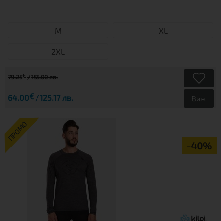
М
XL
2XL
€
79.25
155.00 лв.
€
64.00
125.17 лв.
Виж
ПРОМО
-40%