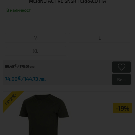
MERINO ACTIVE SNSR TERRACOTTA
В наличност
М
L
XL
€
89.48
175.01 лв.
€
74.00
144.73 лв.
Виж
ПРОМО
-19%