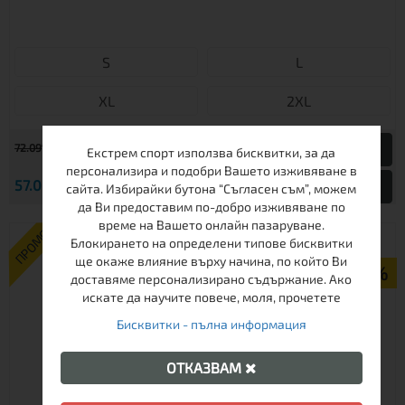
S
L
XL
2XL
€
72.09
141.00 лв.
Екстрем спорт използва бисквитки, за да
персонализира и подобри Вашето изживяване в
€
57.00
111.48 лв.
Виж
сайта. Избирайки бутона “Съгласен съм”, можем
да Ви предоставим по-добро изживяване по
време на Вашето онлайн пазаруване.
ПРОМО
Блокирането на определени типове бисквитки
ще окаже влияние върху начина, по който Ви
-17%
доставяме персонализирано съдържание. Ако
искате да научите повече, моля, прочетете
Бисквитки - пълна информация
ОТКАЗВАМ