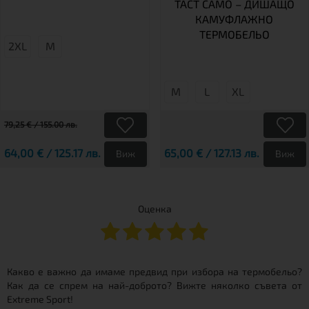
TACT CAMO – ДИШАЩО
КАМУФЛАЖНО
ТЕРМОБЕЛЬО
2XL
М
М
L
XL
79,25 € / 155.00 лв.
64,00 € / 125.17 лв.
65,00 € / 127.13 лв.
Виж
Виж
Оценка
Какво е важно да имаме предвид при избора на термобельо?
Как да се спрем на най-доброто? Вижте няколко съвета от
Extreme Sport!