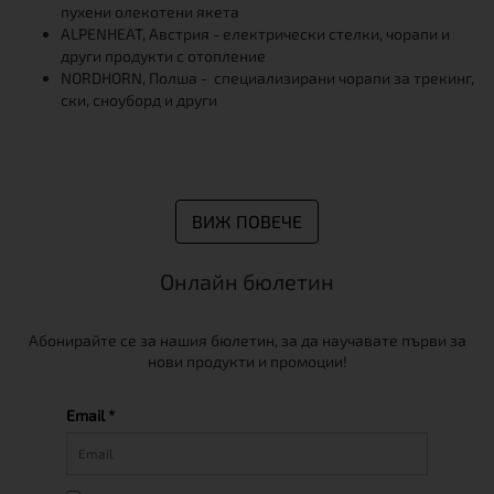
пухени олекотени якета
ALPENHEAT, Австрия - електрически стелки, чорапи и
други продукти с отопление
NORDHORN, Полша - специализирани чорапи за трекинг,
ски, сноуборд и други
ВИЖ ПОВЕЧЕ
Онлайн бюлетин
Абонирайте се за нашия бюлетин, за да научавате първи за
нови продукти и промоции!
Email *