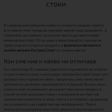
стоки
В съвременния забързан живот в големите градове, хората
все повече имат нужда да прекарат време сред природата - в
планината, на къмпинг, на ски или просто да практикуват
някакъв вид спорт. Оттук идва и нарастващото търсене на
туристически и спортни продукти, а
физически магазини и
онлайн магазин Екстрем Спорт
са точното място!
Кои сме ние и какво ни отличава
Със своята над 16-годишна практика в търговията на спортни
и туристически стоки и аксесоари, магазин Екстрем Спорт се е
доказал като търговски обект, предлагащ само качествени
артикули от доказани производители в бранша. Всички наши
клиенти имат възможност да върнат поръчания продукт, в
случай че има несъответствие с очакванията им. Ние сме
лоялен към клиентите си екип, който е в готовност да реагира
на ситуацията и да съдейства при необходимост. Това е
многократно доказана практика, защото в дългогодишното