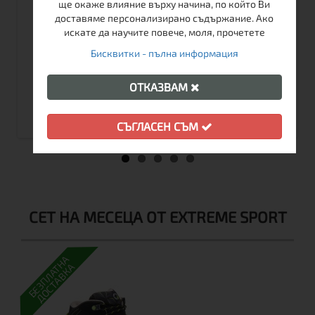
ще окаже влияние върху начина, по който Ви
доставяме персонализирано съдържание. Ако
искате да научите повече, моля, прочетете
Бисквитки - пълна информация
€
95.00
185.80 лв.
ОТКАЗВАМ
Виж
СЪГЛАСЕН СЪМ
СЕТ НА МЕСЕЦА ОТ EXTREME SPORT
БЕЗПЛАТНА
ДОСТАВКА