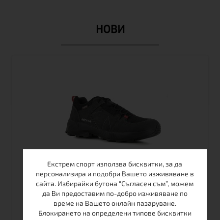
НОВИ
Екстрем спорт използва бисквитки, за да
персонализира и подобри Вашето изживяване в
ALPINA TRACKER LOW 26 ТУРИСТИЧЕСКИ
сайта. Избирайки бутона “Съгласен съм”, можем
МАРАТОНКИ
да Ви предоставим по-добро изживяване по
време на Вашето онлайн пазаруване.
Блокирането на определени типове бисквитки
В наличност