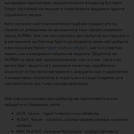
ни пазарно присъствие, положителните отзиви за Екстрем
Спорт постоянно се множат в тематичните форуми и групи в
социалните медии.
Като магазин, който внимателно подбира продуктите си,
изцяло се доверихме на доказания в тази сфера словенски
бранд ALPINA. Ние сме ексклузивен дистрибутор за страната и
в магазините на Extreme Sport ще откриете само най-добрите
и висококачествени
туристически обувки
, както и спортни,
ловни, ски и ежедневни обувки на марката. Обувките на
ALPINA са сред най-предпочитаните, както у нас, така и по
целия свят, защото са с доказано качество, изработени
изцяло от естествени материали с внедрени най-съвременни
и иновативни технологии в отрасъла и в същото време са в
изключително достъпен ценови диапазон.
Ние сме ексклузивен дистрибутор на туристически и ски
продукти от брандове, като:
KILPI, Чехия - туристически и ски облекла
HUSKY, Чехия - палатки, спални чували, раници, къмпинг
мебели
MAC IN A SAC, Северна Ирландия - водоустойчиви и