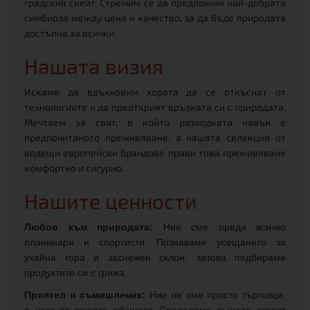
градския скейт. Стремим се да предложим най-добрата
симбиоза между цена и качество, за да бъде природата
достъпна за всички.
Нашата визия
Искаме да вдъхновим хората да се откъснат от
технологиите и да преоткрият връзката си с природата.
Мечтаем за свят, в който разходката навън е
предпочитаното преживяване, а нашата селекция от
водещи европейски брандове прави това преживяване
комфортно и сигурно.
Нашите ценности
Любов към природата:
Ние сме преди всичко
планинари и спортисти. Познаваме усещането за
ухайна гора и заснежен склон, затова подбираме
продуктите си с грижа.
Приятел и съмишленик:
Ние не сме просто търговци,