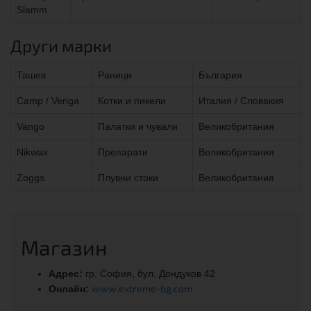
Slamm
Други марки
Ташев
Раници
България
Camp / Veriga
Котки и пикели
Италия / Словакия
Vango
Палатки и чували
Великобритания
Nikwax
Препарати
Великобритания
Zoggs
Плувни стоки
Великобритания
Магазин
Адрес:
гр. София, бул. Дондуков 42
www.extreme-bg.com
Онлайн: