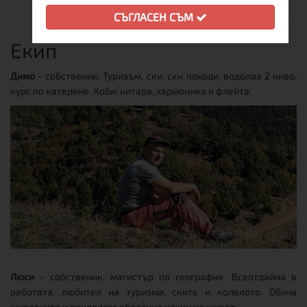
СЪГЛАСЕН СЪМ
Екип
Димо
- собственик. Туризъм, ски, ски походи, водолаз 2 ниво,
курс по катерене. Хоби: китара, хармоника и флейта.
Люси
- собственик, магистър по география. Всеотдайна в
работата, любител на туризма, ските и колелото. Обича
животните и природосъобразния начин на живот.