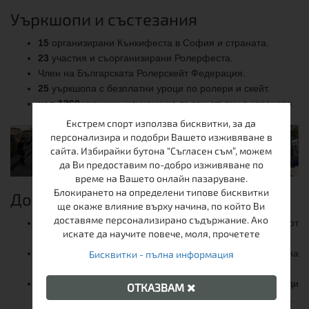
Уъркшопи и състезания
15
организирани Кънкифеста в София и страната.
23
участия и съорганизирани Ролерфеста.
Член на Българската Ролерскейт Федерация.
25
уъркшопа с безплатни уроци по ролери и скейт.
над 1360
ученици, научени на първи стъпки в карането.
Екстрем спорт използва бисквитки, за да
персонализира и подобри Вашето изживяване в
сайта. Избирайки бутона “Съгласен съм”, можем
да Ви предоставим по-добро изживяване по
време на Вашето онлайн пазаруване.
Блокирането на определени типове бисквитки
Договори и награди
ще окаже влияние върху начина, по който Ви
доставяме персонализирано съдържание. Ако
Отличие за най-добър дистрибутор на годината от
искате да научите повече, моля, прочетете
Tempish (Чехия).
Доставчик на кънки за ледени пързалки в цялата страна
Бисквитки - пълна информация
(София, Пловдив, Бургас и др.).
Доставчик на туристически обувки за НП Рила, Дънди
ОТКАЗВАМ
Прешъс и високопланинските метеорологични станции.