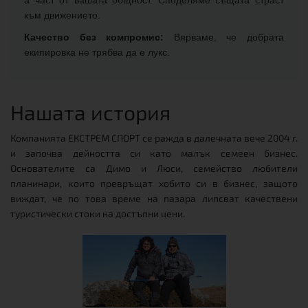
а част от вашата общност. Споделяме същата страст
към движението.
Качество без компромис:
Вярваме, че добрата
екипировка не трябва да е лукс.
Нашата история
Компанията ЕКСТРЕМ СПОРТ се ражда в далечната вече 2004 г.
и започва дейността си като малък семеен бизнес.
Основателите са Димо и Люси, семейство любители
планинари, които превръщат хобито си в бизнес, защото
виждат, че по това време на пазара липсват качествени
туристически стоки на достъпни цени.