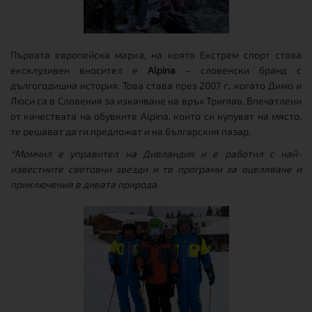
Първата европейска марка, на която Екстрем спорт става
ексклузивен вносител е
Alpina
– словенски бранд с
дългогодишна история. Това става през 2007 г., когато Димо и
Люси са в Словения за изкачване на връх Триглав. Впечатлени
от качествата на обувките Alpina, които си купуват на място,
те решават да ги предложат и на българския пазар.
*Момчил е управител на Дивландия и е работил с най-
известните световни звезди и тв програми за оцеляване и
приключения в дивата природа.