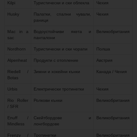
Kilpi
Туристически и ски облекла
Чехия
Husky
Палатки, спални чували,
Чехия
раници
Mac in a
Водоустойчиви якета и
Великобритания
sac
панталони
Nordhorn
Туристически и ски чорапи
Полша
Alpenheat
Продукти с отопление
Австрия
Riedell /
Зимни и хокейни кънки
Канада / Чехия
Botas
Urbis
Електрически тротинетки
Чехия
Rio Roller
Ролкови кънки
Великобритания
/ SFR
Enuff /
Скейтбордове и
Великобритания
Mindless
лонгбордове
Frenzy /
Тротинетки
Великобритания