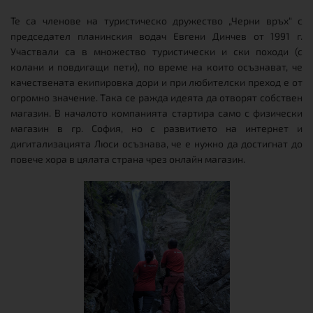
Те са членове на туристическо дружество „Черни връх“ с
председател планинския водач Евгени Динчев от 1991 г.
Участвали са в множество туристически и ски походи (с
колани и повдигащи пети), по време на които осъзнават, че
качествената екипировка дори и при любителски преход е от
огромно значение. Така се ражда идеята да отворят собствен
магазин. В началото компанията стартира само с физически
магазин в гр. София, но с развитието на интернет и
дигитализацията Люси осъзнава, че е нужно да достигнат до
повече хора в цялата страна чрез онлайн магазин.