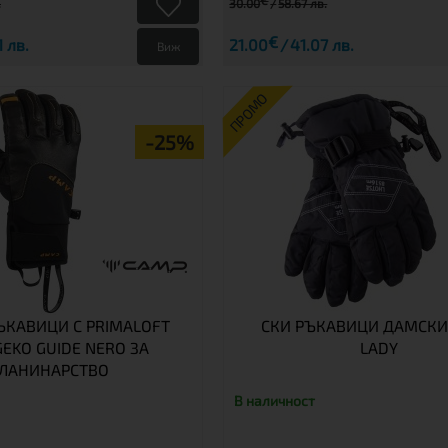
€
.
30.00
58.67 лв.
€
 лв.
21.00
41.07 лв.
Виж
ПРОМО
-25%
ЪКАВИЦИ С PRIMALOFT
СКИ РЪКАВИЦИ ДАМСКИ
EKO GUIDE NERO ЗА
LADY
ЛАНИНАРСТВО
В наличност