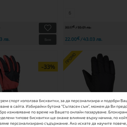
6
€
.
30.17
59.01 лв.
€
3 лв.
22.00
43.03 лв.
Виж
ПРОМО
-33%
трем спорт използва бисквитки, за да персонализира и подобри Ва
ване в сайта. Избирайки бутона “Съгласен съм”, можем да Ви пред
бро изживяване по време на Вашето онлайн пазаруване. Блокиран
делени типове бисквитки ще окаже влияние върху начина, по кой
СКИ РЪКАВИЦИ LHOTSE
ДАМСКИ СКИ РЪКАВИЦИ 
вяме персонализирано съдържание. Ако искате да научите повече,
BINIOU
BLK