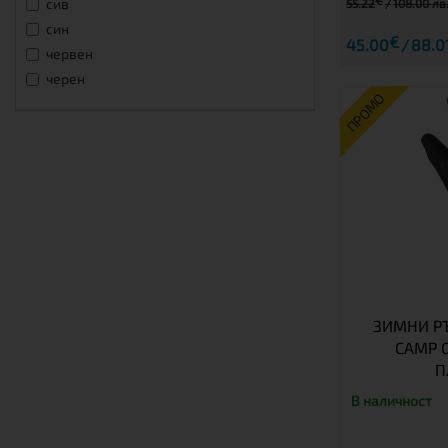
€
сив
55.22
108.00 лв
син
€
45.00
88.01
червен
черен
ПРОМО
ЗИМНИ Р
CAMP G
П
В наличност