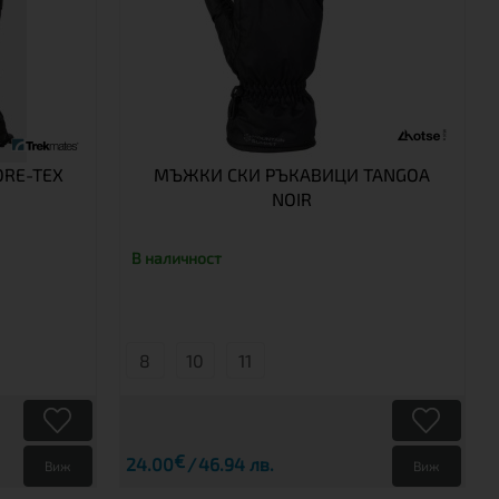
ORE-TEX
МЪЖКИ СКИ РЪКАВИЦИ TANGOA
NOIR
В наличност
8
10
11
€
24.00
46.94 лв.
Виж
Виж