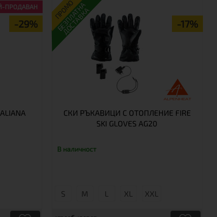
ПРОМО
БЕЗПЛАТНА
Й-ПРОДАВАН
ДОСТАВКА
-29%
-17%
ALIANA
СКИ РЪКАВИЦИ С ОТОПЛЕНИЕ FIRE
SKI GLOVES AG20
В наличност
S
М
L
XL
XXL