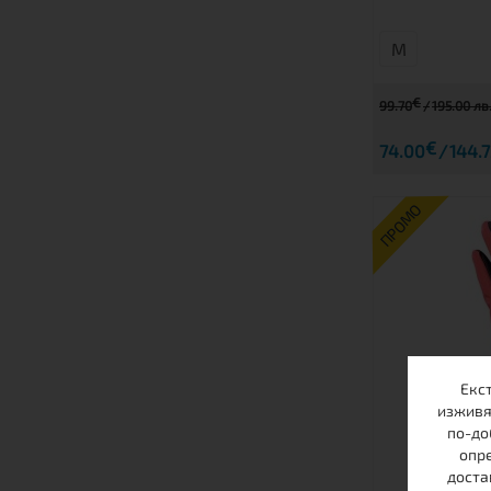
М
€
99.70
195.00 лв
€
74.00
144.7
ПРОМО
Екс
изживя
по-до
опре
ДЕТСКИ 
доста