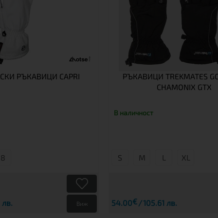
СКИ РЪКАВИЦИ CAPRI
РЪКАВИЦИ TREKMATES G
CHAMONIX GTX
В наличност
8
S
М
L
XL
€
 лв.
54.00
105.61 лв.
Виж