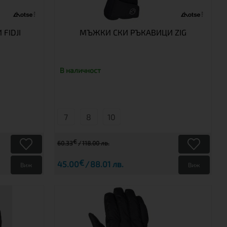
FIDJI
МЪЖКИ СКИ РЪКАВИЦИ ZIG
В наличност
7
8
10
€
60.33
118.00 лв.
€
45.00
88.01 лв.
Виж
Виж