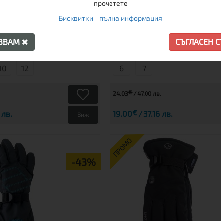
прочетете
Бисквитки - пълна информация
В наличност
АЗВАМ
СЪГЛАСЕН 
10
12
6
7
€
24.03
47.00 лв.
€
 лв.
19.00
37.16 лв.
Виж
ПРОМО
-43%