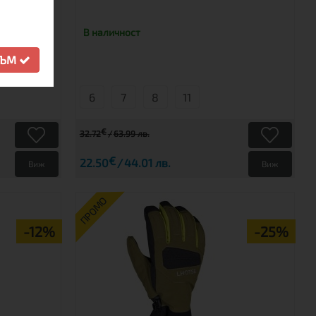
В наличност
СЪМ
6
7
8
11
€
32.72
63.99 лв.
€
22.50
44.01 лв.
Виж
Виж
ПРОМО
-12%
-25%