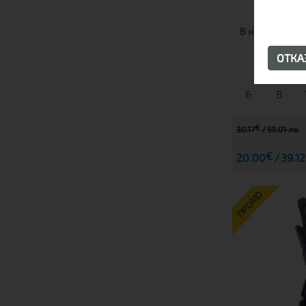
В наличност
ОТК
6
8
€
30.17
59.01 лв.
€
20.00
39.12
ПРОМО