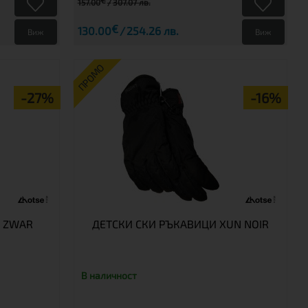
€
157.00
307.07 лв.
€
130.00
254.26 лв.
Виж
Виж
ПРОМО
-27%
-16%
 ZWAR
ДЕТСКИ СКИ РЪКАВИЦИ XUN NOIR
В наличност