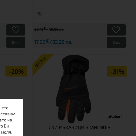
10
€
20.45
40.00 лв.
€
17.00
33.25 лв.
Виж
Виж
ПРОМО
-20%
-31%
шето
оставим
ето на
то Ви
KARABA
СКИ РЪКАВИЦИ SIMNI NOIR
 моля,