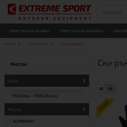
ТУРИСТИЧЕСКИ ОБУВКИ
ТУРИСТИЧЕСКО ОБЛЕКЛО
СКИ ОБ
Начало
Ски облекло
Ски ръкавици
Ски ръ
Филтри
Цена
17€(33лв.) - 130€(254лв.)
ПРОМО
Марка
ALPENHEAT