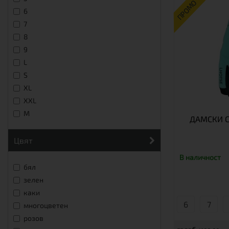
ПРОМО
6
7
8
9
L
S
XL
XXL
М
ДАМСКИ С
цвят
В наличност
бял
зелен
каки
6
7
многоцветен
розов