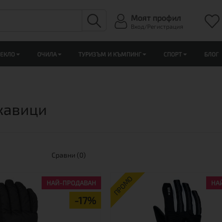
Моят профил
Вход/Регистрация
ЛЕКЛО
ОЧИЛА
ТУРИЗЪМ И КЪМПИНГ
СПОРТ
БЛОГ
кавици
Сравни (0)
ПРОМО
НАЙ-ПРОДАВАН
НА
-17%