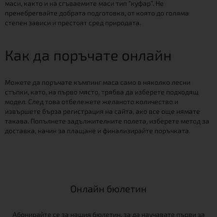
маси, както и на сгъваемите маси тип “куфар”. Не
пренебрегвайте добрата подготовка, от която до голяма
степен зависи и престоят сред природата.
Как да поръчате онлайн
Можете да поръчате къмпинг маса само в няколко лесни
стъпки, като, на първо място, трябва да изберете подходящ
модел. След това отбележете желаното количество и
извършете бърза регистрация на сайта, ако все още нямате
такава. Попълнете задължителните полета, изберете метод за
доставка, начин за плащане и финализирайте поръчката.
Онлайн бюлетин
Абонирайте се за нашия бюлетин, за да научавате първи за