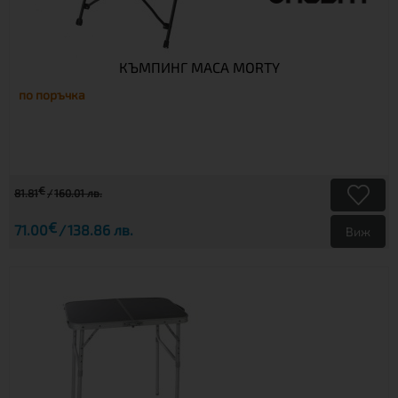
КЪМПИНГ МАСА MORTY
по поръчка
€
81.81
160.01 лв.
€
71.00
138.86 лв.
Виж