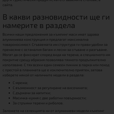
сайта.
В какви разновидности ще ги
намерите в раздела
Всички наши предложения за къмпинг маси имат здрава
алуминиева конструкция и предлагат максимална
товароносимост. Сгъваемата им структура ги прави удобни за
пренасяне с останалия багаж и лесни за сгъване и разгъване.
Могат да се фиксират според вида на терена, а специалното им
покритие срещу абразия позволява тяхното продължително
използване. С тях всеки един семеен пикник в парка или поход
с престой в планината ще е изключително приятен, затова
изберете някой от наличните модели в раздела:
С мрежа;
С възможност за регулиране на височината;
С държачи за напитки;
Масичка-кухня с две работни повърхности;
За стръмни терени и риболов.
Заложете на селекцията ни от алуминиеви модели къмпинг