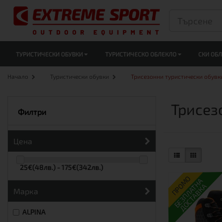
ТУРИСТИЧЕСКИ ОБУВКИ
ТУРИСТИЧЕСКО ОБЛЕКЛО
СКИ ОБ
Начало
Туристически обувки
Трисезонни туристически обувк
Трисез
Филтри
Цена
25€(48лв.) - 175€(342лв.)
ПРОМО
БЕЗПЛАТНА
ДОСТАВКА
Марка
ALPINA