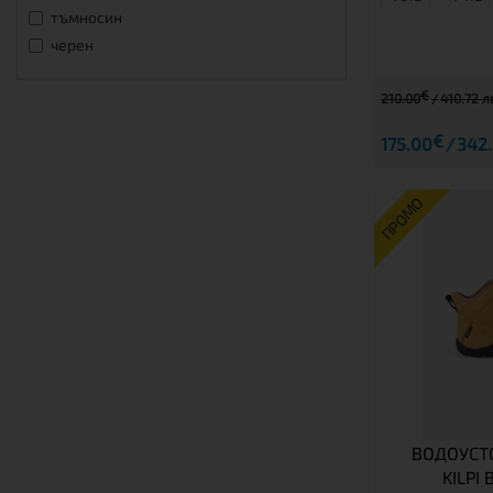
тъмносин
черен
€
210.00
410.72 л
€
175.00
342.
ПРОМО
ВОДОУСТ
KILPI