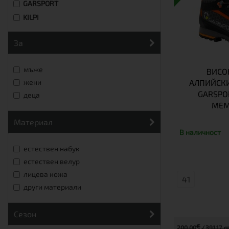
GARSPORT
KILPI
за
мъже
ВИСО
АЛПИЙСКИ
жени
GARSPOR
деца
МЕМ
материал
В наличност
естествен набук
естествен велур
лицева кожа
41
други материали
сезон
€
200.00
391.17 л