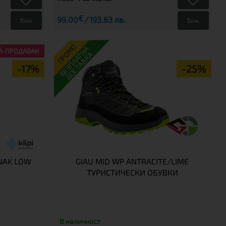
€
99.00
193.63 лв.
Виж
Виж
ПРОМО
БЕЗПЛАТНА
Й-ПРОДАВАН
ДОСТАВКА
-17%
-25%
NAK LOW
GIAU MID WP ANTRACITE/LIME
ТУРИСТИЧЕСКИ ОБУВКИ
В наличност