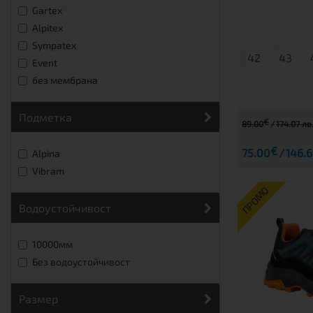
Gartex
Alpitex
Sympatex
42
43
Event
без мембрана
подметка
€
89.00
174.07 лв
€
75.00
146.6
Alpina
Vibram
ПРОМО
Водоустойчивост
10000мм
Без водоустойчивост
размер