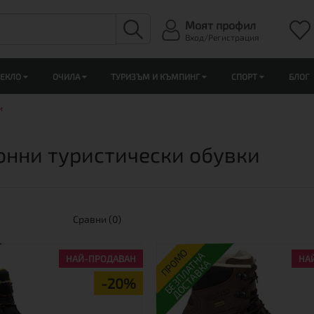
Моят профил
Вход/Регистрация
ЛЕКЛО
ОЧИЛА
ТУРИЗЪМ И КЪМПИНГ
СПОРТ
БЛОГ
и
онни туристически обувки
Сравни (0)
ПРОМО
БЕЗПЛАТНА
НАЙ-ПРОДАВАН
НА
ДОСТАВКА
-20%