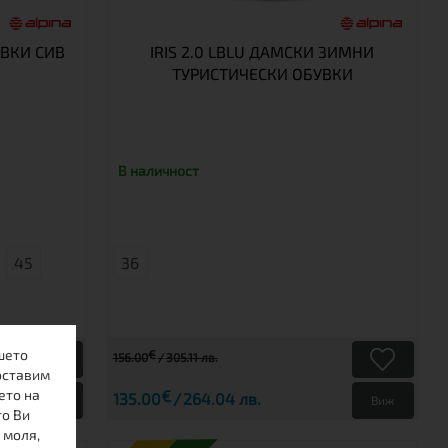
УВКИ СИВ
IRIS 2.0 LBLU ДАМСКИ ЗИМНИ
ТУРИСТИЧЕСКИ ОБУВКИ
В наличност
45
36
шето
€
156.00
305.11 лв.
оставим
ето на
€
135.00
264.04 лв.
Виж
Виж
то Ви
 моля,