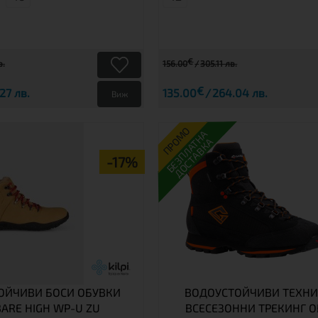
€
в.
156.00
305.11 лв.
€
27 лв.
135.00
264.04 лв.
Виж
ПРОМО
БЕЗПЛАТНА
ДОСТАВКА
-17%
ОЙЧИВИ БОСИ ОБУВКИ
ВОДОУСТОЙЧИВИ ТЕХН
 BARE HIGH WP-U ZU
ВСЕСЕЗОННИ ТРЕКИНГ 