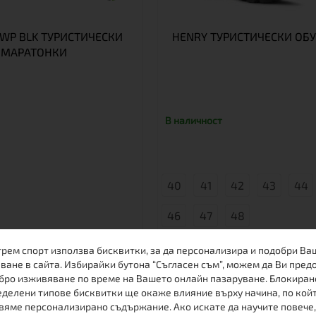
 WP BLK ТУРИСТИЧЕСКИ
HENRY ТУРИСТИЧЕСКИ ОБ
МАРАТОНКИ
В наличност
40
41
42
43
44
46
47
48
трем спорт използва бисквитки, за да персонализира и подобри Ва
€
в.
155.00
303.15 лв.
ване в сайта. Избирайки бутона “Съгласен съм”, можем да Ви пред
бро изживяване по време на Вашето онлайн пазаруване. Блокиран
€
3 лв.
135.00
264.04 лв.
Виж
делени типове бисквитки ще окаже влияние върху начина, по кой
вяме персонализирано съдържание. Ако искате да научите повече,