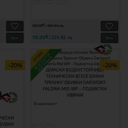
€
135.00
264.04 лв.
€
115.00
224.92 лв.
Виж
Виж
ПРОМО
БЕЗПЛАТНА
ДОСТАВКА
-20%
-20%
ДАМСКИ ВОДОУСТОЙЧИВИ
ТЕХНИЧЕСКИ ВСЕСЕЗОННИ
ТРЕКИНГ ОБУВКИ GARSPORT
FALORIA MID WP – ПОДМЕТКА
VIBRAM
В наличност
ИЧЕСКИ
ОБУВКИ