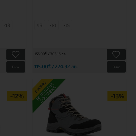
43
43
44
45
€
155.00
303.15 лв.
€
115.00
224.92 лв.
Виж
Виж
ПРОМО
БЕЗПЛАТНА
ДОСТАВКА
-12%
-13%