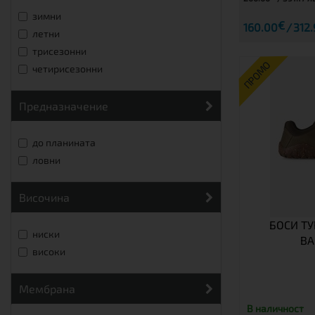
зимни
€
160.00
312.
летни
трисезонни
ПРОМО
четирисезонни
предназначение
до планината
ловни
височина
БОСИ Т
ниски
BA
високи
мембрана
В наличност