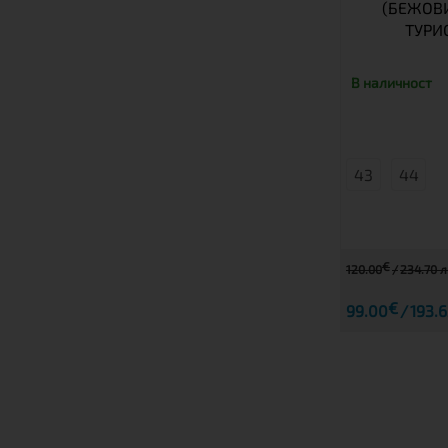
(БЕЖОВИ
ТУРИ
В наличност
43
44
€
120.00
234.70 л
€
99.00
193.6