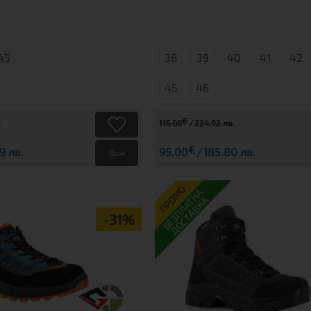
45
38
39
40
41
42
45
46
€
.
115.00
224.92 лв.
€
9 лв.
95.00
185.80 лв.
Виж
ПРОМО
БЕЗПЛАТНА
ДОСТАВКА
-31%