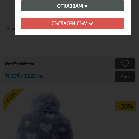
ОТКАЗВАМ
ДЕТСКА ШАПКА LHOTSE SUGAR
СЪГЛАСЕН СЪМ
В наличност
€
30.17
59.01 лв.
€
17.00
33.25 лв.
Виж
ПРОМО
-36%