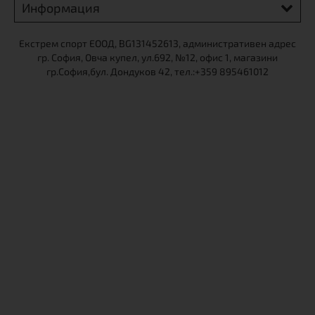
Информация
Екстрем спорт ЕООД, BG131452613, административен адрес
гр. София, Овча купел, ул.692, №12, офис 1, магазини
гр.София,бул. Дондуков 42, тел.:+359 895461012