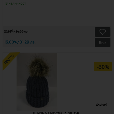
В наличност
€
27.61
54.00 лв.
€
16.00
31.29 лв.
Виж
ПРОМО
-30%
ШАПКА LHOTSE INGIL DBL