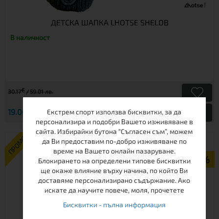
ДЕТСКА ШАПКА LHOTSE SHELOB
В наличност
€
30.17
59.01 лв.
€
19.00
37.16 лв.
Екстрем спорт използва бисквитки, за да
Виж
персонализира и подобри Вашето изживяване в
сайта. Избирайки бутона “Съгласен съм”, можем
ПРОМО
да Ви предоставим по-добро изживяване по
време на Вашето онлайн пазаруване.
-43%
Блокирането на определени типове бисквитки
ще окаже влияние върху начина, по който Ви
доставяме персонализирано съдържание. Ако
искате да научите повече, моля, прочетете
Бисквитки - пълна информация