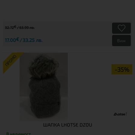
€
32.72
63.99 лв.
€
17.00
33.25 лв.
Виж
ПРОМО
-35%
ШАПКА LHOTSE DZOU
В наличност