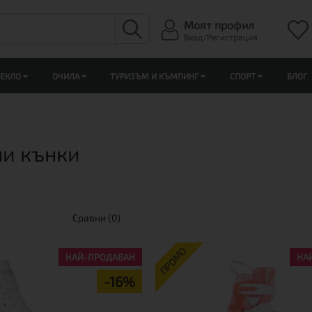
Моят профил
Вход/Регистрация
ЛЕКЛО
ОЧИЛА
ТУРИЗЪМ И КЪМПИНГ
СПОРТ
БЛОГ
и кънки
Сравни (0)
ПРОМО
НАЙ-ПРОДАВАН
НА
-16%