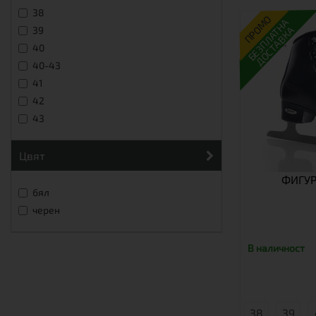
38
ПРОМО
БЕЗПЛАТНА
39
ДОСТАВКА
40
40-43
41
42
43
цвят
ФИГУР
бял
черен
В наличност
38
39