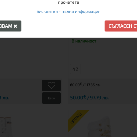
прочетете
И ФИГУРНИ ROBIN
ДАМСКИ ФИГУРНИ К
Бисквитки - пълна информация
FLORENCE
АЗВАМ
СЪГЛАСЕН 
В наличност
42
€
60.00
117.35 лв.
€
3 лв.
50.00
97.79 лв.
Виж
ПРОМО