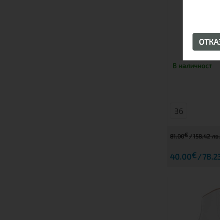
КЪНК
ОТК
В наличност
36
€
81.00
158.42 лв.
€
40.00
78.2