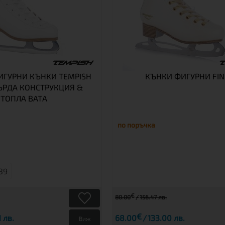
ГУРНИ КЪНКИ TEMPISH
КЪНКИ ФИГУРНИ FINE
ВЪРДА КОНСТРУКЦИЯ &
ТОПЛА ВАТА
по поръчка
39
€
80.00
156.47 лв.
€
1 лв.
68.00
133.00 лв.
Виж