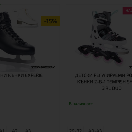
НА
-15%
НИ КЪНКИ EXPERIE
ДЕТСКИ РЕГУЛИРУЕМИ РО
КЪНКИ 2-В-1 TEMPISH S
GIRL DUO
В наличност
41
42
43
29-32
40-43