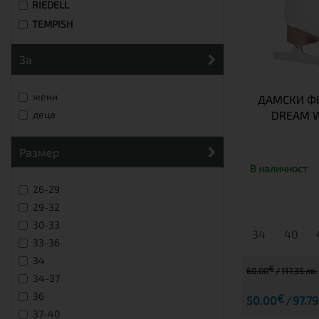
RIEDELL
TEMPISH
за
жени
ДАМСКИ ФИ
DREAM W
деца
размер
В наличност
26-29
29-32
30-33
34
40
33-36
34
€
60.00
117.35 лв.
34-37
36
€
50.00
97.79
37-40