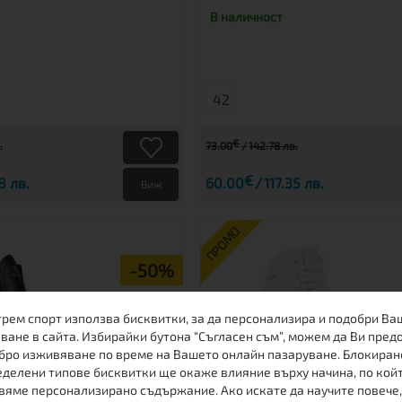
В наличност
42
€
.
73.00
142.78 лв.
€
8 лв.
60.00
117.35 лв.
Виж
ПРОМО
-50%
трем спорт използва бисквитки, за да персонализира и подобри Ва
ване в сайта. Избирайки бутона “Съгласен съм”, можем да Ви пред
бро изживяване по време на Вашето онлайн пазаруване. Блокиран
делени типове бисквитки ще окаже влияние върху начина, по кой
вяме персонализирано съдържание. Ако искате да научите повече,