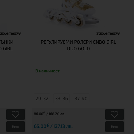
КЪНКИ
РЕГУЛИРУЕМИ РОЛЕРИ ENBO GIRL
 GIRL
DUO GOLD
В наличност
29-32
33-36
37-40
€
86.00
168.20 лв.
€
65.00
127.13 лв.
Виж
Виж