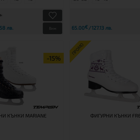
в.
€
58 лв.
65.00
127.13 лв.
Виж
ПРОМО
-15%
НИ КЪНКИ MARIANE
ФИГУРНИ КЪНКИ FR