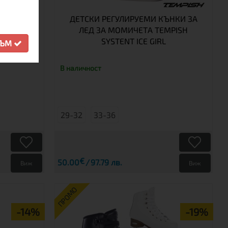
ЪНКИ
ДЕТСКИ РЕГУЛИРУЕМИ КЪНКИ ЗА
ЛЕД ЗА МОМИЧЕТА TEMPISH
SYSTENT ICE GIRL
СЪМ
В наличност
29-32
33-36
€
50.00
97.79 лв.
Виж
Виж
ПРОМО
-14%
-19%