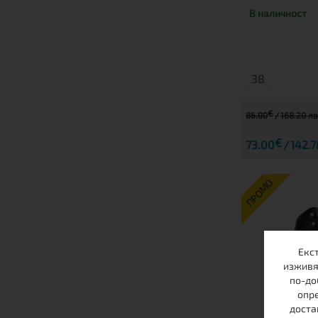
В наличност
38
€
86.00
168.20 лв
€
73.00
142.7
ПРОМО
Екс
изживя
по-до
опре
доста