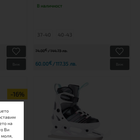
В наличност
37-40
40-43
€
74.00
144.73 лв.
€
60.00
117.35 лв.
Виж
Виж
-16%
шето
оставим
ето на
то Ви
 моля,