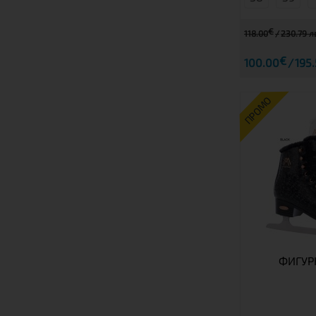
€
118.00
230.79 л
€
100.00
195.
ПРОМО
ФИГУР