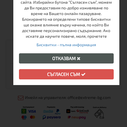
Магазин Extreme Sport
сайта. Избирайки бутона “Съгласен съм”, можем
да Ви предоставим по-добро изживяване по
+359-2-986-68-41
време на Вашето онлайн пазаруване.
Блокирането на определени типове бисквитки
+359-895-46-10-12
ще окаже влияние върху начина, по който Ви
доставяме персонализирано съдържание. Ако
sales@extreme-bg.com
искате да научите повече, моля, прочетете
Бисквитки - пълна информация
РАБОТНО ВРЕМЕ
ОТКАЗВАМ
Понеделник - Петък
10:00 - 19:00
Събота
11:00 - 16:00
СЪГЛАСЕН СЪМ
Неделя
Почивен ден
Имейл на управителя: office@extreme-bg.com