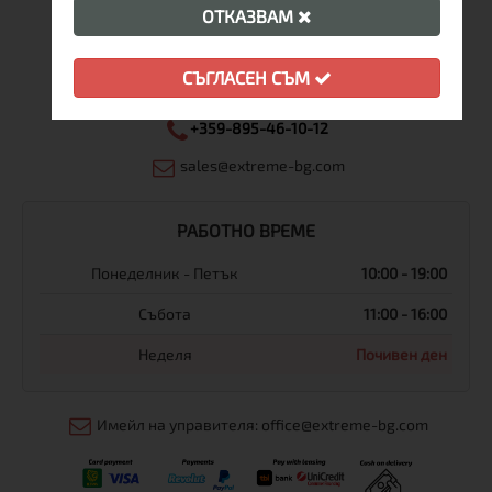
ОТКАЗВАМ
Магазин Extreme Sport
СЪГЛАСЕН СЪМ
+359-2-986-68-41
+359-895-46-10-12
sales@extreme-bg.com
РАБОТНО ВРЕМЕ
Понеделник - Петък
10:00 - 19:00
Събота
11:00 - 16:00
Неделя
Почивен ден
Имейл на управителя: office@extreme-bg.com