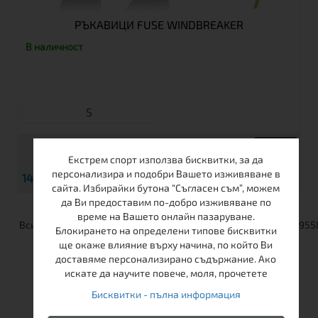
РЪКАВИЦИ FUSE WINDBREAKER
В наличност
S
Екстрем спорт използва бисквитки, за да
персонализира и подобри Вашето изживяване в
€
14.32
28.01 лв.
Виж
сайта. Избирайки бутона “Съгласен съм”, можем
да Ви предоставим по-добро изживяване по
време на Вашето онлайн пазаруване.
Блокирането на определени типове бисквитки
ще окаже влияние върху начина, по който Ви
доставяме персонализирано съдържание. Ако
искате да научите повече, моля, прочетете
Свържете се с нас
Бисквитки - пълна информация