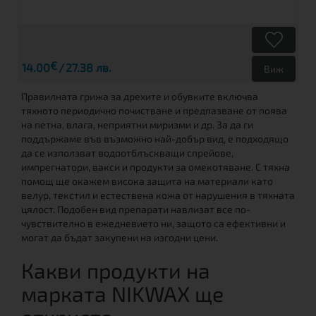
€
14.00
27.38 лв.
Виж
Правилната грижа за дрехите и обувките включва
тяхното периодично почистване и предпазване от поява
на петна, влага, неприятни миризми и др. За да ги
поддържаме във възможно най-добър вид, е подходящо
да се използват водоотблъскващи спрейове,
импрегнатори, вакси и продукти за омекотяване. С тяхна
помощ ще окажем висока защита на материали като
велур, текстил и естествена кожа от нарушения в тяхната
цялост. Подобен вид препарати навлизат все по-
чувствително в ежедневието ни, защото са ефективни и
могат да бъдат закупени на изгодни цени.
Какви продукти на
марката NIKWAX ще