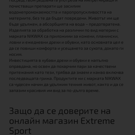
почистващи препарати ще засилим
водонепромокаемостта и паропропускливостта на
материите, без те да бъдат повредени. Животът им ще
бъде удължен, а абсорбцията на вода – предотвратена.
Изделията за обработка на различни по вид материи с
марката NIKWAX са приложими за кожени, планински,
ловни и ежедневни дрехи и обувки, като основната цел е
да се повиши комфорта и усещането за сухота, докато ги
носим.
Инвестицията в хубави дрехи и обувки е напълно
оправдана, но освен да похарчим пари за качествени
притежания като тези, трябва да знаем и какво включва
последващата грижа. Продуктите ни с марката NIKWAX
са чудесен начин да удължим техния живот, както и да се
запазим красивия им вид за по-дълго време.
Защо да се доверите на
онлайн магазин Extreme
Sport