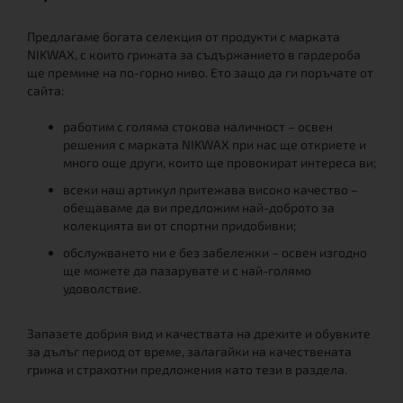
Предлагаме богата селекция от продукти с марката
NIKWAX, с които грижата за съдържанието в гардероба
ще премине на по-горно ниво. Ето защо да ги поръчате от
сайта:
работим с голяма стокова наличност – освен
решения с марката NIKWAX при нас ще откриете и
много още други, които ще провокират интереса ви;
всеки наш артикул притежава високо качество –
обещаваме да ви предложим най-доброто за
колекцията ви от спортни придобивки;
обслужването ни е без забележки – освен изгодно
ще можете да пазарувате и с най-голямо
удоволствие.
Запазете добрия вид и качествата на дрехите и обувките
за дълъг период от време, залагайки на качествената
грижа и страхотни предложения като тези в раздела.