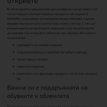
откриете
В категорията предлагаме разнообразен асортимент от
почистващи и импрегниращи продукти на марката
NIKWAX, подходящи за непромокаеми платове и други
видове материи като синтетика, кожа и велур. С тях ще
елиминирате неприятните миризма и ще възобновите
дишаемостта на вашето облекло или обувки. Каталогът
ни включва:
препарати за импрегниране;
хидроизолиращи спрейове за набук и велур;
почистващи гелове;
перилни изделия;
комплекти от два вида продукти за пълна грижа и
др.
Важна ли е поддръжката на
обувките и облеклата
Посредством редовната употреба на импрегниращи и