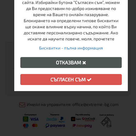
Магазин Extreme Sport
сайта. Избирайки бутона “Съгласен съм”, можем
да Ви предоставим по-добро изживяване по
+359-2-986-68-41
време на Вашето онлайн пазаруване.
Блокирането на определени типове бисквитки
+359-895-46-10-12
ще окаже влияние върху начина, по който Ви
доставяме персонализирано съдържание. Ако
sales@extreme-bg.com
искате да научите повече, моля, прочетете
Бисквитки - пълна информация
РАБОТНО ВРЕМЕ
ОТКАЗВАМ
Понеделник - Петък
10:00 - 19:00
Събота
11:00 - 16:00
СЪГЛАСЕН СЪМ
Неделя
Почивен ден
Имейл на управителя: office@extreme-bg.com