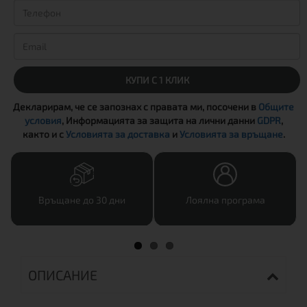
КУПИ С 1 КЛИК
Декларирам, че се запознах с правата ми, посочени в
Общите
условия
, Информацията за защита на лични данни
GDPR
,
както и с
Условията за доставка
и
Условията за връщане
.
Връщане до 30 дни
Лоялна програма
ОПИСАНИЕ