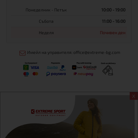
Понеделник - Петък
10:00 - 19:00
Събота
11:00 - 16:00
Неделя
Почивен ден
Имейл на управителя: office@extreme-bg.com
X
Информация
Екстрем спорт ЕООД, BG131452613, административен адрес
гр. София, Овча купел, ул.692, №12, офис 1, магазини
гр.София,бул. Дондуков 42, тел.:+359 895461012