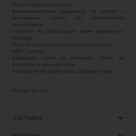
Velcro поддържаща лента.
Висококачествена поддръжка на петата и
анатомични стелки, за допълнително
омекотяване.
Спирачка PU cast stopperс лесно свалящи се
болтове.
Nylon hi-impact шаси с алуминиеви носачи.
ABEC 7 лагери.
Бродирана халка за окачване. Принт на
колелата и странични лога.
Релефен печат върху езика. Обувка с принт.
Размер: EU 44,5
ДОСТАВКА
ВРЪЩАНЕ