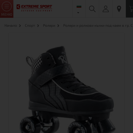
МЕНЮ
Начало
Спорт
Ролери
Ролери и ролкови кънки под наем в гр. 