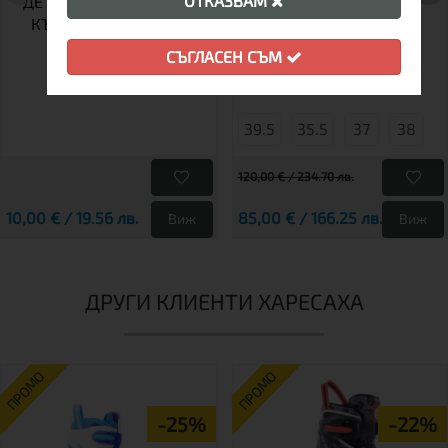
ОТКАЗВАМ
ДЕТСКИ РЕГУЛИРУЕМИ
РОЛКОВИ КЪНКИ RIO
КЪНКИ SFR STORM II
ROLLER SCRIPT
BLUE ПОД НАЕМ
TEAL/CORAL
СЪГЛАСЕН СЪМ
39.5
35.5
37
38
120,00 € / 234.70 лв.
10,00 € / 19.56 лв.
85,00 € / 166.25 лв.
Виж
Виж
ДРУГИ КЛИЕНТИ ХАРЕСАХА
ПРОМО
ПРОМО
-25%
-22%