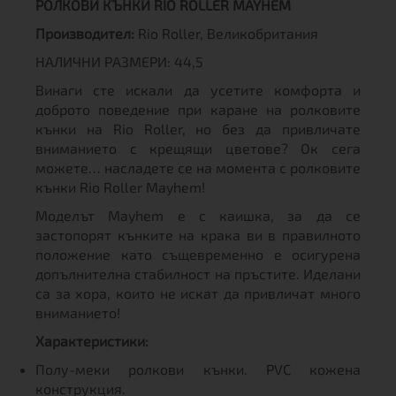
РОЛКОВИ КЪНКИ RIO ROLLER MAYHEM
Производител:
Rio Roller, Великобритания
НАЛИЧНИ РАЗМЕРИ: 44,5
Винаги сте искали да усетите комфорта и
доброто поведение при каране на ролковите
кънки на Rio Roller, но без да привличате
вниманието с крещящи цветове? Ок сега
можете… насладете се на момента с ролковите
кънки Rio Roller Mayhem!
Моделът Mayhem е с каишка, за да се
застопорят кънките на крака ви в правилното
положение като същевременно е осигурена
допълнителна стабилност на пръстите. Иделани
са за хора, които не искат да привличат много
вниманието!
Характеристики:
Полу-меки ролкови кънки. PVC кожена
конструкция.