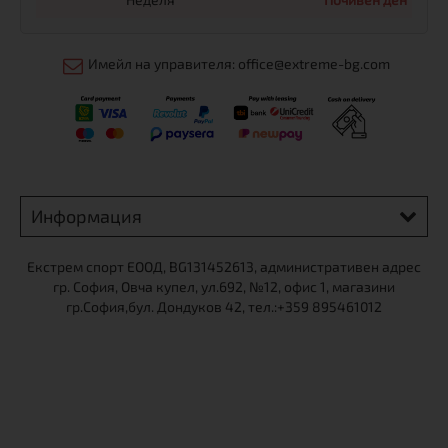
Имейл на управителя: office@extreme-bg.com
Информация
Екстрем спорт ЕООД, BG131452613, административен адрес
гр. София, Овча купел, ул.692, №12, офис 1, магазини
гр.София,бул. Дондуков 42, тел.:+359 895461012