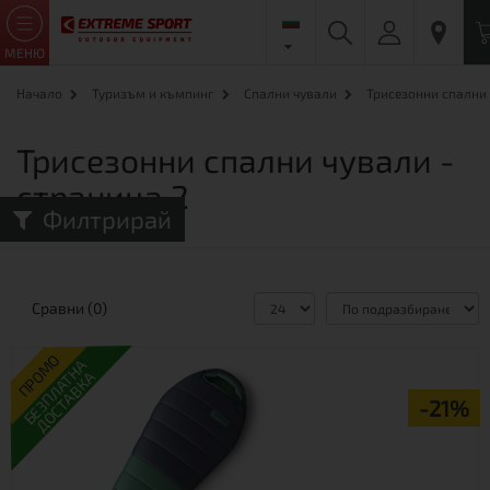
МЕНЮ
Начало
Туризъм и къмпинг
Спални чували
Трисезонни спални
Трисезонни спални чували -
страница 2
Филтрирай
Сравни (0)
ПРОМО
БЕЗПЛАТНА
ДОСТАВКА
-21%