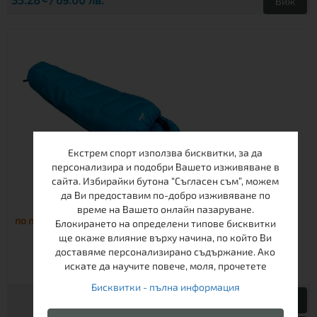
Виж
Екстрем спорт използва бисквитки, за да
персонализира и подобри Вашето изживяване в
сайта. Избирайки бутона “Съгласен съм”, можем
да Ви предоставим по-добро изживяване по
СПАЛЕН ЧУВАЛ VANGO ATLAS - JUNIOR
време на Вашето онлайн пазаруване.
по поръчка
Блокирането на определени типове бисквитки
ще окаже влияние върху начина, по който Ви
доставяме персонализирано съдържание. Ако
искате да научите повече, моля, прочетете
Бисквитки - пълна информация