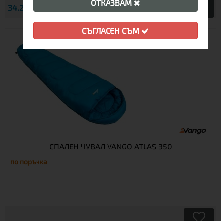
ОТКАЗВАМ
€
34.26
67.01 лв.
Виж
СЪГЛАСЕН СЪМ
СПАЛЕН ЧУВАЛ VANGO ATLAS 350
по поръчка