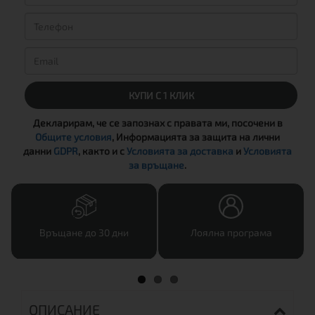
КУПИ С 1 КЛИК
Декларирам, че се запознах с правата ми, посочени в
Общите условия
, Информацията за защита на лични
данни
GDPR
, както и с
Условията за доставка
и
Условията
за връщане
.
Връщане до 30 дни
Лоялна програма
ОПИСАНИЕ