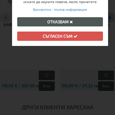
искате да научите повече, моля, прочетете
Бисквитки - пълна информация
ЕЛЕКТРИЧЕСКА
КАФЕ МАШИНА
ПРЕНОСИМА
ESPRESSO NANOPRESSO
ОТКАЗВАМ
КАФЕМАШИНА WACACO-
GREY + NS АДАПТОР ЗА
PIXAPRESSO
МЛЯНО КАФЕ И ЗА
КАПСУЛИ NESPRESSO
СЪГЛАСЕН СЪМ
179,00 € / 350.09 лв.
108,00 € / 211.23 лв.
Виж
Виж
ДРУГИ КЛИЕНТИ ХАРЕСАХА