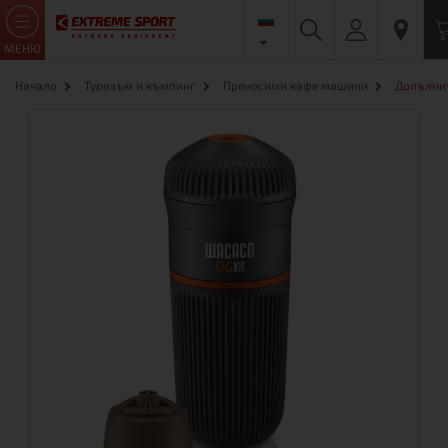
МЕНЮ
Начало
Туризъм и къмпинг
Преносими кафе машини
Допълнит