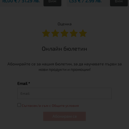
16,00 € / 31.29 лв.
1,53 € / 2.99 лв.
Виж
Виж
Оценка
Онлайн бюлетин
Абонирайте се за нашия бюлетин, за да научавате първи за
нови продукти и промоции!
Email *
Съгласен/а съм с Общите условия
Абонирам се