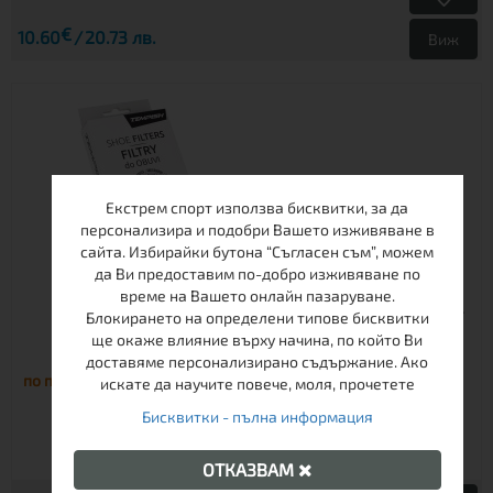
€
10.60
20.73 лв.
Виж
Екстрем спорт използва бисквитки, за да
персонализира и подобри Вашето изживяване в
сайта. Избирайки бутона “Съгласен съм”, можем
да Ви предоставим по-добро изживяване по
време на Вашето онлайн пазаруване.
Блокирането на определени типове бисквитки
ще окаже влияние върху начина, по който Ви
ФИЛТЪР ЗА ОБУВКИ И КЪНКИ FRESH
доставяме персонализирано съдържание. Ако
по поръчка
искате да научите повече, моля, прочетете
Бисквитки - пълна информация
ОТКАЗВАМ