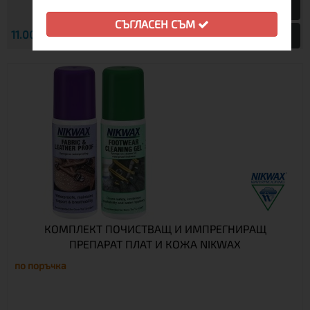
СЪГЛАСЕН СЪМ
€
11.00
21.51 лв.
Виж
КОМПЛЕКТ ПОЧИСТВАЩ И ИМПРЕГНИРАЩ
ПРЕПАРАТ ПЛАТ И КОЖА NIKWAX
по поръчка