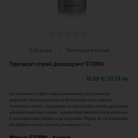
0 отзива
/
Напишете отзив
Препарат спрей дезодорант STORM
10.60
20.73 лв.
€
Хигиенично и ефективно намалява и отстранява
миризми. Хипоалергенен и безопасен към кожата.
Уникален спрей, съдържащ течно сребро, което доказано
убива всички бактерии, предотвратява репликацията им
и непозволява появата на миризми. Може да се използва
за обувки, каски, шапки, ръкавици и т.н
Марка:
STORM
- Англия