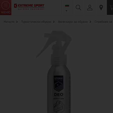
МЕНЮ
Начало
Туристически обувки
Аксесоари за обувки
Спрейове за