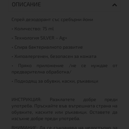
ОПИСАНИЕ
Спрей дезодорант със сребърни йони
• Количество: 75 ml
• Технология SILVER – Ag+
• Спира бактериалното развитие
• Хипоалергенен, безопасен за кожата
• Пряко приложение /не се нуждае от
предварителна обработка/
• Подходящ за обувки, каски, ръкавици
ИНСТРУКЦИЯ: Разклатете добре преди
употреба. Пръскайте във вътрешната страна на
обувките, каските или ръкавици. Оставете да
изсъхне добре преди употреба.
ВНИМАНИЕ: Да се съхранява на недостъпно за