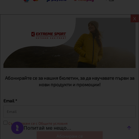
X
Информация
Екстрем спорт ЕООД, BG131452613, административен адрес
гр. София, Овча купел, ул.692, №12, офис 1, магазини
гр.София,бул. Дондуков 42, тел.:+359 895461012
Абонирайте се за нашия бюлетин, за да научавате първи за
нови продукти и промоции!
Email *
Съгласявам се с Общите условия
Абонирам се