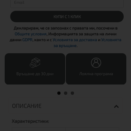
КУПИ С 1 КЛИК
Декларирам, че се запознах с правата ми, посочени в
Общите условия
, Информацията за защита на лични
данни
GDPR
, както и с
Условията за доставка
и
Условията
за връщане
.
Връщане до 30 дни
Лоялна програма
ОПИСАНИЕ
Характеристики: