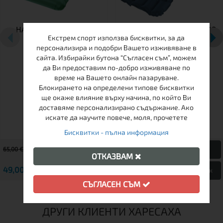
НАДУВАЕМО ШАЛТЕ
ОЛЕКОТЕНО НАДУВАЕМО
Екстрем спорт използва бисквитки, за да
FUMY 5 MINT
ШАЛТЕ HUSKY FLITE 5
персонализира и подобри Вашето изживяване в
DARK BLUE
сайта. Избирайки бутона “Съгласен съм”, можем
да Ви предоставим по-добро изживяване по
време на Вашето онлайн пазаруване.
Блокирането на определени типове бисквитки
ще окаже влияние върху начина, по който Ви
доставяме персонализирано съдържание. Ако
искате да научите повече, моля, прочетете
Бисквитки - пълна информация
65,00 € / 127.13 лв.
64,00 € / 125.17 лв.
ОТКАЗВАМ
49,00 € / 95.84 лв.
52,00 € / 101.70 лв.
Виж
Виж
СЪГЛАСЕН СЪМ
ДРУГИ КЛИЕНТИ ХАРЕСАХА