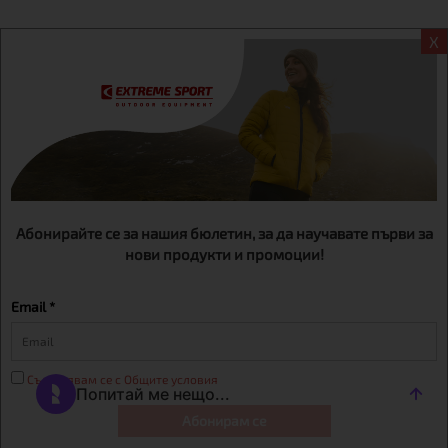
X
Информация
Екстрем спорт ЕООД, BG131452613, административен адрес
гр. София, Овча купел, ул.692, №12, офис 1, магазини
гр.София,бул. Дондуков 42, тел.:+359 895461012
Абонирайте се за нашия бюлетин, за да научавате първи за
нови продукти и промоции!
Email *
Съгласявам се с Общите условия
Абонирам се