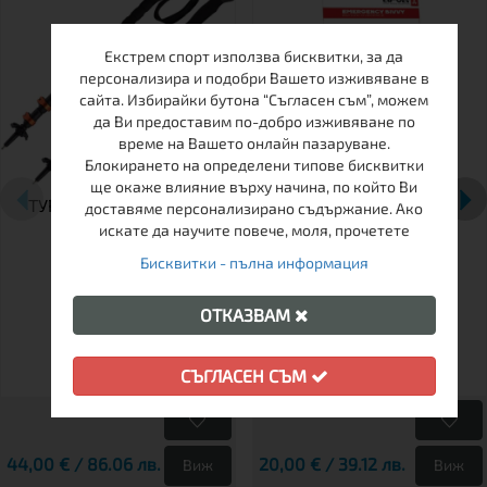
Екстрем спорт използва бисквитки, за да
персонализира и подобри Вашето изживяване в
сайта. Избирайки бутона “Съгласен съм”, можем
да Ви предоставим по-добро изживяване по
време на Вашето онлайн пазаруване.
Блокирането на определени типове бисквитки
ще окаже влияние върху начина, по който Ви
ТУРИСТИЧЕСКИ ЩЕКИ
БИВАК САК EMERGENCY
доставяме персонализирано съдържание. Ако
ARVA FUJI
BIVVY
искате да научите повече, моля, прочетете
Бисквитки - пълна информация
ОТКАЗВАМ
СЪГЛАСЕН СЪМ
44,00 € / 86.06 лв.
20,00 € / 39.12 лв.
Виж
Виж