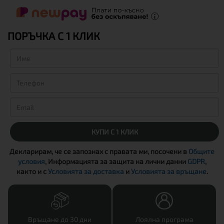
ПОРЪЧКА С 1 КЛИК
КУПИ С 1 КЛИК
Декларирам, че се запознах с правата ми, посочени в
Общите
условия
, Информацията за защита на лични данни
GDPR
,
както и с
Условията за доставка
и
Условията за връщане
.
Връщане до 30 дни
Лоялна програма