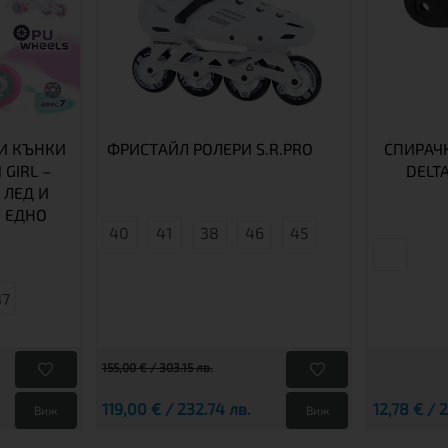
И КЪНКИ
ФРИСТАЙЛ РОЛЕРИ S.R.PRO
СПИРАЧК
 GIRL –
DELT
 ЛЕД И
 ЕДНО
40
41
38
46
45
37
155,00 € / 303.15 лв.
119,00 € / 232.74 лв.
12,78 € / 
Виж
Виж