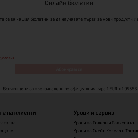
Онлайн бюлетин
е се за нашия бюлетин, за да научавате първи за нови продукти и
 условия
Абонирам се
не на клиенти
Уроци и сервиз
доставка
Уроци по Ролери и Ролкови къ
лащане
Уроци по Скейт, Колело и Трот