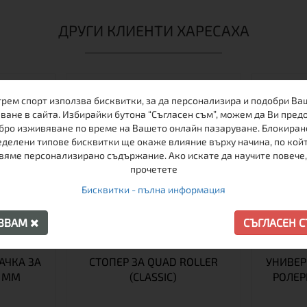
ДРУГИ КЛИЕНТИ ХАРЕСАХА
трем спорт използва бисквитки, за да персонализира и подобри Ва
ване в сайта. Избирайки бутона “Съгласен съм”, можем да Ви пред
бро изживяване по време на Вашето онлайн пазаруване. Блокиран
делени типове бисквитки ще окаже влияние върху начина, по кой
вяме персонализирано съдържание. Ако искате да научите повече,
прочетете
Бисквитки - пълна информация
АЗВАМ
СЪГЛАСЕН 
АЧКА ЗА
СТОПЕР ЗА QUAD ROLLER
УНИВЕР
0 MM
(CLASSIC)
РОЛЕР