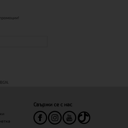
 промоции!
Свържи се с нас
нки
инетка