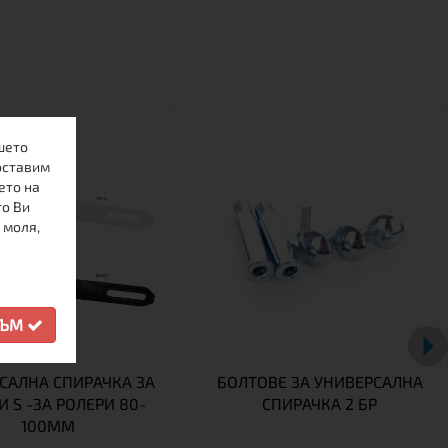
шето
оставим
ето на
то Ви
 моля,
СЪМ
САЛНА СПИРАЧКА ЗА
БОЛТОВЕ ЗА УНИВЕРСАЛНА
И S -ЗА РОЛЕРИ 80-
СПИРАЧКА 2 БР
100MM