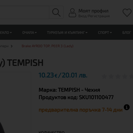
Моят профил
Вход/Регистрация
ЛЕКЛО
ОЧИЛА
ТУРИЗЪМ И КЪМПИНГ
СПОРТ
БЛОГ
опери
Brake AYROO TOP, PEER 3 (Lady)
y) TEMPISH
10.23
20.01 лв.
€
Марка:
TEMPISH
- Чехия
Продуктов код:
SKU101100477
предварителна поръчка 7-14 дни
КОЛИЧЕСТВО