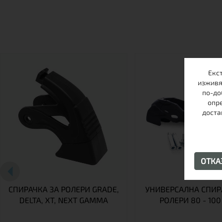
Екс
изживя
по-до
опре
доста
ОТК
СПИРАЧКА ЗА РОЛЕРИ GRADE,
УНИВЕРСАЛНА СПИР
DELTA, XT, NEXT GAMMA
РОЛЕРИ 80 - 10