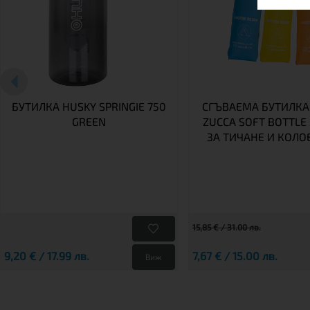
БУТИЛКА HUSKY SPRINGIE 750
СГЪВАЕМА БУТИЛКА
GREEN
ZUCCA SOFT BOTTLE
ЗА ТИЧАНЕ И КОЛО
15,85 € / 31.00 лв.
9,20 € / 17.99 лв.
7,67 € / 15.00 лв.
Виж