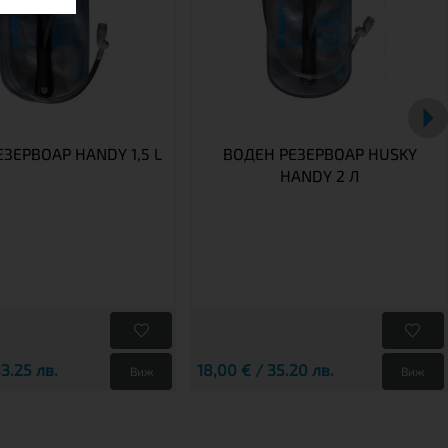
ЗЕРВОАР HANDY 1,5 L
ВОДЕН РЕЗЕРВОАР HUSKY
HANDY 2 Л
33.25 лв.
18,00 € / 35.20 лв.
Виж
Виж