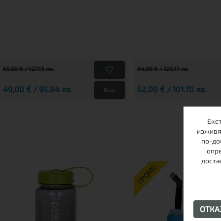
65,00 € / 127.13 лв.
64,00 € / 125.17 лв.
49,00 € / 95.84 лв.
52,00 € / 101.70 лв.
Виж
Екс
изживя
по-до
опре
доста
ПРОМО
ОТК