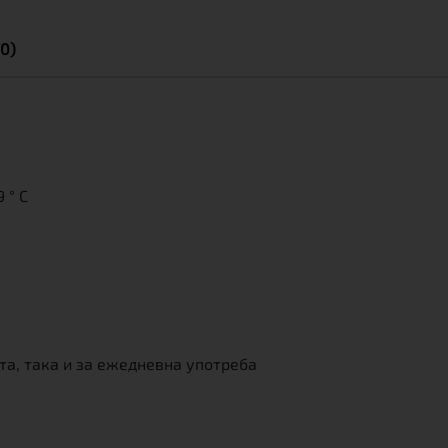
0)
 ° C
та, така и за ежедневна употреба