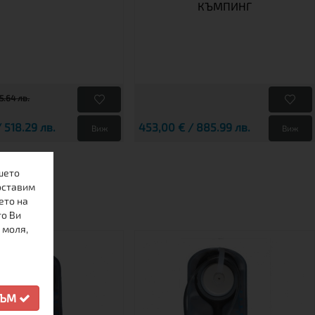
КЪМПИНГ
5.64 лв.
 518.29 лв.
453,00 € / 885.99 лв.
Виж
Виж
шето
оставим
ето на
то Ви
 моля,
СЪМ