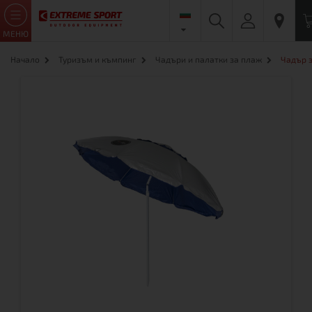
МЕНЮ
Начало
Туризъм и къмпинг
Чадъри и палатки за плаж
Чадър з