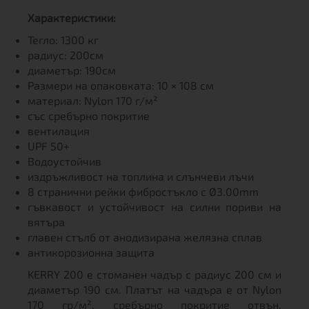
Характеристики:
Тегло: 1300 кг
радиус: 200см
диаметър: 190см
Размери на опаковката: 10 × 108 см
материал: Nylon 170 г/м²
със сребърно покритие
вентилация
UPF 50+
Водоустойчив
издръжливост на топлина и слънчеви лъчи
8 странични рейки фибростъкло с Ø3.00mm
гъвкавост и устойчивост на силни пориви на
вятъра
главен стълб от анодизирана желязна сплав
антикорозионна защита
KERRY 200 е стоманен чадър с радиус 200 см и
диаметър 190 см. Платът на чадъра е от Nylon
170 гр/м², сребърно покритие отвън.