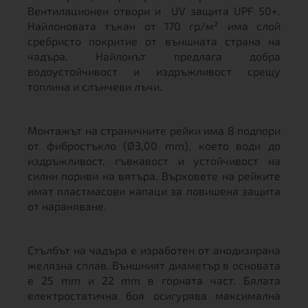
Вентилационен отвори и UV защита UPF 50+.
Найлоновата тъкан от 170 гр/м² има слой
сребристо покритие от външната страна на
чадъра. Найлонът предлага добра
водоустойчивост и издръжливост срещу
топлина и слънчеви лъчи.
Монтажът на страничните рейки има 8 подпори
от фибростъкло (Ø3,00 mm), което води до
издръжливост, гъвкавост и устойчивост на
силни пориви на вятъра. Върховете на рейките
имат пластмасови капаци за повишена защита
от нараняване.
Стълбът на чадъра е изработен от анодизирана
желязна сплав. Външният диаметър в основата
е 25 mm и 22 mm в горната част. Бялата
електростатична боя осигурява максимална