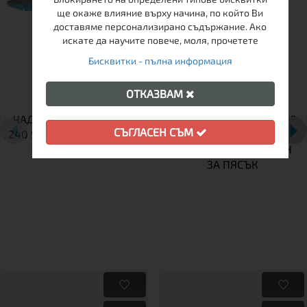
ще окаже влияние върху начина, по който Ви
доставяме персонализирано съдържание. Ако
искате да научите повече, моля, прочетете
Бисквитки - пълна информация
ОТКАЗВАМ
ЧАДЪР ЗА ПЛАЖ RETRO
СГЪВАЕМ ПЛАЖЕН СТОЛ
СЪГЛАСЕН СЪМ
240 SKY BLUE CAMPO UPF
CAMPO BEACH 1 –
50+
УЛТРАЛЕК И СТАБИЛЕН
ЗА ПЯСЪК