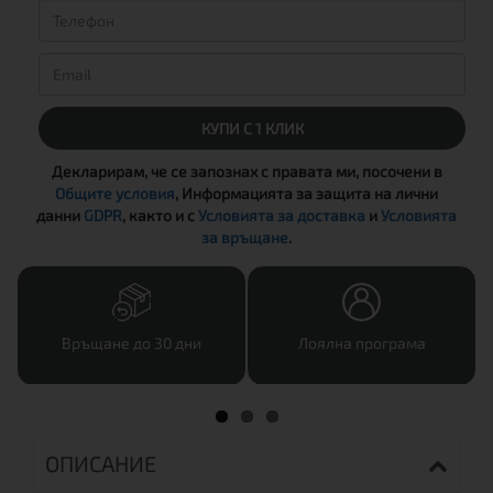
КУПИ С 1 КЛИК
Декларирам, че се запознах с правата ми, посочени в
Общите условия
, Информацията за защита на лични
данни
GDPR
, както и с
Условията за доставка
и
Условията
за връщане
.
Връщане до 30 дни
Лоялна програма
ОПИСАНИЕ