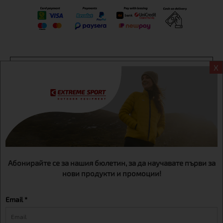
Информация
X
Екстрем спорт ЕООД, BG131452613, административен адрес
гр. София, Овча купел, ул.692, №12, офис 1, магазини
гр.София,бул. Дондуков 42, тел.:+359 895461012
Абонирайте се за нашия бюлетин, за да научавате първи за
нови продукти и промоции!
Email *