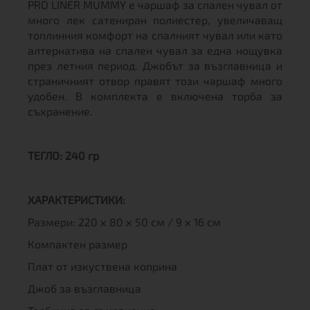
PRO LINER MUMMY е чаршаф за спален чувал от
много лек сатениран полиестер, увеличаващ
топлинния комфорт на спалният чувал или като
алтернатива на спален чувал за една нощувка
през летния период. Джобът за възглавница и
страничният отвор правят този чаршаф много
удобен. В комплекта е включена торба за
съхранение.
ТЕГЛО: 240 гр
ХАРАКТЕРИСТИКИ:
Размери: 220 х 80 х 50 см / 9 х 16 см
Компактен размер
Плат от изкуствена коприна
Джоб за възглавница