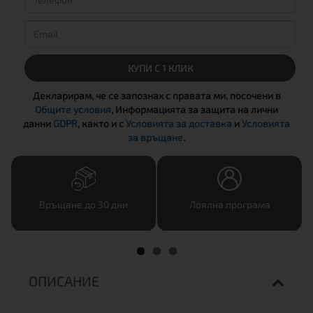
КУПИ С 1 КЛИК
Декларирам, че се запознах с правата ми, посочени в
Общите условия
, Информацията за защита на лични
данни
GDPR
, както и с
Условията за доставка
и
Условията
за връщане
.
Връщане до 30 дни
Лоялна програма
ОПИСАНИЕ