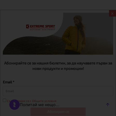
X
Информация
Екстрем спорт ЕООД, BG131452613, административен адрес
гр. София, Овча купел, ул.692, №12, офис 1, магазини
гр.София,бул. Дондуков 42, тел.:+359 895461012
Абонирайте се за нашия бюлетин, за да научавате първи за
нови продукти и промоции!
Email *
Съгласявам се с Общите условия
Абонирам се