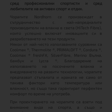
сред професионални спортисти и сред
любителите на активен спорт и отдих.
Чорапите Nordhorn се произвеждат в
сътрудничество с най-напредналите
производители на влакна в света (HiTech Fibre),
които успешно включат иновациите си в
разработването на тези продукти.
Някои от най-често използваните суровини са
Coolmax ®, Thermolite ®, PRIMALOFT ®, Cordura ®,
Coolmax ® freshFX, SilverFibre, Merino Вълна,
бамбук и Lycra ®. Благодарение на
използването на посочените влакна и
внедряването на развити технологии, чорапите
предпазват стъпалата и краката не само от
такива фактори като температура или
влажност, но също така гарантират перфектен
комфорт по време на употреба.
При проектирането на чорапите са взети под
внимание вида на спорта, а също и