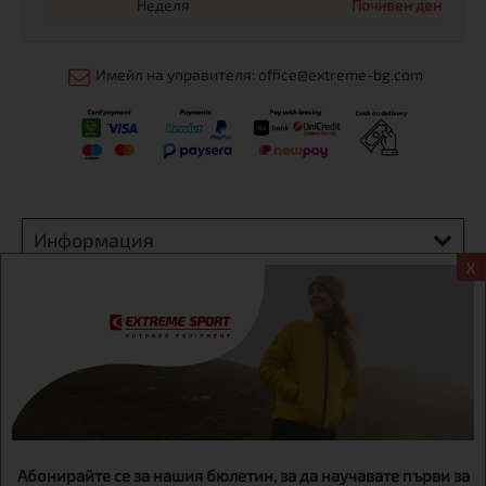
Неделя
Почивен ден
Имейл на управителя: office@extreme-bg.com
Информация
X
Екстрем спорт ЕООД, BG131452613, административен адрес
гр. София, Овча купел, ул.692, №12, офис 1, магазини
гр.София,бул. Дондуков 42, тел.:+359 895461012
Абонирайте се за нашия бюлетин, за да научавате първи за