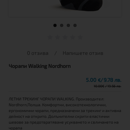
0 отзива
/
Напишете отзив
Чорапи Walking Nordhorn
5.00
9.78 лв.
€
10.00
€
19.56 лв.
ЛЕТНИ ТРЕКИНГ ЧОРАПИ WALKING. Производител:
Nordhorn,Полша. Комфортни, високотехнологични,
ергономични чорапи, предназначени за трекинг и активна
дейност на открито. Долънителни скрити еластични
шевове за предотвратяване усукването и свличането на
чорапа