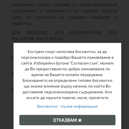
еластични скрити шевове за предотвратяване
усукването и свличането на чорапа. Плосък
шеф на пръстите за идеален комфорт и
удобство.
52% POLIAMID, 20% POLIPROPYLEN, 20%
POLIESTER, 8% ELASTAN
Екстрем спорт използва бисквитки, за да
ДОСТАВКА
персонализира и подобри Вашето изживяване в
сайта. Избирайки бутона “Съгласен съм”, можем
да Ви предоставим по-добро изживяване по
ВРЪЩАНЕ
време на Вашето онлайн пазаруване.
Блокирането на определени типове бисквитки
ще окаже влияние върху начина, по който Ви
ОТЗИВИ (0)
доставяме персонализирано съдържание. Ако
искате да научите повече, моля, прочетете
Бисквитки - пълна информация
ОТКАЗВАМ