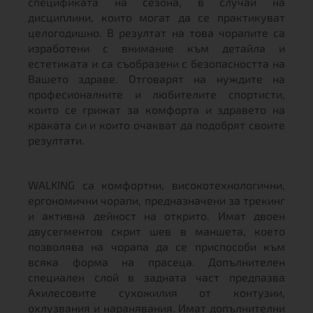
спецификата на сезона, в случай на
дисциплини, които могат да се практикуват
целогодишно. В резултат на това чорапите са
изработени с внимание към детайла и
естетиката и са съобразени с безопасността на
Вашето здраве. Отговарят на нуждите на
професионалните и любителите спортисти,
които се грижат за комфорта и здравето на
краката си и които очакват да подобрят своите
резултати.
WALKING са комфортни, високотехнологични,
ергономични чорапи, предназначени за трекинг
и активна дейност на открито. Имат двоен
двусегментов скрит шев в маншета, което
позволява на чорапа да се приспособи към
всяка форма на прасеца. Допълнителен
специален слой в задната част предпазва
Ахилесовите сухожилия от контузии,
охлузвания и наранявания. Имат допълнителни