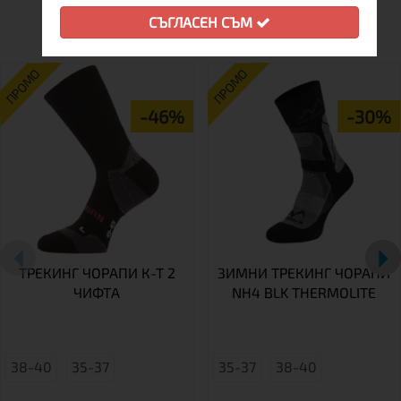
ОЩЕ ОТ ТАЗИ МАРКА
СЪГЛАСЕН СЪМ
ПРОМО
ПРОМО
-46%
-30%
ТРЕКИНГ ЧОРАПИ К-Т 2
ЗИМНИ ТРЕКИНГ ЧОРАПИ
ЧИФТА
NH4 BLK THERMOLITE
38-40
35-37
35-37
38-40