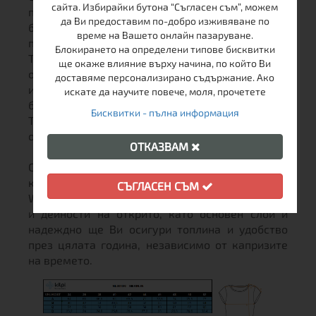
сайта. Избирайки бутона “Съгласен съм”, можем
през тъканта на повърхността, където тя може
да Ви предоставим по-добро изживяване по
бързо да се изпари и така дрехата остава суха
време на Вашето онлайн пазаруване.
през цялото време.
Блокирането на определени типове бисквитки
Това Ви създава отлична терморегулация и
ще окаже влияние върху начина, по който Ви
оставате сухи, дори при висока активност с
доставяме персонализирано съдържание. Ако
интензивни движения, а дрехите изсъхват по-
искате да научите повече, моля, прочетете
бързо.
Бисквитки - пълна информация
Тази материя е дишаща и не поема влага, а я
отвежда навън.
ОТКАЗВАМ
С отличните си функционални свойства и
качества, дамската мерино тениска Kilpi Merin-
СЪГЛАСЕН СЪМ
W TRQ е перфектна за всички спортни дейности
и дейности на открито, като основен слой и
надеждно ще Ви осигури топлина и удобство
през цялата година, независимо от капризите
на времето.