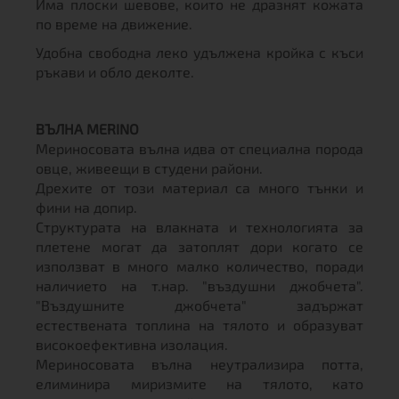
Има плоски шевове, които не дразнят кожата
по време на движение.
Удобна свободна леко удължена кройка с къси
ръкави и обло деколте.
ВЪЛНА MERINO
Мериносовата вълна идва от специална порода
овце, живеещи в студени райони.
Дрехите от този материал са много тънки и
фини на допир.
Структурата на влакната и технологията за
плетене могат да затоплят дори когато се
използват в много малко количество, поради
наличието на т.нар. "въздушни джобчета".
"Въздушните джобчета" задържат
естествената топлина на тялото и образуват
високоефективна изолация.
Мериносовата вълна неутрализира потта,
елиминира миризмите на тялото, като