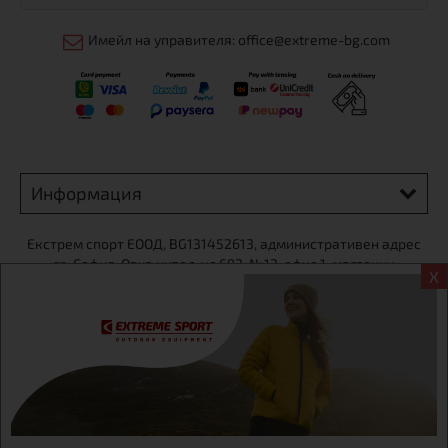
Имейл на управителя: office@extreme-bg.com
Информация
Екстрем спорт ЕООД, BG131452613, административен адрес
гр. София, Овча купел, ул.692, №12, офис 1, магазини
X
гр.София,бул. Дондуков 42, тел.:+359 895461012