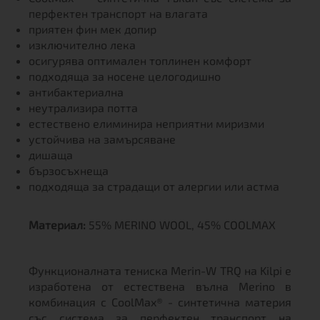
перфектен транспорт на влагата
приятен фин мек допир
изключително лека
осигурява оптимален топлинен комфорт
подходяща за носене целогодишно
антибактериална
неутрализира потта
естествено елиминира неприятни миризми
устойчива на замърсяване
дишаща
бързосъхнеща
подходяща за страдащи от алергии или астма
Материал:
55% MERINO WOOL, 45% COOLMAX
Функционалната тениска Merin-W TRQ на Kilpi е
изработена от естествена вълна Merino в
комбинация с CoolMax® - синтетична материя
със система за перфектен транспорт на