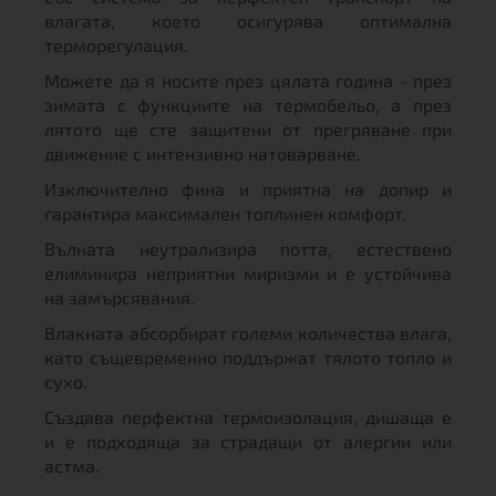
влагата, което осигурява оптимална
терморегулация.
Можете да я носите през цялата година - през
зимата с функциите на термобельо, а през
лятото ще сте защитени от прегряване при
движение с интензивно натоварване.
Изключително фина и приятна на допир и
гарантира максимален топлинен комфорт.
Вълната неутрализира потта, естествено
елиминира неприятни миризми и е устойчива
на замърсявания.
Влакната абсорбират големи количества влага,
като същевременно поддържат тялото топло и
сухо.
Създава перфектна термоизолация, дишаща е
и е подходяща за страдащи от алергии или
астма.