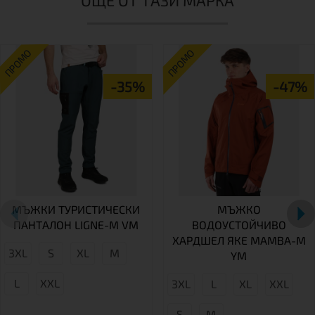
ОЩЕ ОТ ТАЗИ МАРКА
ПРОМО
ПРОМО
-35%
-47%
МЪЖКИ ТУРИСТИЧЕСКИ
МЪЖКО
ПАНТАЛОН LIGNE-M VM
ВОДОУСТОЙЧИВО
ХАРДШЕЛ ЯКЕ MAMBA-M
3XL
S
XL
M
YM
L
XXL
3XL
L
XL
XXL
S
М