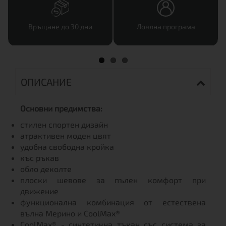
Връщане до 30 дни
Лоялна програма
ОПИСАНИЕ
Основни предимства:
стилен спортен дизайн
атрактивен моден цвят
удобна свободна кройка
къс ръкав
обло деколте
плоски шевове за пълен комфорт при
движение
функционална комбинация от естествена
вълна Мерино и CoolMax®
CoolMax® - синтетична тъкан със система за