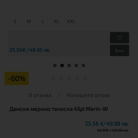
S
М
L
XL
XXL
25.00€
48.90 лв.
Виж
-60%
0 отзива
/
Напишете отзив
Дамска мерино тениска Kilpi Merin-W
25.56
49.99 лв.
€
63.91
€
125.00 лв.