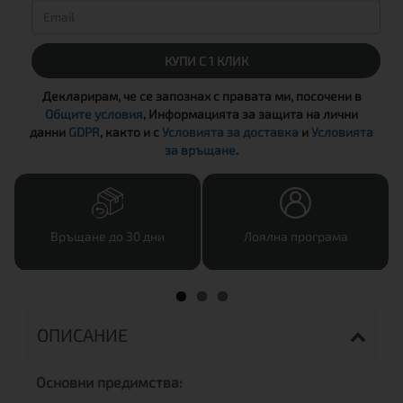
КУПИ С 1 КЛИК
Декларирам, че се запознах с правата ми, посочени в
Общите условия
, Информацията за защита на лични
данни
GDPR
, както и с
Условията за доставка
и
Условията
за връщане
.
Връщане до 30 дни
Лоялна програма
ОПИСАНИЕ
Основни предимства: