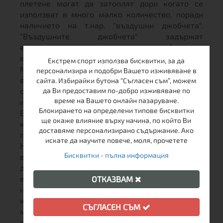
плетене могат да затоплят дори когато се
използват в много малко количество, поради
наличието на т.нар. "въздушни джобчета".
"Въздушните джобчета" задържат
естествената топлина на тялото и образуват
високоефективна изолация.
Екстрем спорт използва бисквитки, за да
Мериносовата вълна неутрализира потта,
персонализира и подобри Вашето изживяване в
елиминира миризмите на тялото, като
сайта. Избирайки бутона “Съгласен съм”, можем
същевременно е устойчива на замърсявания и
да Ви предоставим по-добро изживяване по
време на Вашето онлайн пазаруване.
има самопочистващи се свойства.
Блокирането на определени типове бисквитки
Влакната могат да абсорбират голямо
ще окаже влияние върху начина, по който Ви
количество влага, с което поддържат
доставяме персонализирано съдържание. Ако
повърхността суха и затопляща.
искате да научите повече, моля, прочетете
Неоспорими предимства на вълната Merino са
Бисквитки - пълна информация
висока степен на топлоизолация, перфектна
дишаемост, способност за премахване на
влагата от кожата и UV защита. Благодарение
ОТКАЗВАМ
на своите естествени и разградими
компоненти, дрехите от мериносова вълна са
СЪГЛАСЕН СЪМ
материал, подходящ дори за тези, които
страдат от алергии и астма.