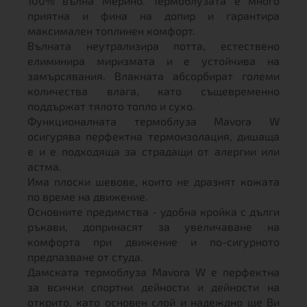
100% вълна Мерино. Термоблузата е много
приятна и фина на допир и гарантира
максимален топлинен комфорт.
Вълната неутрализира потта, естествено
елиминира миризмата и е устойчива на
замърсявания. Влакната абсорбират големи
количества влага, като същевременно
поддържат тялото топло и сухо.
Функционалната термоблуза Mavora W
осигурява перфектна термоизолация, дишаща
е и е подходяща за страдащи от алергии или
астма.
Има плоски шевове, които не дразнят кожата
по време на движение.
Основните предимства - удобна кройка с дълги
ръкави, допринасят за увеличаване на
комфорта при движение и по-сигурното
предпазване от студа.
Дамската термоблуза Mavora W е перфектна
за всички спортни дейности и дейности на
открито, като основен слой и надеждно ще Ви