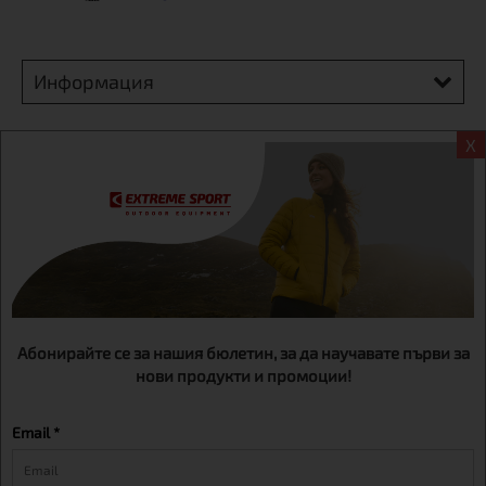
Информация
Екстрем спорт ЕООД, BG131452613, административен адрес
X
гр. София, Овча купел, ул.692, №12, офис 1, магазини
гр.София,бул. Дондуков 42, тел.:+359 895461012
Абонирайте се за нашия бюлетин, за да научавате първи за
нови продукти и промоции!
Email *