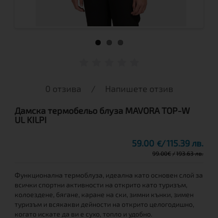
0 отзива
/
Напишете отзив
Дамска термобельо блуза MAVORA TOP-W
UL KILPI
59.00
115.39 лв.
€
99.00
€
193.63 лв.
Функционална термоблуза, идеална като основен слой за
всички спортни активности на открито като туризъм,
колоездене, бягане, каране на ски, зимни кънки, зимен
туризъм и всякакви дейности на открито целогодишно,
когато искате да ви е сухо, топло и удобно.