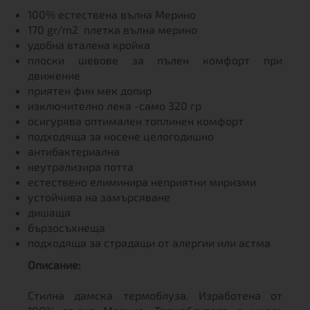
100% естествена вълна Мерино
170 gr/m2 плетка вълна мерино
удобна вталена кройка
плоски шевове за пълен комфорт при
движение
приятен фин мек допир
изключително лека -само 320 гр
осигурява оптимален топлинен комфорт
подходяща за носене целогодишно
антибактериална
неутрализира потта
естествено елиминира неприятни миризми
устойчива на замърсяване
дишаща
бързосъхнеща
подходяща за страдащи от алергии или астма
Описание:
Стилна дамска термоблуза. Изработена от