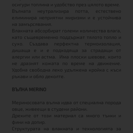
осигури топлина и удобство през цялото време.
Вълната неутрализира потта, естествено
елиминира неприятни миризми и е устойчива
на замърсявания.
Влакната абсорбират големи количества влага,
като същевременно поддържат тялото топло и
сухо. Създава перфектна термоизолация,
дишаща е и е подходяща за страдащи от
алергии или астма. Има плоски шевове, които
не дразнят кожата по време на движение.
Удобна свободна леко удължена кройка с къси
ръкави и обло деколте.
ВЪЛНА MERINO
Мериносовата вълна идва от специална порода
овце, живеещи в студени райони.
Дрехите от този материал са много тънки и
фини на допир.
Структурата на влакната и технологията за