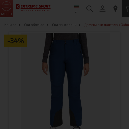
МЕНЮ
Начало
Ски облекло
Ски панталони
Дамски ски панталон Gab
-34%