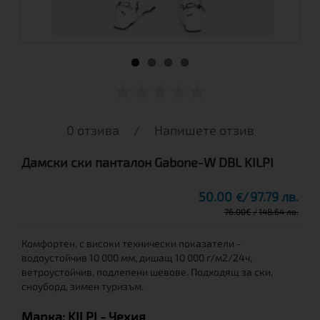
0 отзива
/
Напишете отзив
Дамски ски панталон Gabone-W DBL KILPI
50.00
97.79 лв.
€
76.00
€
148.64 лв.
Комфортен, с високи технически показатели -
водоустойчив 10 000 мм, дишащ 10 000 г/м2/24ч,
ветроустойчив, подлепени шевове. Подходящ за ски,
сноуборд, зимен туризъм.
Марка:
KILPI
- Чехия