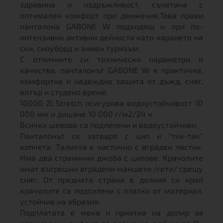
здравина и издръжливост, съчетана с
оптимален комфорт при движение.Това прави
панталона GABONE W подходящ и при по-
интензивни активни дейности като карането на
ски, сноуборд и зимен туризъм.
С отличните си технически параметри и
качества, панталонът GABONE W е практична,
комфортна и надеждна защита от дъжд, сняг,
вятър и студено време.
10000 2l Stretch осигурява водоустойчивост 10
000 мм и дишане 10 000 г/м2/24 ч.
Всички шевове са подлепени и водоустойчиви.
Панталонът се затваря с цип и "тик-так"
копчета. Талията е частично с вграден ластик.
Има два странични джоба с ципове. Крачолите
имат вътрешни вградени маншети /гети/ срещу
сняг. От предната страна в долния си край
крачолите са подсилени с платки от материал,
устойчив на абразия.
Подплатата е мека и приятна на допир за