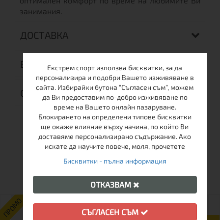
оптимален комфорт по време на любимите Ви
занимания.
ДОСТАВКА
ВРЪЩАНЕ
Екстрем спорт използва бисквитки, за да
персонализира и подобри Вашето изживяване в
сайта. Избирайки бутона “Съгласен съм”, можем
ОТЗИВИ (0)
да Ви предоставим по-добро изживяване по
време на Вашето онлайн пазаруване.
Блокирането на определени типове бисквитки
ще окаже влияние върху начина, по който Ви
доставяме персонализирано съдържание. Ако
искате да научите повече, моля, прочетете
Бисквитки - пълна информация
ОЩЕ ОТ ТАЗИ МАРКА
ОТКАЗВАМ
ПРОМО
ПРОМО
СЪГЛАСЕН СЪМ