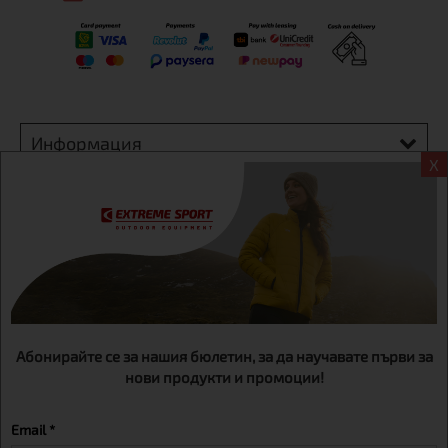
Информация
X
Екстрем спорт ЕООД, BG131452613, административен адрес
гр. София, Овча купел, ул.692, №12, офис 1, магазини
гр.София,бул. Дондуков 42, тел.:+359 895461012
Абонирайте се за нашия бюлетин, за да научавате първи за
нови продукти и промоции!
Email *