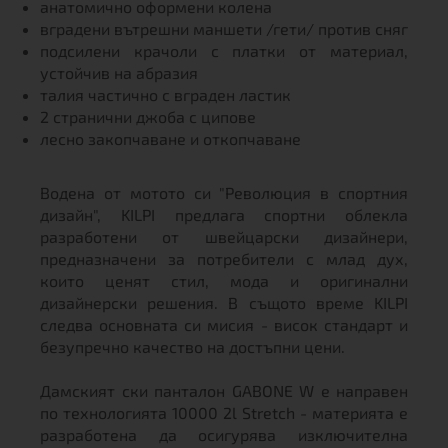
анатомично оформени колена
вградени вътрешни маншети /гети/ против сняг
подсилени крачоли с платки от материал,
устойчив на абразия
талия частично с вграден ластик
2 странични джоба с ципове
лесно закопчаване и откопчаване
Водена от мотото си "Революция в спортния
дизайн", KILPI предлага спортни облекла
разработени от швейцарски дизайнери,
предназначени за потребители с млад дух,
които ценят стил, мода и оригинални
дизайнерски решения. В същото време KILPI
следва основната си мисия - висок стандарт и
безупречно качество на достъпни цени.
Дамският ски панталон GABONE W е направен
по технологията 10000 2l Stretch - материята е
разработена да осигурява изключителна