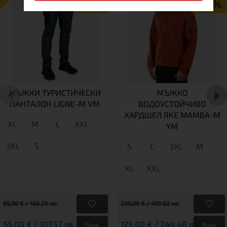
-35%
-47%
МЪЖКИ ТУРИСТИЧЕСКИ
МЪЖКО
ПАНТАЛОН LIGNE-M VM
ВОДОУСТОЙЧИВО
ХАРДШЕЛ ЯКЕ MAMBA-M
XL
M
L
XXL
YM
3XL
S
S
L
3XL
М
XL
XXL
85,00 € / 166.25 лв.
235,00 € / 459.62 лв.
55,00 € / 107.57 лв.
125,00 € / 244.48 лв.
Виж
Виж