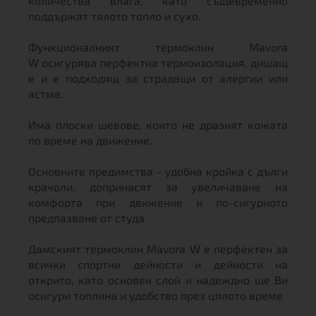
количества влага, като същевременно
поддържат тялото топло и сухо.
Функционалният термоклин Mavora
W осигурява перфектна термоизолация, дишащ
е и е подходящ за страдащи от алергии или
астма.
Има плоски шевове, които не дразнят кожата
по време на движение.
Основните предимства - удобна кройка с дълги
крачоли, допринасят за увеличаване на
комфорта при движение и по-сигурното
предпазване от студа.
Дамският термоклин Mavora W е перфектен за
всички спортни дейности и дейности на
открито, като основен слой и надеждно ще Ви
осигури топлина и удобство през цялото време.