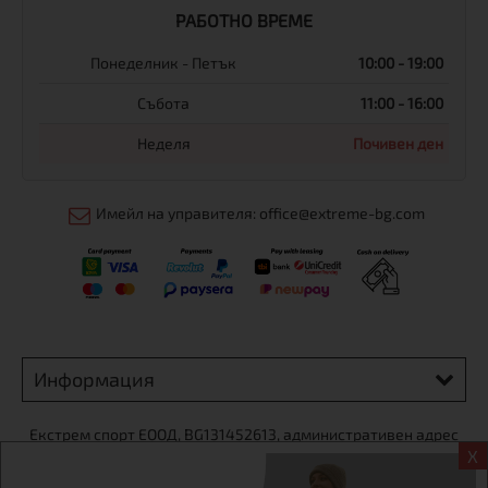
РАБОТНО ВРЕМЕ
Понеделник - Петък
10:00 - 19:00
Събота
11:00 - 16:00
Неделя
Почивен ден
Имейл на управителя: office@extreme-bg.com
Информация
Екстрем спорт ЕООД, BG131452613, административен адрес
X
гр. София, Овча купел, ул.692, №12, офис 1, магазини
гр.София,бул. Дондуков 42, тел.:+359 895461012