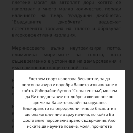
плетене могат да затоплят дори когато се
използват в много малко количество, поради
наличието на т.нар. "въздушни джобчета".
"Въздушните джобчета" задържат
естествената топлина на тялото и образуват
високоефективна изолация.
Мериносовата вълна неутрализира потта,
елиминира миризмите на тялото, като
същевременно е устойчива на замърсявания и
има самопочистващи се свойства.
Екстрем спорт използва бисквитки, за да
Влакната могат да абсорбират голямо
персонализира и подобри Вашето изживяване в
количество влага, с което поддържат
сайта. Избирайки бутона “Съгласен съм”, можем
повърхността суха и затопляща.
да Ви предоставим по-добро изживяване по
време на Вашето онлайн пазаруване.
Неоспорими предимства на вълната Merino са
Блокирането на определени типове бисквитки
висока степен на топлоизолация, перфектна
ще окаже влияние върху начина, по който Ви
дишаемост, способност за премахване на
доставяме персонализирано съдържание. Ако
влагата от кожата и UV защита. Благодарение
искате да научите повече, моля, прочетете
на своите естествени и разградими