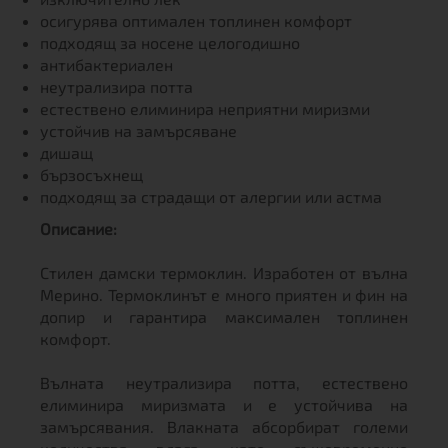
осигурява оптимален топлинен комфорт
подходящ за носене целогодишно
антибактериален
неутрализира потта
естествено елиминира неприятни миризми
устойчив на замърсяване
дишащ
бързосъхнещ
подходящ за страдащи от алергии или астма
Описание:
Стилен дамски термоклин. Изработен от вълна
Мерино. Термоклинът е много приятен и фин на
допир и гарантира максимален топлинен
комфорт.
Вълната неутрализира потта, естествено
елиминира миризмата и е устойчива на
замърсявания. Влакната абсорбират големи