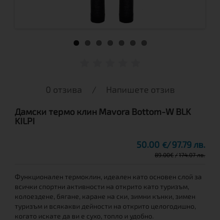
0 отзива
/
Напишете отзив
Дамски термо клин Mavora Bottom-W BLK
KILPI
50.00
97.79 лв.
€
89.00
€
174.07 лв.
Функционален термоклин, идеален като основен слой за
всички спортни активности на открито като туризъм,
колоездене, бягане, каране на ски, зимни кънки, зимен
туризъм и всякакви дейности на открито целогодишно,
когато искате да ви е сухо, топло и удобно.