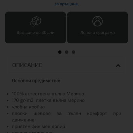
за връщане
.
Връщане до 30 дни
Лоялна програма
ОПИСАНИЕ
Основни предимства:
100% естествена вълна Мерино
170 gr/m2 плетка вълна мерино
удобна кройка
плоски шевове за пълен комфорт при
движение
приятен фин мек допир
изключително лек