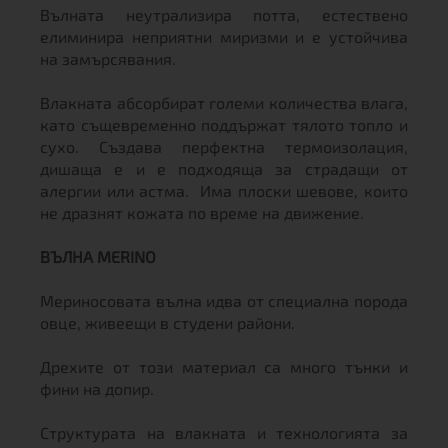
Вълната неутрализира потта, естествено
елиминира неприятни миризми и е устойчива
на замърсявания.
Влакната абсорбират големи количества влага,
като същевременно поддържат тялото топло и
сухо. Създава перфектна термоизолация,
дишаща е и е подходяща за страдащи от
алергии или астма. Има плоски шевове, които
не дразнят кожата по време на движение.
ВЪЛНА MERINO
Мериносовата вълна идва от специална порода
овце, живеещи в студени райони.
Дрехите от този материал са много тънки и
фини на допир.
Структурата на влакната и технологията за