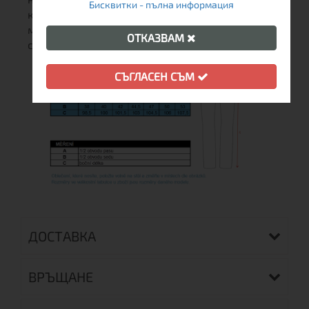
Бисквитки - пълна информация
компоненти, дрехите от мериносова вълна са
материал, подходящ дори за тези, които
ОТКАЗВАМ
страдат от алергии и астма.
СЪГЛАСЕН СЪМ
ДОСТАВКА
ВРЪЩАНЕ