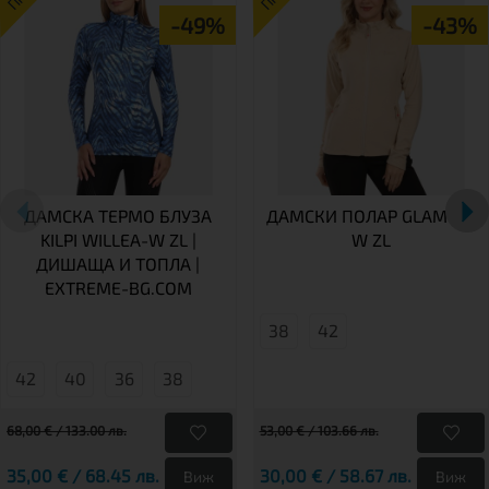
-49%
-43%
ДАМСКА ТЕРМО БЛУЗА
ДАМСКИ ПОЛАР GLAMER-
KILPI WILLEA-W ZL |
W ZL
ДИШАЩА И ТОПЛА |
EXTREME-BG.COM
38
42
42
40
36
38
68,00 € / 133.00 лв.
53,00 € / 103.66 лв.
35,00 € / 68.45 лв.
30,00 € / 58.67 лв.
Виж
Виж