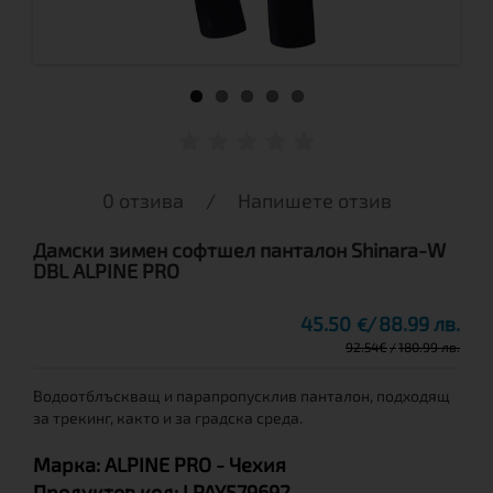
0 отзива
/
Напишете отзив
Дамски зимен софтшел панталон Shinara-W
DBL ALPINE PRO
45.50
88.99 лв.
€
92.54
€
180.99 лв.
Водоотблъскващ и парапропусклив панталон, подходящ
за трекинг, както и за градска среда.
Марка:
ALPINE PRO
- Чехия
Продуктов код:
LPAY579692