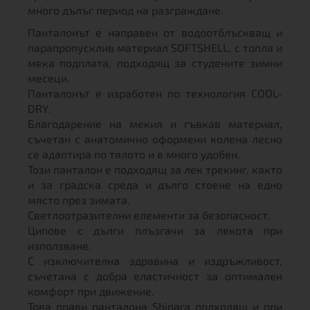
много дълъг период на разграждане.
Панталонът е направен от водоотблъскващ и
парапропусклив материал SOFTSHELL, с топла и
мека подплата, подходящ за студените зимни
месеци.
Панталонът е изработен по технология COOL-
DRY.
Благодарение на мекия и гъвкав материал,
съчетан с анатомично оформени колена лесно
се адаптира по тялото и е много удобен.
Този панталон е подходящ за лек трекинг, както
и за градска среда и дълго стоене на едно
място през зимата.
Светлоотразителни елементи за безопасност.
Ципове с дълги плъзгачи за лекота при
използване.
С изключителна здравина и издръжливост,
съчетана с добра еластичност за оптимален
комфорт при движение.
Това прави панталона Shinara подходящ и при