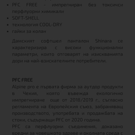
PFC FREE - импрегниран без токсичси
перфлуорни химикали
SOFT-SHELL
технология COOL-DRY
гайки за колан
Дамският софтшел панталон Shinara се
характеризира с високи функционални
параметри, които отговарят на изискванията
дори на най-взискателните потребители.
PFC FREE
Alpine pro е първата фирма за аутдор продукти
в Чехия, която въвежда екологично
импрегниране още от 2018/2019 г., съгласно
регламента на Европейския съюз, забраняващ
производството, употребата и продажбата на
стоки, съдържащи PFC от 2020 година.
PFC са перфлуорни съединения, доказано
вредни за човешкото здраве и околната среда с