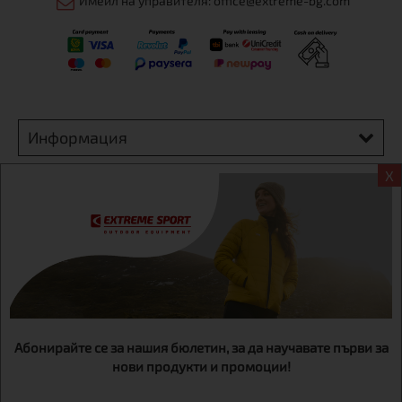
Имейл на управителя: office@extreme-bg.com
Информация
X
Екстрем спорт ЕООД, BG131452613, административен адрес
гр. София, Овча купел, ул.692, №12, офис 1, магазини
гр.София,бул. Дондуков 42, тел.:+359 895461012
Абонирайте се за нашия бюлетин, за да научавате първи за
нови продукти и промоции!