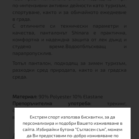
по-интензивни активни дейности като туризъм,
спортуване, както и за обичайното ежедневие
в града.
С отличните си технически параметри и
качества, панталонът Shinara е практична,
комфортна и надеждна защита от лек дъжд и
студено време.Водоотблъскващ и
парапропусклив.
Топъл панталон, подходящ за зимен туризъм,
разходки сред природата, както и за градска
среда.
Материал:
90% Polyester 10% Elastane
Препоръчителна употреба:
трекинг,
спортуване, разходки, за ежедневна употреба
в градска среда.
Екстрем спорт използва бисквитки, за да
персонализира и подобри Вашето изживяване в
сайта. Избирайки бутона “Съгласен съм”, можем
ДОСТАВКА
да Ви предоставим по-добро изживяване по