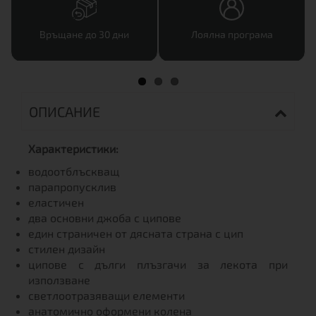
Връщане до 30 дни
Лоялна програма
ОПИСАНИЕ
Характеристики:
водоотблъскващ
парапропусклив
еластичен
два основни джоба с ципове
един страничен от дясната страна с цип
стилен дизайн
ципове с дълги плъзгачи за лекота при
използване
светлоотразяващи елементи
анатомично оформени колена