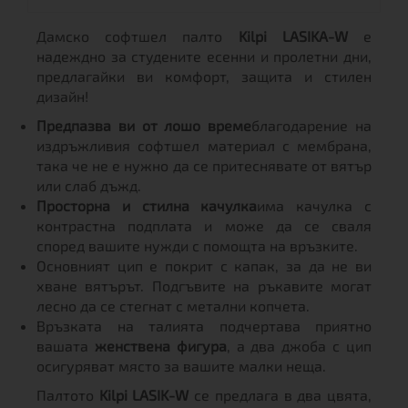
Дамско софтшел палто
Kilpi LASIKA-W
е
надеждно за студените есенни и пролетни дни,
предлагайки ви комфорт, защита и стилен
дизайн!
Предпазва ви от лошо време
благодарение на
издръжливия софтшел материал с мембрана,
така че не е нужно да се притеснявате от вятър
или слаб дъжд.
Просторна и стилна качулка
има качулка с
контрастна подплата и може да се сваля
според вашите нужди с помощта на връзките.
Основният цип е покрит с капак, за да не ви
хване вятърът. Подгъвите на ръкавите могат
лесно да се стегнат с метални копчета.
Връзката на талията подчертава приятно
вашата
женствена фигура
, а два джоба с цип
осигуряват място за вашите малки неща.
Палтото
Kilpi LASIK-W
се предлага в два цвята,