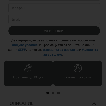
КУПИ С 1 КЛИК
Декларирам, че се запознах с правата ми, посочени в
Общите условия
, Информацията за защита на лични
данни
GDPR
, както и с
Условията за доставка
и
Условията
за връщане
.
Връщане до 30 дни
Лоялна програма
ОПИСАНИЕ