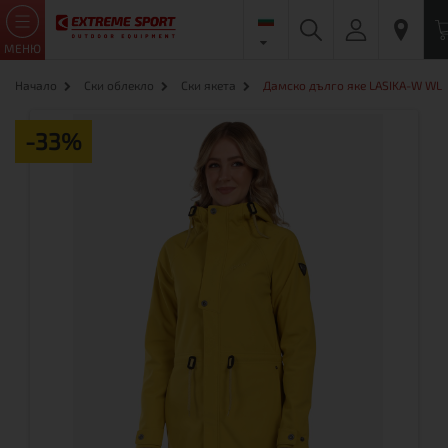
МЕНЮ
Начало
Ски облекло
Ски якета
Дамскo дълго яке LASIKA-W WL
-33%