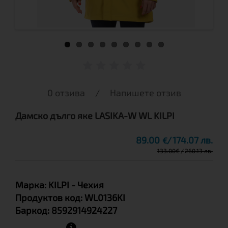
0 отзива
/
Напишете отзив
Дамскo дълго яке LASIKA-W WL KILPI
89.00
174.07 лв.
€
133.00
€
260.13 лв.
Марка:
KILPI
- Чехия
Продуктов код:
WL0136KI
Баркод:
8592914924227