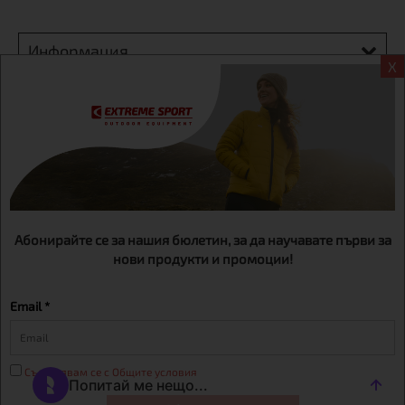
Информация
X
Екстрем спорт ЕООД, BG131452613, административен адрес
гр. София, Овча купел, ул.692, №12, офис 1, магазини
гр.София,бул. Дондуков 42, тел.:+359 895461012
Абонирайте се за нашия бюлетин, за да научавате първи за
нови продукти и промоции!
Email *
Съгласявам се с Общите условия