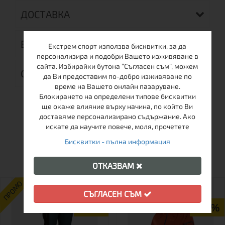
ДОСТАВКА
ВРЪЩАНЕ
Екстрем спорт използва бисквитки, за да
персонализира и подобри Вашето изживяване в
сайта. Избирайки бутона “Съгласен съм”, можем
ОТЗИВИ (0)
да Ви предоставим по-добро изживяване по
време на Вашето онлайн пазаруване.
Блокирането на определени типове бисквитки
ще окаже влияние върху начина, по който Ви
доставяме персонализирано съдържание. Ако
искате да научите повече, моля, прочетете
Бисквитки - пълна информация
ОЩЕ ОТ ТАЗИ МАРКА
ОТКАЗВАМ
ПРОМО
ПРОМО
СЪГЛАСЕН СЪМ
-35%
-47%