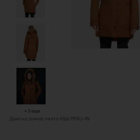
+
3
още
Дамско зимно палто Kilpi PERU-W.