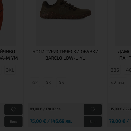
ЙЧИВО
БОСИ ТУРИСТИЧЕСКИ ОБУВКИ
ДАМС
BA-M YM
BARELO LOW-U YU
ПАНТ
3XL
38S
4
42
43
45
42 къс
89,00 € / 174.07 лв.
115,00 € / 22
75,00 € / 146.69 лв.
79,00 € / 
Виж
Виж