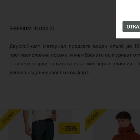
ОТК
SIBERIUM 10 000 2L
Двуслойният материал предлага воден стълб до 1
противоположна посока, и мембраната осигуряват отл
с акцент върху защитата от атмосферни влияния. П
добавя издръжливост и комфорт.
ПРОМО
ПРОМО
-35%