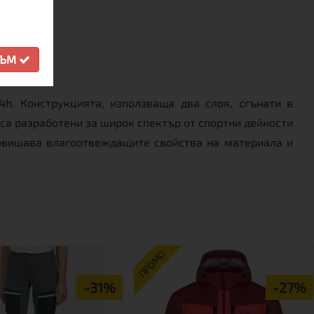
СЪМ
. Конструкцията, използваща два слоя, сгънати в
са разработени за широк спектър от спортни дейности
повишава влагоотвеждащите свойства на материала и
ПРОМО
-31%
-27%