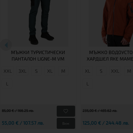
МЪЖКИ ТУРИСТИЧЕСКИ
МЪЖКО ВОДОУСТО
ПАНТАЛОН LIGNE-M VM
ХАРДШЕЛ ЯКЕ MAM
XXL
3XL
S
XL
M
XL
S
XXL
М
L
L
85,00 € / 166.25 лв.
235,00 € / 459.62 лв.
55,00 € / 107.57 лв.
125,00 € / 244.48 лв.
Виж