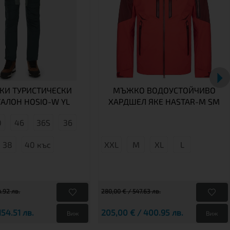
КИ ТУРИСТИЧЕСКИ
МЪЖКО ВОДОУСТОЙЧИВО
АЛОН HOSIO-W YL
ХАРДШЕЛ ЯКЕ HASTAR-M SM
0
46
36S
36
38
40 къс
XXL
М
XL
L
4.92 лв.
280,00 € / 547.63 лв.
154.51 лв.
205,00 € / 400.95 лв.
Виж
Виж