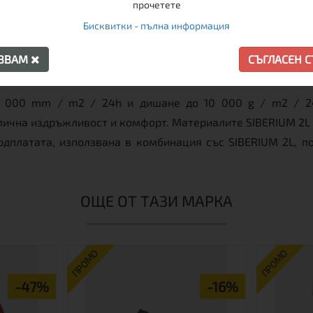
прочетете
Бисквитки - пълна информация
АЗВАМ
СЪГЛАСЕН 
0 000 mm / m2 / 24h и дишане до 10 000 g / m2 / 24h
ична издръжливост и комфорт. Материалите SIBERIUM 2L 
одплатата, използвана в комбинация със SIBERIUM 2L, 
ОЩЕ ОТ ТАЗИ МАРКА
ПРОМО
ПРОМО
-47%
-16%