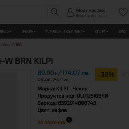
Моят профил
Вход/Регистрация
ЛЕКЛО
ОЧИЛА
ТУРИЗЪМ И КЪМПИНГ
СПОРТ
БЛОГ
ке Peru-W BRN
-W BRN KILPI
89.00
174.07 лв.
-30%
€
128.00
€
250.35 лв.
Марка:
KILPI
- Чехия
Продуктов код:
UL0125KIBRN
Баркод:
8592914800743
Цвят:
кафяв
по поръчка