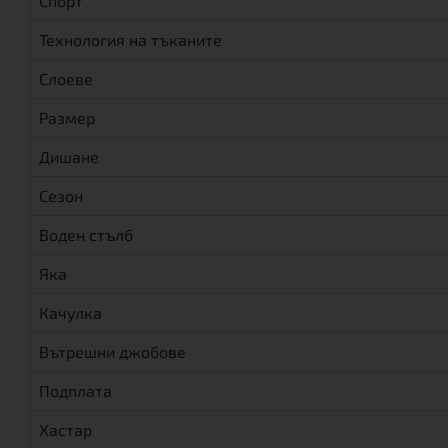
Спорт
Технология на тъканите
Слоеве
Размер
Дишане
Сезон
Воден стълб
Яка
Качулка
Вътрешни джобове
Подплата
Хастар