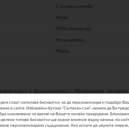
2 основни джоба
Жени
100% полиестер
Регулируема
Plastic
а елегантност и функционалност. Мембранният материа
и топлина дори и в мразовито време. Просторната качул
трем спорт използва бисквитки, за да персонализира и подобри Ва
та от тафта. Ще оцените удобния джоб с цип за ценност
ване в сайта. Избирайки бутона “Съгласен съм”, можем да Ви пред
бро изживяване по време на Вашето онлайн пазаруване. Блокиран
лните ципове на джобовете, бродерия и двоен шев. Под
делени типове бисквитки ще окаже влияние върху начина, по кой
вяме персонализирано съдържание. Ако искате да научите повече,