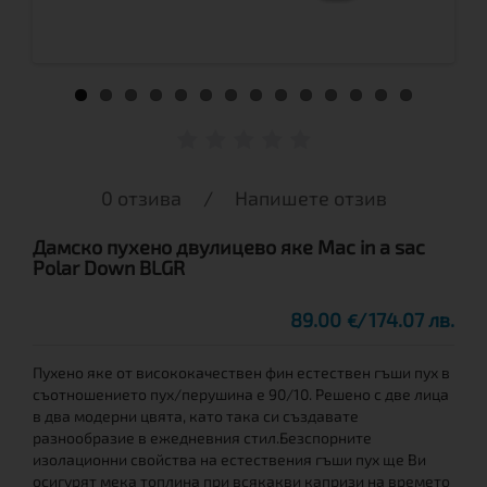
0 отзива
/
Напишете отзив
Дамско пухено двулицево яке Mac in a sac
Polar Down BLGR
89.00
174.07 лв.
€
Пухено яке от висококачествен фин естествен гъши пух в
съотношението пух/перушина е 90/10. Решено с две лица
в два модерни цвята, като така си създавате
разнообразие в ежедневния стил.Безспорните
изолационни свойства на естествения гъши пух ще Ви
осигурят мека топлина при всякакви капризи на времето