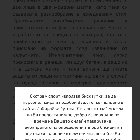
две лица в два модерни цвята, като така си
създавате разнообразие в ежедневния стил.
Практичното дизайнерско решение е
компактното калъфче за съхранение. Якето е
изработено от специална материя, която е
комбинация от лекота, здравина и бързо
приемане на формата след изваждане от
калъфчето. Изключително леко, лесно
преносимо в раница или друг багаж, а защо не
и в дамска чанта - така винаги ще имате
защита от лоши климатични условия в случай
на нужда. Стилно и модерно, двулицевото
пухено яке POLAR DOWN BLGR е подходящо за
Екстрем спорт използва бисквитки, за да
туризъм, разходки сред природата, както и за
персонализира и подобри Вашето изживяване в
ежедневието в града.
сайта. Избирайки бутона “Съгласен съм”, можем
да Ви предоставим по-добро изживяване по
ДОСТАВКА
време на Вашето онлайн пазаруване.
Блокирането на определени типове бисквитки
ще окаже влияние върху начина, по който Ви
ВРЪЩАНЕ
доставяме персонализирано съдържание. Ако