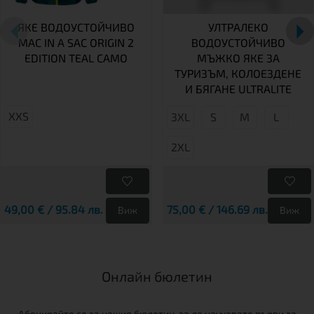
ЯКЕ ВОДОУСТОЙЧИВО
УЛТРАЛЕКО
MAC IN A SAC ORIGIN 2
ВОДОУСТОЙЧИВО
EDITION TEAL CAMO
МЪЖКО ЯКЕ ЗА
ТУРИЗЪМ, КОЛОЕЗДЕНЕ
И БЯГАНЕ ULTRALITE
XXS
3XL
S
М
L
2XL
49,00 € / 95.84 лв.
75,00 € / 146.69 лв.
Виж
Виж
Онлайн бюлетин
Абонирайте се за нашия бюлетин, за да научавате първи за