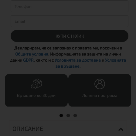
КУПИ С 1 КЛИК
Декларирам, че се запознах с правата ми, посочени в
Общите условия
, Информацията за защита на лични
данни
GDPR
, както и с
Условията за доставка
и
Условията
за връщане
.
Връщане до 30 дни
Лоялна програма
ОПИСАНИЕ