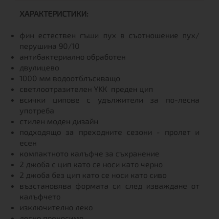
ХАРАКТЕРИСТИКИ:
фин естествен гъши пух в съотношение пух/
перушина 90/10
антибактериално обработен
двулицево
1000 мм водоотблъскващо
светлоотразителен YKK преден цип
всички ципове с удължители за по-лесна
употреба
стилен моден дизайн
подходящо за преходните сезони - пролет и
есен
компактното калъфче за съхранение
2 джоба с цип като се носи като черно
2 джоба без цип като се носи като сиво
възстановява формата си след изваждане от
калъфчето
изключително леко
лесно преносимо