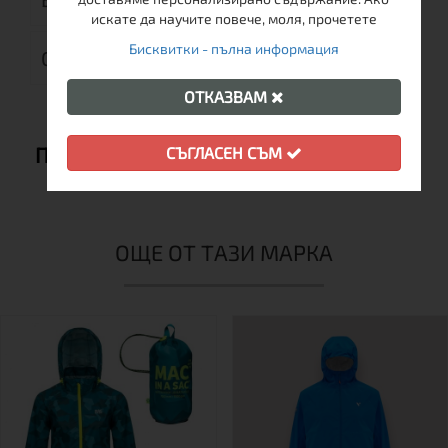
искате да научите повече, моля, прочетете
Бисквитки - пълна информация
ОТЗИВИ (0)
ОТКАЗВАМ
ПРЕПОРЪЧВАМЕ ВИ СЪЩО:
СЪГЛАСЕН СЪМ
ОЩЕ ОТ ТАЗИ МАРКА