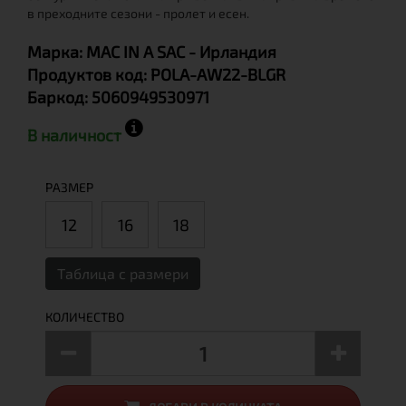
в преходните сезони - пролет и есен.
Марка:
MAC IN A SAC
- Ирландия
Продуктов код:
POLA-AW22-BLGR
Баркод:
5060949530971
В наличност
РАЗМЕР
12
16
18
Таблица с размери
КОЛИЧЕСТВО