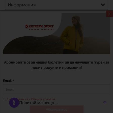
Информация
X
Екстрем спорт ЕООД, BG131452613, административен адрес
гр. София, Овча купел, ул.692, №12, офис 1, магазини
гр.София,бул. Дондуков 42, тел.:+359 895461012
Абонирайте се за нашия бюлетин, за да научавате първи за
нови продукти и промоции!
Email *
Съгласявам се с Общите условия
Абонирам се