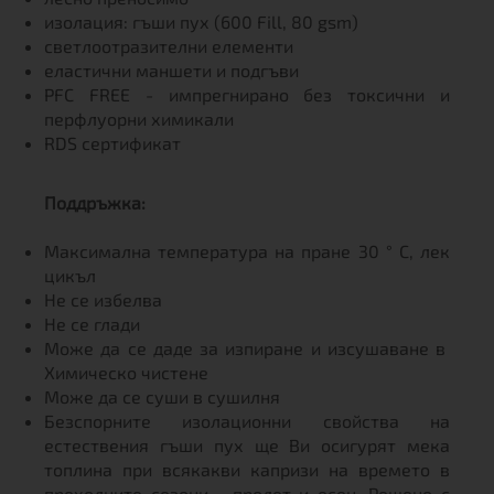
изолация: гъши пух (600 Fill, 80 gsm)
светлоотразителни елементи
еластични маншети и подгъви
PFC FREE - импрегнирано без токсични и
перфлуорни химикали
RDS сертификат
Поддръжка:
Максимална температура на пране 30 ° C, лек
цикъл
Не се избелва
Не се глади
Може да се даде за изпиране и изсушаване в
Химическо чистене
Може да се суши в сушилня
Безспорните изолационни свойства на
естествения гъши пух ще Ви осигурят мека
топлина при всякакви капризи на времето в
преходните сезони - пролет и есен .Решено с