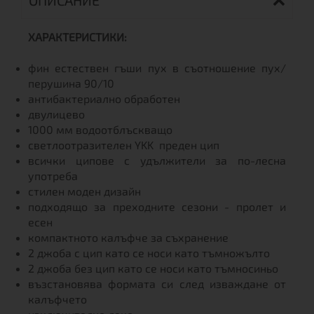
ОПИСАНИЕ
ХАРАКТЕРИСТИКИ:
фин естествен гъши пух в съотношение пух/
перушина 90/10
антибактериално обработен
двулицево
1000 мм водоотблъскващо
светлоотразителен YKK преден цип
всички ципове с удължители за по-лесна
употреба
стилен моден дизайн
подходящо за преходните сезони - пролет и
есен
компактното калъфче за съхранение
2 джоба с цип като се носи като тъмножълто
2 джоба без цип като се носи като тъмносиньо
възстановява формата си след изваждане от
калъфчето