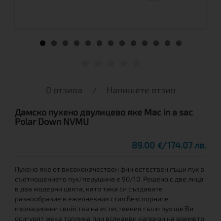
0 отзива
/
Напишете отзив
Дамско пухено двулицево яке Mac in a sac
Polar Down NVMU
89.00
174.07 лв.
€
Пухено яке от висококачествен фин естествен гъши пух в
съотношението пух/перушина е 90/10. Решено с две лица
в два модерни цвята, като така си създавате
разнообразие в ежедневния стил.Безспорните
изолационни свойства на естествения гъши пух ще Ви
осигурят мека топлина при всякакви капризи на времето