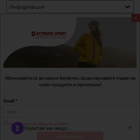
Информация
X
Екстрем спорт ЕООД, BG131452613, административен адрес
гр. София, Овча купел, ул.692, №12, офис 1, магазини
гр.София,бул. Дондуков 42, тел.:+359 895461012
Абонирайте се за нашия бюлетин, за да научавате първи за
нови продукти и промоции!
Email *
Съгласявам се с Общите условия
Абонирам се