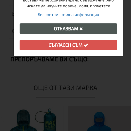
искате да научите повече, моля, прочетете
ВРЪЩАНЕ
Бисквитки - пълна информация
ОТКАЗВАМ
ОТЗИВИ (0)
СЪГЛАСЕН СЪМ
ПРЕПОРЪЧВАМЕ ВИ СЪЩО:
ОЩЕ ОТ ТАЗИ МАРКА