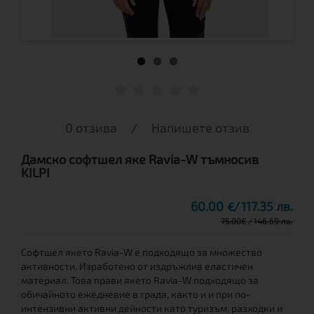
0 отзива
/
Напишете отзив
Дамско софтшел яке Ravia-W тъмносив
KILPI
60.00
117.35 лв.
€
75.00
€
146.69 лв.
Софтшел якето Ravia-W е подходящо за множество
активности. Изработено от издръжлив еластичен
материал. Това прави якето Ravia-W подходящо за
обичайното ежедневие в града, както и и при по-
интензивни активни дейности като туризъм, разходки и