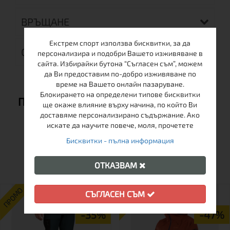
ВРЪЩАНЕ
Екстрем спорт използва бисквитки, за да
ОТЗИВИ (0)
персонализира и подобри Вашето изживяване в
сайта. Избирайки бутона “Съгласен съм”, можем
да Ви предоставим по-добро изживяване по
време на Вашето онлайн пазаруване.
Блокирането на определени типове бисквитки
ПРЕПОРЪЧВАМЕ ВИ СЪЩО:
ще окаже влияние върху начина, по който Ви
доставяме персонализирано съдържание. Ако
искате да научите повече, моля, прочетете
Бисквитки - пълна информация
ОЩЕ ОТ ТАЗИ МАРКА
ОТКАЗВАМ
ПРОМО
ПРОМО
СЪГЛАСЕН СЪМ
-35%
-47%