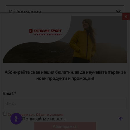
Информация
X
Екстрем спорт ЕООД, BG131452613, административен адрес
гр. София, Овча купел, ул.692, №12, офис 1, магазини
гр.София,бул. Дондуков 42, тел.:+359 895461012
Абонирайте се за нашия бюлетин, за да научавате първи за
нови продукти и промоции!
Email *
Съгласявам се с Общите условия
Абонирам се