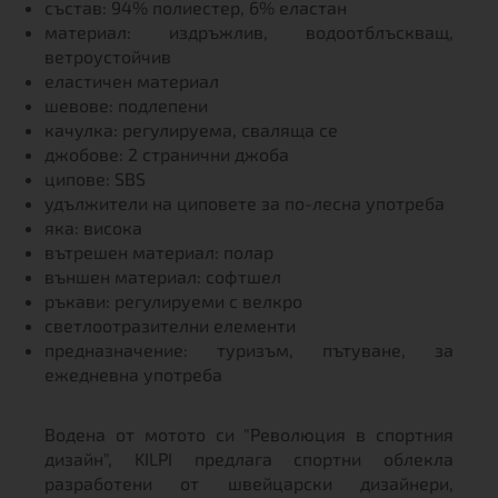
състав: 94% полиестер, 6% еластан
материал: издръжлив, водоотблъскващ,
ветроустойчив
еластичен материал
шевове: подлепени
качулка: регулируема, сваляща се
джобове: 2 странични джоба
ципове: SBS
удължители на циповете за по-лесна употреба
яка: висока
вътрешен материал: полар
външен материал: софтшел
ръкави: регулируеми с велкро
светлоотразителни елементи
предназначение: туризъм, пътуване, за
ежедневна употреба
Водена от мотото си "Революция в спортния
дизайн", KILPI предлага спортни облекла
разработени от швейцарски дизайнери,