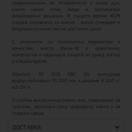
предназначени за потребители с млад дух,
които ценят стил, мода и оригинални
дизайнерски решения. В същото време KILPI
следва основната си мисия - висок стандарт и
безупречно качество на достъпни цени.
С отличните си технически параметри и
качества, якето Ravia-W е практична,
комфортна и надеждна защита от дъжд, вятър
и хладно време.
Siberium 10 000 SRC SS осигурява
водоустойчивост 10 000 мм и дишане 8 000 г/
м2/24 ч.
3-слойно висококачествено яке, подходящо за
туризъм, разходки сред природата, както и за
градска среда.
ДОСТАВКА