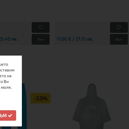
25.43 лв.
11,00 € / 21.51 лв.
Виж
Виж
шето
оставим
ето на
то Ви
 моля,
-53%
СЪМ