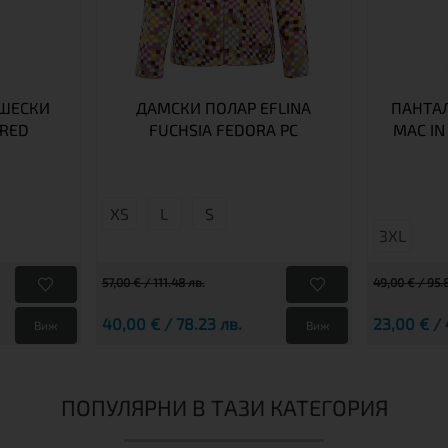
ШЕСКИ
ДАМСКИ ПОЛАР EFLINA
ПАНТА
 RED
FUCHSIA FEDORA PC
MAC IN
XS
L
S
3XL
57,00 € / 111.48 лв.
49,00 € / 95.
40,00 € / 78.23 лв.
23,00 € / 
Виж
Виж
ПОПУЛЯРНИ В ТАЗИ КАТЕГОРИЯ