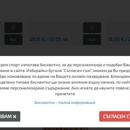
28,12 € / 55.00 лв.
13,00 € / 
Виж
Виж
ДРУГИ КЛИЕНТИ ХАРЕСАХА
трем спорт използва бисквитки, за да персонализира и подобри Ва
ване в сайта. Избирайки бутона “Съгласен съм”, можем да Ви пред
бро изживяване по време на Вашето онлайн пазаруване. Блокиран
делени типове бисквитки ще окаже влияние върху начина, по кой
ПРОМО
ПРОМО
вяме персонализирано съдържание. Ако искате да научите повече,
прочетете
-30%
Бисквитки - пълна информация
АЗВАМ
СЪГЛАСЕН 