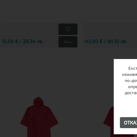
15,00 € / 29.34 лв.
43,00 € / 84.10 лв.
Виж
Екс
изживя
по-до
опре
доста
ОТК