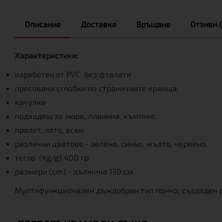
Описание
Доставка
Връщане
Отзиви (
Характеристики:
изработен от PVC без фталати
пресовани сглобки по страничните краища
качулка
подходящ за море, планина, къмпинг.
пролет, лято, есен.
различни цветове - зелено, синьо, жълто, червено.
тегло (Kg/g) 400 гр
размери (cm) - дължина 130 см
Мултифункционален дъждобран тип пончо, създаден да