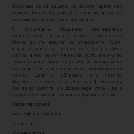
Използва се за защита на лицето, врата или
главата от слънце, вятър и прах по време на
активни занимания сред природата.
С уникалната безшевна цилиндрична
конструкция. Предлага много приложения.
Може да ги видите на опаковката. Шал-
кърпата може да я ползвате като двойна
шапка; шлем; пиратска кърпа; пустинна кърпа,
лента за коса, лента за ушите; за попиване на
потта на челото или на китката, за връзване на
косата, дори и облечено като потник.
Материята е еластична. Запазва формата си
без да се разтяга или деформира. Устойчива е
на триене и пилинг. Дишащи и бързосъхнещи.
Характеристики:
-мултифункционална
-безшевна
-попива потта