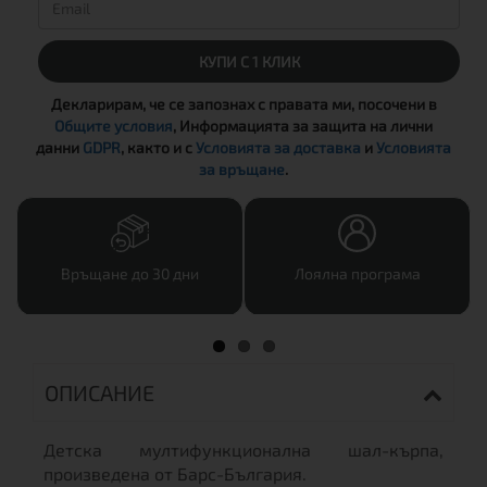
КУПИ С 1 КЛИК
Декларирам, че се запознах с правата ми, посочени в
Общите условия
, Информацията за защита на лични
данни
GDPR
, както и с
Условията за доставка
и
Условията
за връщане
.
Връщане до 30 дни
Лоялна програма
ОПИСАНИЕ
Детска мултифункционална шал-кърпа,
произведена от Барс-България.