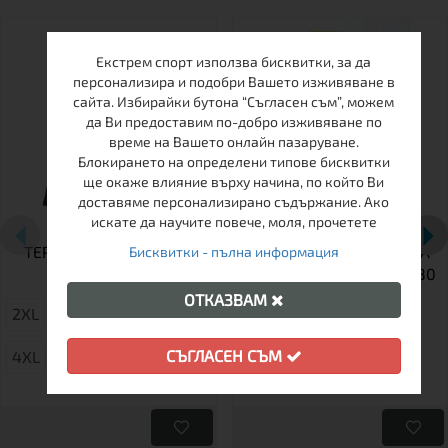
Екстрем спорт използва бисквитки, за да
персонализира и подобри Вашето изживяване в
сайта. Избирайки бутона “Съгласен съм”, можем
да Ви предоставим по-добро изживяване по
време на Вашето онлайн пазаруване.
Блокирането на определени типове бисквитки
ще окаже влияние върху начина, по който Ви
доставяме персонализирано съдържание. Ако
искате да научите повече, моля, прочетете
ТЕРМОБЕЛЬО МЪЖКО
МУЛТИФУНКЦИОНАЛНА
Бисквитки - пълна информация
БЛУЗА BARS
КЪРПА ЗА ГЛАВА BARS 80
ОТКАЗВАМ
2XL
S
3XL
М
СЪГЛАСЕН СЪМ
4XL
L
XL