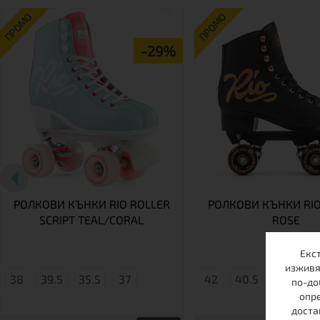
ПРОМО
ПРОМО
-29%
РОЛКОВИ КЪНКИ RIO ROLLER
РОЛКОВИ КЪНКИ RIO
SCRIPT TEAL/CORAL
ROSE
Екс
изживя
38
39.5
35.5
37
42
40.5
38
по-до
опре
доста