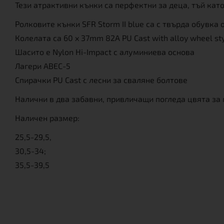
Тези атрактивни кънки са перфектни за деца, тъй кат
Ролковите кънки SFR Storm II blue са с твърда обувка
Колелата са 60 x 37mm 82A PU Cast with alloy wheel sty
Шасито е Nylon Hi-Impact с алуминиева основа
Лагери ABEC-5
Спирачки PU Cast с лесни за сваляне болтове
Налични в два забавни, привличащи погледа цвята за
Наличен размер:
25,5-29,5,
30,5-34;
35,5-39,5