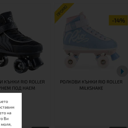
ПРОМО
-14%
И КЪНКИ RIO ROLLER
РОЛКОВИ КЪНКИ RIO ROLLER
YHEM ПОД НАЕМ
MILKSHAKE
шето
оставим
ето на
то Ви
 моля,