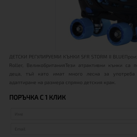
ДЕТСКИ РЕГУЛИРУЕМИ КЪНКИ SFR STORM II BLUEПроиз
Roller, ВеликобританияТези атрактивни кънки са 
деца, тъй като имат много лесна за употреба
адаптиране на размера спрямо детския крак.
ПОРЪЧКА С 1 КЛИК