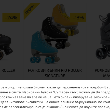
ПРОМО
-24%
-13%
 ROLLER
РОЛКОВИ КЪНКИ RIO ROLLER
РОЛКОВ
SIGNATURE
MA
трем спорт използва бисквитки, за да персонализира и подобри Ва
ване в сайта. Избирайки бутона “Съгласен съм”, можем да Ви пред
бро изживяване по време на Вашето онлайн пазаруване. Блокиран
делени типове бисквитки ще окаже влияние върху начина, по кой
вяме персонализирано съдържание. Ако искате да научите повече,