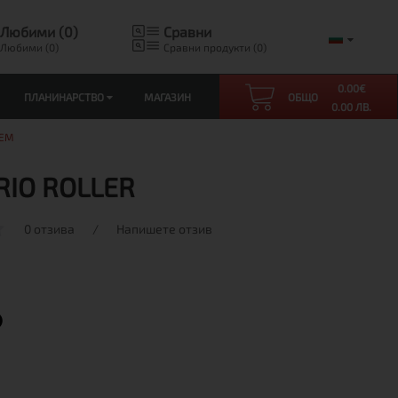
Любими (0)
Сравни
Любими (0)
Сравни продукти (0)
0.00
€
ПЛАНИНАРСТВО
МАГАЗИН
ОБЩО
0.00 ЛВ.
АЕМ
RIO ROLLER
0 отзива
/
Напишете отзив