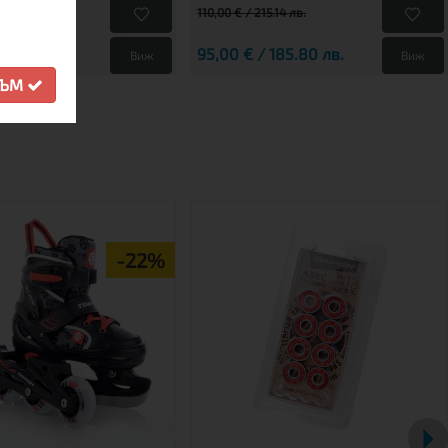
110,00 € / 215.14 лв.
19.56 лв.
95,00 € / 185.80 лв.
Виж
Виж
СЪМ
-22%