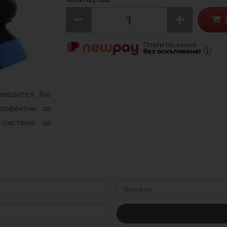
водител: Rio
перфектни за
 система за