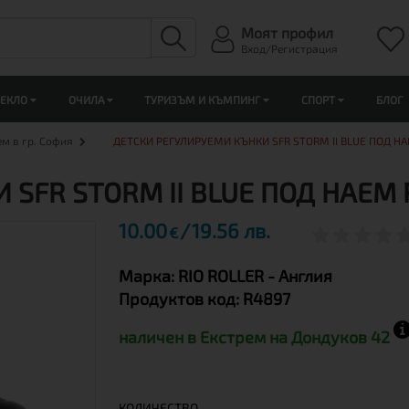
Моят профил
Вход/Регистрация
ЛЕКЛО
ОЧИЛА
ТУРИЗЪМ И КЪМПИНГ
СПОРТ
БЛОГ
ем в гр. София
ДЕТСКИ РЕГУЛИРУЕМИ КЪНКИ SFR STORM II BLUE ПОД Н
SFR STORM II BLUE ПОД НАЕМ 
10.00
19.56 лв.
€
Марка:
RIO ROLLER
- Англия
Продуктов код:
R4897
наличен в Екстрем на Дондуков 42
КОЛИЧЕСТВО