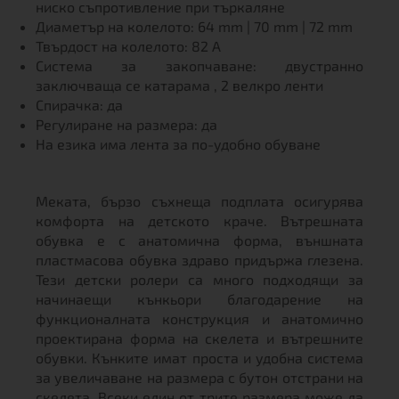
ниско съпротивление при търкаляне
Диаметър на колелото: 64 mm | 70 mm | 72 mm
Твърдост на колелото: 82 A
Система за закопчаване: двустранно
заключваща се катарама , 2 велкро ленти
Спирачка: да
Регулиране на размера: да
На езика има лента за по-удобно обуване
Меката, бързо съхнеща подплата осигурява
комфорта на детското краче. Вътрешната
обувка е с анатомична форма, външната
пластмасова обувка здраво придържа глезена.
Тези детски ролери са много подходящи за
начинаещи кънкьори благодарение на
функционалната конструкция и анатомично
проектирана форма на скелета и вътрешните
обувки. Кънките имат проста и удобна система
за увеличаване на размера с бутон отстрани на
скелета. Всеки един от трите размера може да