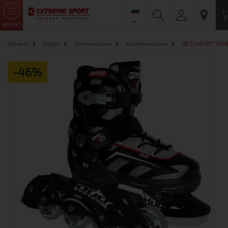
МЕНЮ
Начало
Спорт
Зимни кънки
Хокейни кънки
ДЕТСКИ РЕГУЛИ
-46%