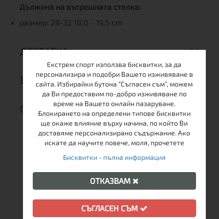
Дължина на вътрешната стелка:
размер: 29-32 18,0 - 19,5 cm
ДОСТАВКА
Екстрем спорт използва бисквитки, за да
персонализира и подобри Вашето изживяване в
ВРЪЩАНЕ
сайта. Избирайки бутона “Съгласен съм”, можем
да Ви предоставим по-добро изживяване по
време на Вашето онлайн пазаруване.
ОТЗИВИ (0)
Блокирането на определени типове бисквитки
ще окаже влияние върху начина, по който Ви
доставяме персонализирано съдържание. Ако
искате да научите повече, моля, прочетете
Бисквитки - пълна информация
ОЩЕ ОТ ТАЗИ МАРКА
ОТКАЗВАМ
СЪГЛАСЕН СЪМ