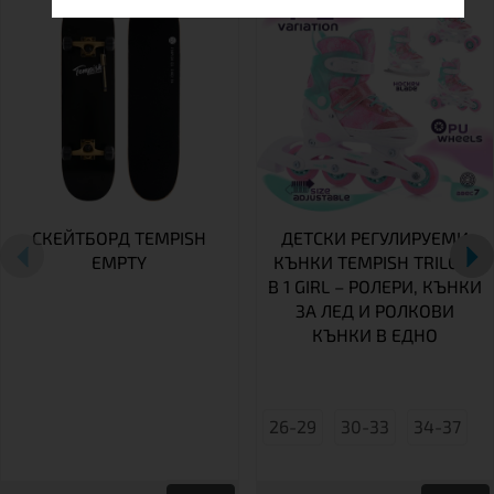
СКЕЙТБОРД TEMPISH
ДЕТСКИ РЕГУЛИРУЕМИ
EMPTY
КЪНКИ TEMPISH TRILO 4
В 1 GIRL – РОЛЕРИ, КЪНКИ
ЗА ЛЕД И РОЛКОВИ
КЪНКИ В ЕДНО
26-29
30-33
34-37