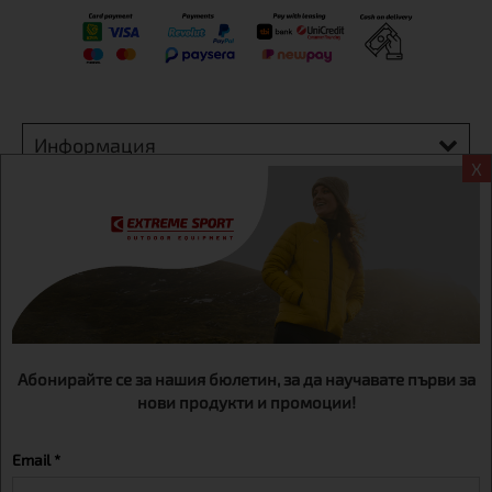
Информация
X
Екстрем спорт ЕООД, BG131452613, административен адрес
гр. София, Овча купел, ул.692, №12, офис 1, магазини
гр.София,бул. Дондуков 42, тел.:+359 895461012
Абонирайте се за нашия бюлетин, за да научавате първи за
нови продукти и промоции!
Email *