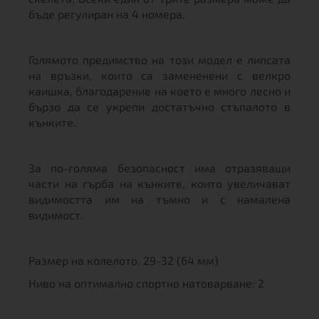
бъде регулиран на 4 номера.
Голямото предимство на този модел е липсата
на връзки, които са замененени с велкро
каишка, благодарение на което е много лесно и
бързо да се укрепи достатъчно стъпалото в
кънките.
За по-голяма безопасност има отразяващи
части на гърба на кънките, които увеличават
видимостта им на тъмно и с намалена
видимост.
Размер на колелото. 29-32 (64 мм)
Ниво на оптимално спортно натоварване: 2