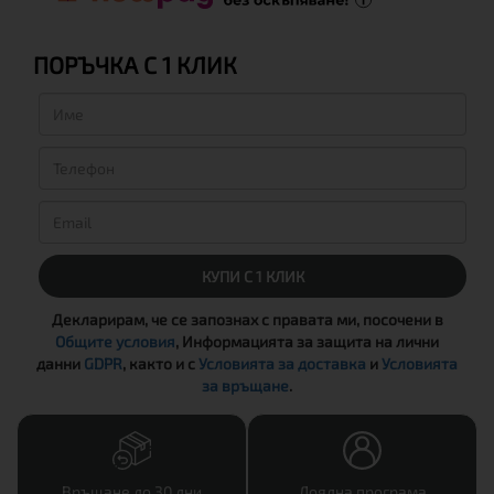
ПОРЪЧКА С 1 КЛИК
КУПИ С 1 КЛИК
Декларирам, че се запознах с правата ми, посочени в
Общите условия
, Информацията за защита на лични
данни
GDPR
, както и с
Условията за доставка
и
Условията
за връщане
.
Връщане до 30 дни
Лоялна програма