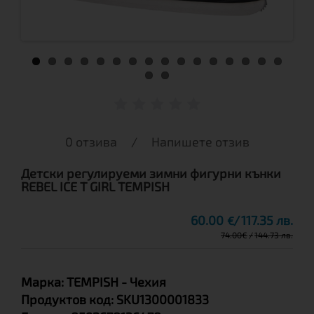
0 отзива
/
Напишете отзив
Детски регулируеми зимни фигурни кънки
REBEL ICE T GIRL TEMPISH
60.00
117.35 лв.
€
74.00
€
144.73 лв.
Марка:
TEMPISH
- Чехия
Продуктов код:
SKU1300001833