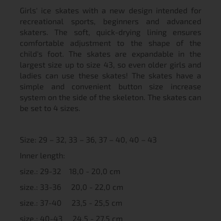
Girls' ice skates with a new design intended for
recreational sports, beginners and advanced
skaters. The soft, quick-drying lining ensures
comfortable adjustment to the shape of the
child's foot. The skates are expandable in the
largest size up to size 43, so even older girls and
ladies can use these skates! The skates have a
simple and convenient button size increase
system on the side of the skeleton. The skates can
be set to 4 sizes.
Size: 29 – 32, 33 – 36, 37 – 40, 40 – 43
Inner length:
size.: 29-32 18,0 - 20,0 cm
size.: 33-36 20,0 - 22,0 cm
size.: 37-40 23,5 - 25,5 cm
size.: 40-43 24,5 - 27,5 cm