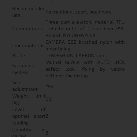
Recommended
Recreational sport, beginners
use
Three-part skeleton, material TPU
Outer material
- elastic until -20°C, soft liner, PVC
RESIST, NYLON+NYLEX
CAMBRA 26Z brushed nylon with
Inner material
inner lining
Blade
TEMPISH UNI CARBON steel
Mutual buckle with AUTO LOCK
Fastening
safety lock, fixing by velcro
system
beltover the instep
Size
Yes
adjustment
Weight limit
60
[kg]
Level of
optimal sport
2
loading
Quantity in
6
carton