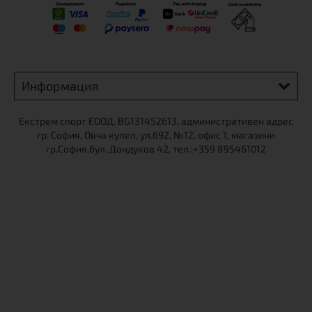
Информация
Екстрем спорт ЕООД, BG131452613, административен адрес
гр. София, Овча купел, ул.692, №12, офис 1, магазини
гр.София,бул. Дондуков 42, тел.:+359 895461012