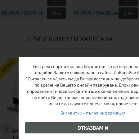
65,00 € / 127.13 лв.
69,00 € / 134.95 лв.
Виж
Виж
ДРУГИ КЛИЕНТИ ХАРЕСАХА
ПРОМО
ПРОМО
Екстрем спорт използва бисквитки, за да персонал
подобри Вашето изживяване в сайта. Избирайки 
-17%
-17%
“Съгласен съм”, можем да Ви предоставим по-добро 
по време на Вашето онлайн пазаруване. Блокиран
определени типове бисквитки ще окаже влияние върх
по който Ви доставяме персонализирано съдържан
искате да научите повече, моля, прочетете
Бисквитки - пълна информация
ОТКАЗВАМ
ДАМСКИ ФИГУРНИ
ДАМСКИ ФИГУРНИ
КЪНКИ FLORENCE
КЪНКИ TEMPISH DREAM