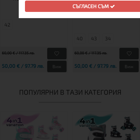
WHITE II | КЛАСИЧЕСКИ
СЪГЛАСЕН СЪМ
БЕЛИ
42
40
43
34
60,00 € / 117.35 лв.
60,00 € / 117.35 лв.
50,00 € / 97.79 лв.
50,00 € / 97.79 лв.
Виж
Виж
ПОПУЛЯРНИ В ТАЗИ КАТЕГОРИЯ