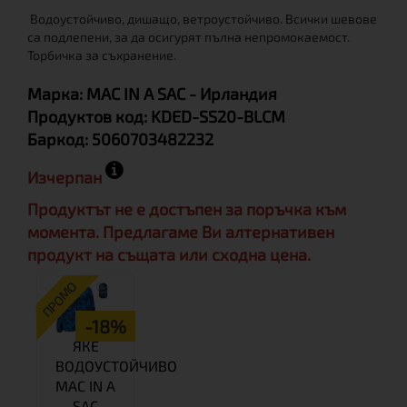
Водоустойчивo, дишащo, ветроустойчивo. Всички шевове
са подлепени, за да осигурят пълна непромокаемост.
Торбичка за съхранение.
Марка:
MAC IN A SAC
- Ирландия
Продуктов код:
KDED-SS20-BLCM
Баркод:
5060703482232
Изчерпан
Продуктът не е достъпен за поръчка към
момента. Предлагаме Ви алтернативен
продукт на същата или сходна цена.
ПРОМО
-18%
ЯКЕ
ВОДОУСТОЙЧИВО
MAC IN A
SAC