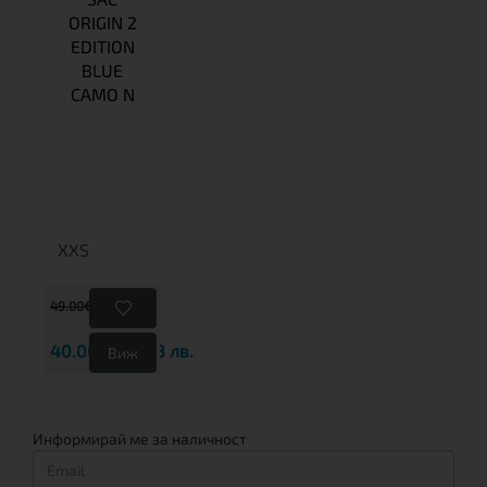
ORIGIN 2
EDITION
BLUE
CAMO N
XXS
49.00€
95.84 лв.
40.00€
78.23 лв.
Виж
Информирай ме за наличност