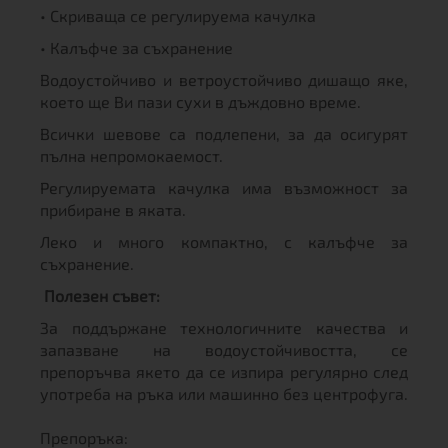
• Скриваща се регулируема качулка
• Калъфче за съхранение
Водоустойчиво и ветроустойчиво дишащо яке,
което ще Ви пази сухи в дъждовно време.
Всички шевове са подлепени, за да осигурят
пълна непромокаемост.
Регулируемата качулка има възможност за
прибиране в яката.
Леко и много компактно, с калъфче за
съхранение.
Полезен съвет:
За поддържане технологичните качества и
запазване на водоустойчивостта, се
препоръчва якето да се изпира регулярно след
употреба на ръка или машинно без центрофуга.
Препоръка: