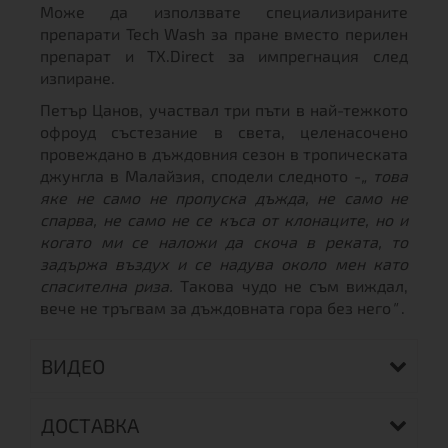
Може да използвате специализираните
препарати Tech Wash за пране вместо перилен
препарат и TX.Direct за импрегнация след
изпиране.
Петър Цанов, участвал три пъти в най-тежкото
офроуд състезание в света, целенасочено
провеждано в дъждовния сезон в тропическата
джунгла в Малайзия, сподели следното -
„ това
яке не само не пропуска дъжда, не само не
спарва, не само не се къса от клонаците, но и
когато ми се наложи да скоча в реката, то
задържа въздух и се надува около мен като
спасителна риза.
Такова чудо не съм виждал,
вече не тръгвам за дъждовната гора без него
"
.
ВИДЕО
ДОСТАВКА