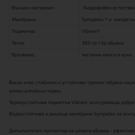
Външен материал:
Хидрофобен естествен
Мембрана :
Sympatex ® и импрегн
Подметка:
Vibram®
Тегло:
980 гр 1 бр обувка
Връзване:
метални капси и куки
Висок клас стабилни и устойчиви трекинг обувки изц
зимен алпийски терен.
Термоустойчива подметка Vibram, осигуряваща добро 
Водоустойчива и дишаща мембрана Sympatex за осигу
Допълнителен протектор на цялата обувка - ефективна