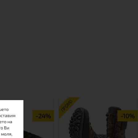
ПРОМО
шето
-24%
-10%
оставим
ето на
то Ви
 моля,