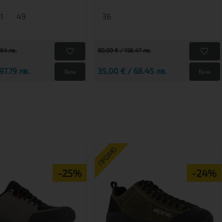
1
49
36
.64 лв.
80,00 € / 156.47 лв.
97.79 лв.
35,00 € / 68.45 лв.
Виж
Виж
ПРОМО
-25%
-24%