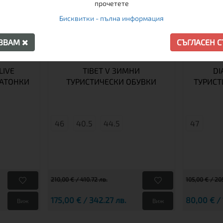
прочетете
Бисквитки - пълна информация
АЗВАМ
СЪГЛАСЕН 
LIVE
TIBET V ЗИМНИ
DI
РАТОНКИ
ТУРИСТИЧЕСКИ ОБУВКИ
ТУРИСТ
46
40.5
44.5
47
210,00 € / 410.72 лв.
105,00 € / 20
175,00 € / 342.27 лв.
80,00 € / 
Виж
Виж