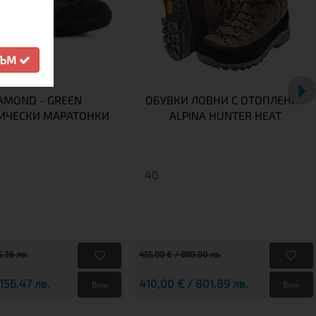
СЪМ
AMOND - GREEN
ОБУВКИ ЛОВНИ С ОТОПЛЕНИЕ
ИЧЕСКИ МАРАТОНКИ
ALPINA HUNTER HEAT
40
5.36 лв.
455,00 € / 889.90 лв.
156.47 лв.
410,00 € / 801.89 лв.
Виж
Виж