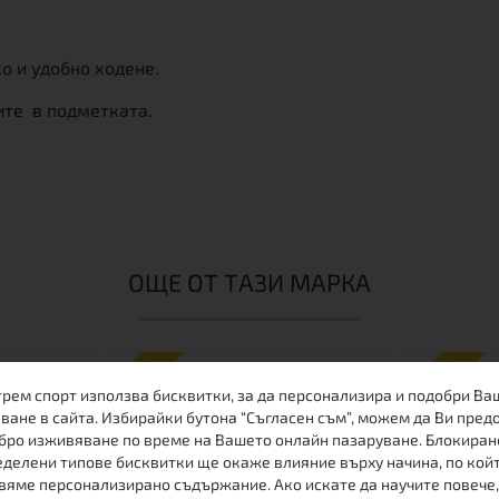
 и удобно ходене.
ите в подметката.
ОЩЕ ОТ ТАЗИ МАРКА
ПРОМО
ПРОМО
трем спорт използва бисквитки, за да персонализира и подобри Ва
-25%
-17%
ване в сайта. Избирайки бутона “Съгласен съм”, можем да Ви пред
бро изживяване по време на Вашето онлайн пазаруване. Блокиран
делени типове бисквитки ще окаже влияние върху начина, по кой
вяме персонализирано съдържание. Ако искате да научите повече,