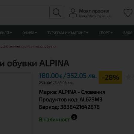
Моят профил
Вход/Регистрация
ЛЕКЛО
ОЧИЛА
ТУРИЗЪМ И КЪМПИНГ
СПОРТ
БЛОГ
lo 2.0 зимни туристически обувки
ки обувки ALPINA
180.00
352.05 лв.
-28%
€
250.00
€
488.96 лв.
Марка:
ALPINA
- Словения
Продуктов код:
AL623M3
Баркод:
3838421642878
В наличност