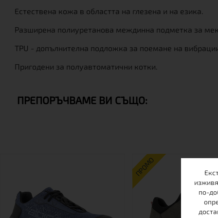
Естествена кожа в областта на глезена и на езика.
Разширена полиуретанова междинна подметка за меко
TPU - допълнителна подложка за поемане на вибраци
Пригодени за полуавтоматични котки.
ПРЕПОРЪЧВАМЕ ВИ СЪЩО:
ПРОМО
Екс
изживя
по-до
опре
доста