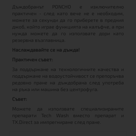
Дъждобранът PONCHO е изключително
практичен - след като вече не е необходим,
можете за секунди да го приберете в предния
джоб, който играе функцията на калъфче, а при
нужда можете да го използвате дори като
резервна възглавница.
Наслаждавайте се на дъжда!
Практичен съвет:
За поддържане на технологичните качества и
поддържане на водоустойчивост се препоръчва
редовно пране на дъждобрана след употреба
на ръка или машина без центрофуга.
Съвет:
Можете да използвате специализираните
препарати Tech Wash вместо препарат и
TX.Direct за импрегниране след пране.