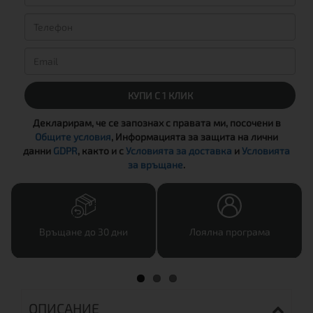
КУПИ С 1 КЛИК
Декларирам, че се запознах с правата ми, посочени в
Общите условия
, Информацията за защита на лични
данни
GDPR
, както и с
Условията за доставка
и
Условията
за връщане
.
Връщане до 30 дни
Лоялна програма
ОПИСАНИЕ