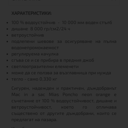
ХАРАКТЕРИСТИКИ:
100 % водоустойчив - 10 000 мм воден стълб
дишане 8 000 гр/см2/24 ч
ветроустойчив
подлепени шевове за осигуряване на пълна
водонепромокаемост
регулируема качулка
сгъва се и се прибира в предния джоб
светлоотразителни елеменети
може да се ползва за възглавница при нужда
тегло - само 0,330 кг
Сигурен, надежден и практичен, дъждобранът
Mac in a sac Mias Poncho neon orange е
съчетание от 100 % водоустойчивост, дишане и
ветроустойчивост, което го отличава
съществено от другите дъждобрани, които се
предлагат на пазара.