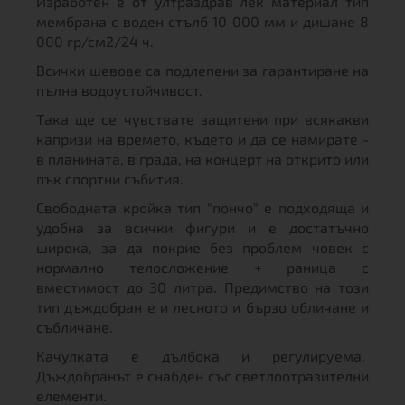
Изработен е от ултраздрав лек материал тип
мембрана с воден стълб 10 000 мм и дишане 8
000 гр/см2/24 ч.
Всички шевове са подлепени за гарантиране на
пълна водоустойчивост.
Така ще се чувствате защитени при всякакви
капризи на времето, където и да се намирате -
в планината, в града, на концерт на открито или
пък спортни събития.
Свободната кройка тип "пончо" е подходяща и
удобна за всички фигури и е достатъчно
широка, за да покрие без проблем човек с
нормално телосложение + раница с
вместимост до 30 литра. Предимство на този
тип дъждобран е и лесното и бързо обличане и
събличане.
Качулката е дълбока и регулируема.
Дъждобранът е снабден със светлоотразителни
елементи.