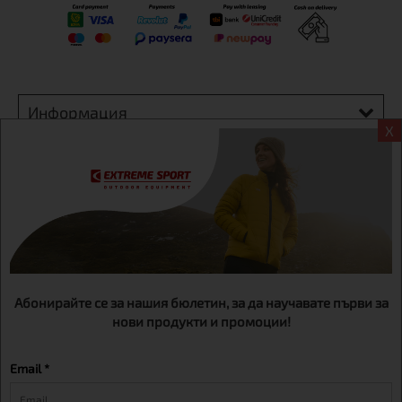
Информация
X
Екстрем спорт ЕООД, BG131452613, административен адрес
гр. София, Овча купел, ул.692, №12, офис 1, магазини
гр.София,бул. Дондуков 42, тел.:+359 895461012
Абонирайте се за нашия бюлетин, за да научавате първи за
нови продукти и промоции!
Email *