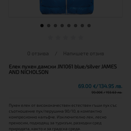
0 отзива
/
Напишете отзив
Елек пухен дамски JN1061 blue/silver JAMES
AND NICHOLSON
69.00
134.95 лв.
€
99.00
€
193.63 лв.
Пухен елек от висококачествен естествен гъши пух със
съотношение пух/перушина 90/10, в компактно
компресионно калъфче. Изключително лек, лесно
преносим, подходящ за туризъм, разходки сред
природата, както и за градска среда.