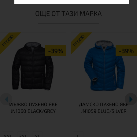
ОЩЕ ОТ ТАЗИ МАРКА
ПРОМО
ПРОМО
-39%
-39%
МЪЖКО ПУХЕНО ЯКЕ
ДАМСКО ПУХЕНО ЯКЕ
JN1060 BLACK/GREY
JN1059 BLUE/SILVER
XXL
3XL
XL
L