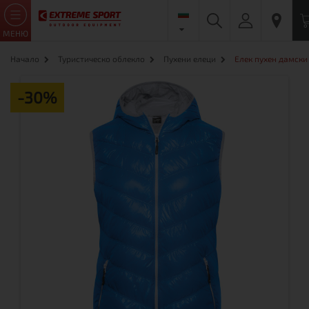
МЕНЮ
Начало
Туристическо облекло
Пухени елеци
Елек пухен дамски 
-30%