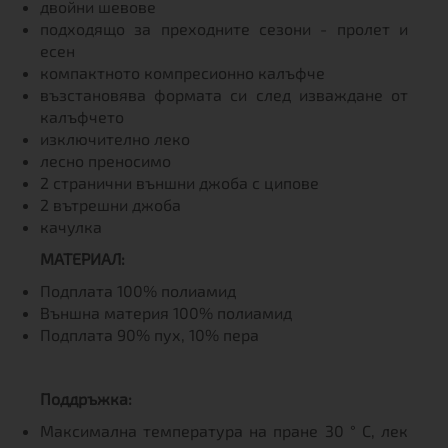
двойни шевове
подходящо за преходните сезони - пролет и
есен
компактното компресионно калъфче
възстановява формата си след изваждане от
калъфчето
изключително леко
лесно преносимо
2 странични външни джоба с ципове
2 вътрешни джоба
качулка
МАТЕРИАЛ:
Подплата 100% полиамид
Външна материя 100% полиамид
Подплата 90% пух, 10% пера
Поддръжка:
Максимална температура на пране 30 ° C, лек