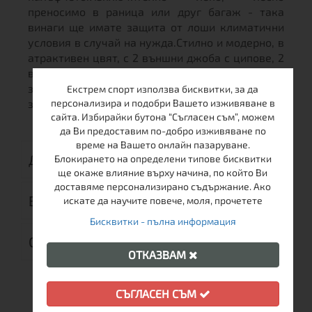
преносимо в раница или друг багаж - така
винаги ще имате защита от лоши климатични
условия в случай на нужда.Стилно и модерно, в
атрактивен цвят, с 2 външни джоба с ципове, 2
вътрешни джоба, с качулка елека е подходящо
за туризъм, разходки сред природата, както и
Екстрем спорт използва бисквитки, за да
за ежедневието в града.
персонализира и подобри Вашето изживяване в
сайта. Избирайки бутона “Съгласен съм”, можем
да Ви предоставим по-добро изживяване по
време на Вашето онлайн пазаруване.
ДОСТАВКА
Блокирането на определени типове бисквитки
ще окаже влияние върху начина, по който Ви
доставяме персонализирано съдържание. Ако
ВРЪЩАНЕ
искате да научите повече, моля, прочетете
Бисквитки - пълна информация
ОТЗИВИ (0)
ОТКАЗВАМ
СЪГЛАСЕН СЪМ