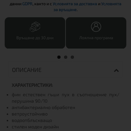
данни
GDPR
, както и с
Условията за доставка
и
Условията
за връщане
.
Връщане до 30 дни
Лоялна програма
ОПИСАНИЕ
ХАРАКТЕРИСТИКИ:
фин естествен гъши пух в съотношение пух/
перушина 90/10
антибактериално обработен
ветроустойчиво
водоотблъскващо
стилен моден дизайн