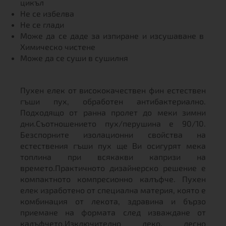
цикъл
Не се избелва
Не се глади
Може да се даде за изпиране и изсушаване в
Химическо чистене
Може да се суши в сушилня
Пухен елек от висококачествен фин естествен
гъши пух, обработен антибактериално.
Подходящо от ранна пролет до меки зимни
дни.Съотношението пух/перушина е 90/10.
Безспорните изолационни свойства на
естествения гъши пух ще Ви осигурят мека
топлина при всякакви капризи на
времето.Практичното дизайнерско решение е
компактното компресионно калъфче. Пухен
елек изработено от специална материя, която е
комбинация от лекота, здравина и бързо
приемане на формата след изваждане от
калъфчето.Изключително леко, лесно