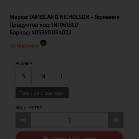
Марка:
JAMES AND NICHOLSON
- Германия
Продуктов код:
JN1061BLU
Баркод:
4053901194022
по поръчка
РАЗМЕР
S
М
L
Таблица с размери
КОЛИЧЕСТВО
ДОБАВИ В КОЛИЧКАТА